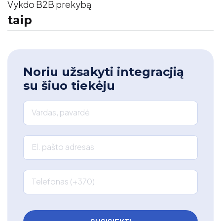
Vykdo B2B prekybą
taip
Noriu užsakyti integracjią
su šiuo tiekėju
Vardas, pavardė
El. pašto adresas
Telefonas (+370)