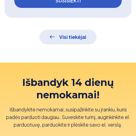
Visi tiekėjai
Išbandyk 14 dienų
nemokamai!
Išbandykite nemokamai, susipažinkite su įrankiu, kuris
padės parduoti daugiau. Suveskite turinį, auginkinkite el.
parduotuvę, parduokite ir plėskite savo el. verslą.