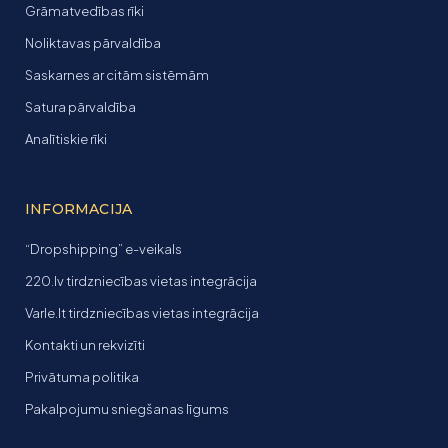
Grāmatvedības rīki
Noliktavas pārvaldība
Saskarnes ar citām sistēmām
Satura pārvaldība
Analītiskie rīki
INFORMACIJA
“Dropshipping” e-veikals
220.lv tirdzniecības vietas integrācija
Varle.lt tirdzniecības vietas integrācija
Kontakti un rekvizīti
Privātuma politika
Pakalpojumu sniegšanas līgums