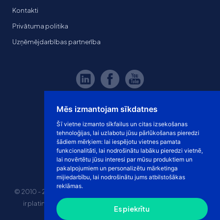
Kontakti
Privātuma politika
Uzņēmējdarbības partnerība
Mēs izmantojam sīkdatnes
Šī vietne izmanto sīkfailus un citas izsekošanas
tehnoloģijas, lai uzlabotu jūsu pārlūkošanas pieredzi
šādiem mērķiem:
lai iespējotu vietnes pamata
funkcionalitāti
,
lai nodrošinātu labāku pieredzi vietnē
,
lai novērtētu jūsu interesi par mūsu produktiem un
pakalpojumiem un personalizētu mārketinga
mijiedarbību
,
lai nodrošinātu jums atbilstošākas
reklāmas
.
© 2010 - 2026 eshoprent prekinis ženklas saugomas. Kopijuoti
ir platinti svetainės turinį be sutikimo griežtai draudžiama.
Es piekrītu
Kainos nurodytos be PVM