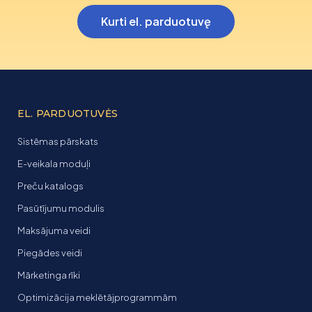
Kurti el. parduotuvę
EL. PARDUOTUVĖS
Sistēmas pārskats
E-veikala moduļi
Preču katalogs
Pasūtījumu modulis
Maksājuma veidi
Piegādes veidi
Mārketinga rīki
Optimizācija meklētājprogrammām