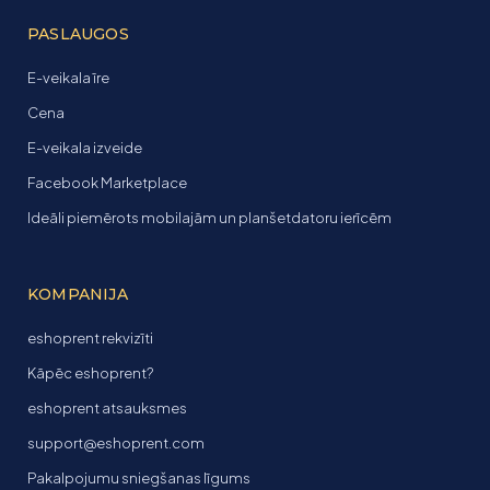
PASLAUGOS
E-veikala īre
Cena
E-veikala izveide
Facebook Marketplace
Ideāli piemērots mobilajām un planšetdatoru ierīcēm
KOMPANIJA
eshoprent rekvizīti
Kāpēc eshoprent?
eshoprent atsauksmes
support@eshoprent.com
Pakalpojumu sniegšanas līgums