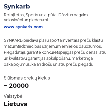
Synkarb
Rotaļlietas, Sports un atpūta, Dārzi un pagalmi,
Velosipēdi un piederumi
www.synkarb.com
SYNKARB piedāvā plašu sporta inventāra preču klāstu
mazumtirdzniecības uzņēmumiem lielos daudzumos.
Piegādātājs garantē konkurētspējīgas preču cenas, ātru
un kvalitatīvu garantijas apkalpošanu, mārketinga
pakalpojumus, kā arī drošu un ātru preču piegādi.
Siūlomas prekių kiekis
~ 20000
Valstybė
Lietuva