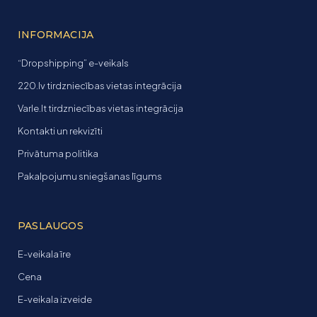
INFORMACIJA
“Dropshipping” e-veikals
220.lv tirdzniecības vietas integrācija
Varle.lt tirdzniecības vietas integrācija
Kontakti un rekvizīti
Privātuma politika
Pakalpojumu sniegšanas līgums
PASLAUGOS
E-veikala īre
Cena
E-veikala izveide