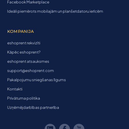
Facebook Marketplace
Ideāli piemērots mobilajām un planšetdatoru ierīcēm
KOMPANIJA
eshoprent rekvizīti
Kāpēc eshoprent?
eshoprent atsauksmes
support@eshoprent.com
Pakalpojumu sniegšanas līgums
Kontakti
Privātuma politika
Uzņēmējdarbības partnerība