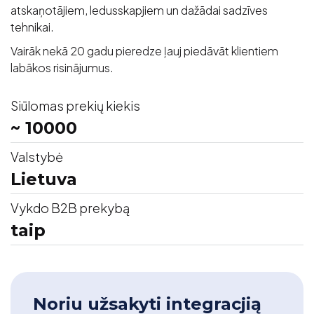
atskaņotājiem, ledusskapjiem un dažādai sadzīves
tehnikai.
Vairāk nekā 20 gadu pieredze ļauj piedāvāt klientiem
labākos risinājumus.
Siūlomas prekių kiekis
~ 10000
Valstybė
Lietuva
Vykdo B2B prekybą
taip
Noriu užsakyti integracjią