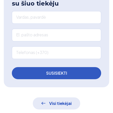
su šiuo tiekėju
Vardas, pavardė
El. pašto adresas
Telefonas (+370)
Visi tiekėjai