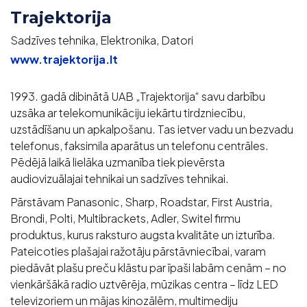
Trajektorija
Sadzīves tehnika, Elektronika, Datori
www.trajektorija.lt
1993. gadā dibinātā UAB „Trajektorija“ savu darbību
uzsāka ar telekomunikāciju iekārtu tirdzniecību,
uzstādīšanu un apkalpošanu. Tas ietver vadu un bezvadu
telefonus, faksimila aparātus un telefonu centrāles.
Pēdējā laikā lielāka uzmanība tiek pievērsta
audiovizuālajai tehnikai un sadzīves tehnikai.
Pārstāvam Panasonic, Sharp, Roadstar, First Austria,
Brondi, Polti, Multibrackets, Adler, Switel firmu
produktus, kurus raksturo augsta kvalitāte un izturība.
Pateicoties plašajai ražotāju pārstāvniecībai, varam
piedāvāt plašu preču klāstu par īpaši labām cenām – no
vienkāršākā radio uztvērēja, mūzikas centra – līdz LED
televizoriem un mājas kinozālēm, multimediju