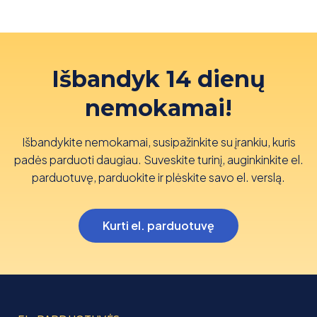
Išbandyk 14 dienų
nemokamai!
Išbandykite nemokamai, susipažinkite su įrankiu, kuris
padės parduoti daugiau. Suveskite turinį, auginkinkite el.
parduotuvę, parduokite ir plėskite savo el. verslą.
Kurti el. parduotuvę