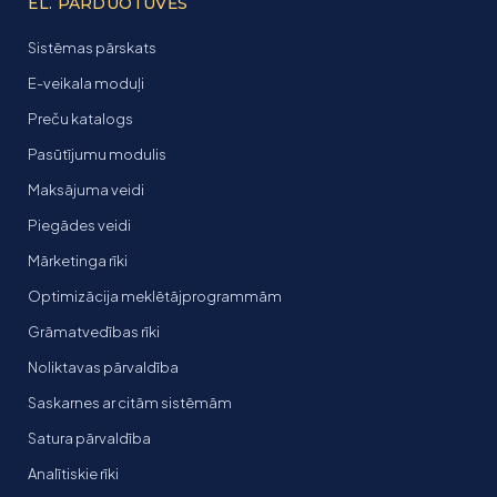
EL. PARDUOTUVĖS
Sistēmas pārskats
E-veikala moduļi
Preču katalogs
Pasūtījumu modulis
Maksājuma veidi
Piegādes veidi
Mārketinga rīki
Optimizācija meklētājprogrammām
Grāmatvedības rīki
Noliktavas pārvaldība
Saskarnes ar citām sistēmām
Satura pārvaldība
Analītiskie rīki