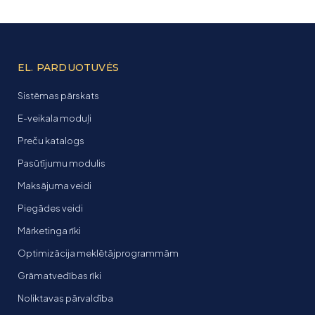
EL. PARDUOTUVĖS
Sistēmas pārskats
E-veikala moduļi
Preču katalogs
Pasūtījumu modulis
Maksājuma veidi
Piegādes veidi
Mārketinga rīki
Optimizācija meklētājprogrammām
Grāmatvedības rīki
Noliktavas pārvaldība