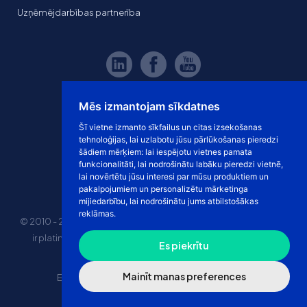
Uzņēmējdarbības partnerība
Mēs izmantojam sīkdatnes
Šī vietne izmanto sīkfailus un citas izsekošanas
tehnoloģijas, lai uzlabotu jūsu pārlūkošanas pieredzi
šādiem mērķiem:
lai iespējotu vietnes pamata
funkcionalitāti
,
lai nodrošinātu labāku pieredzi vietnē
,
lai novērtētu jūsu interesi par mūsu produktiem un
pakalpojumiem un personalizētu mārketinga
mijiedarbību
,
lai nodrošinātu jums atbilstošākas
reklāmas
.
© 2010 - 2026 eshoprent prekinis ženklas saugomas. Kopijuoti
ir platinti svetainės turinį be sutikimo griežtai draudžiama.
Es piekrītu
Kainos nurodytos be PVM
Mainīt manas preferences
E-veikala īres cena
“Dropshipping” e-veikals
Marketplace tirdzniecība