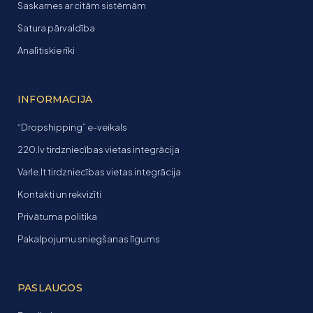
Saskarnes ar citām sistēmām
Satura pārvaldība
Analītiskie rīki
INFORMACIJA
“Dropshipping” e-veikals
220.lv tirdzniecības vietas integrācija
Varle.lt tirdzniecības vietas integrācija
Kontakti un rekvizīti
Privātuma politika
Pakalpojumu sniegšanas līgums
PASLAUGOS