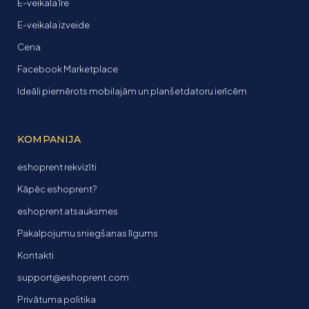
E-veikala īre
E-veikala izveide
Cena
Facebook Marketplace
Ideāli piemērots mobilajām un planšetdatoru ierīcēm
KOMPANIJA
eshoprent rekvizīti
Kāpēc eshoprent?
eshoprent atsauksmes
Pakalpojumu sniegšanas līgums
Kontakti
support@eshoprent.com
Privātuma politika