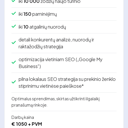
iki
10 000
žodžių naujo turinio
iki
150
paminėjimų
iki
10
atgalinių nuorodų
detali konkurentų analizė, nuorodų ir
raktažodžių strategija
optimizacija vietiniam SEO („Google My
Business“)
pilna lokalaus SEO strategija su prekinio ženklo
stiprinimu vietinėse paieškose*
Optimalus sprendimas, skirtas užtikrinti ilgalaikį
pranašumą rinkoje.
Darbų kaina
€ 1050 + PVM