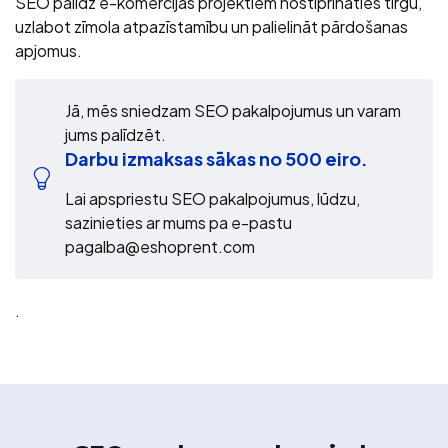
SEO palīdz e-komercijas projektiem nostiprināties tirgū,
uzlabot zīmola atpazīstamību un palielināt pārdošanas
apjomus.
Jā, mēs sniedzam SEO pakalpojumus un varam
jums palīdzēt.
Darbu izmaksas sākas no 500 eiro.
Lai apspriestu SEO pakalpojumus, lūdzu,
sazinieties ar mums pa e-pastu
pagalba@eshoprent.com
.