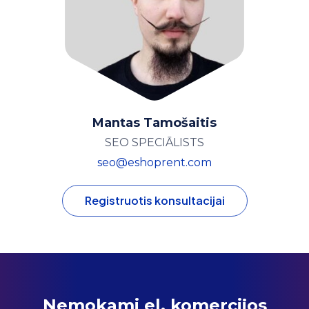
Mantas Tamošaitis
SEO SPECIĀLISTS
seo@eshoprent.com
Registruotis konsultacijai
Nemokami el. komercijos