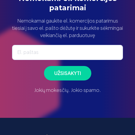
patarimai
Nemokamai gaukite el. komercijos patarimus
tiesiai į savo el. pašto dėžutę ir sukurkite sėkmingai
veikiančią el. parduotuvę
El. paštas
UŽSISAKYTI
Jokių mokesčių. Jokio spamo.