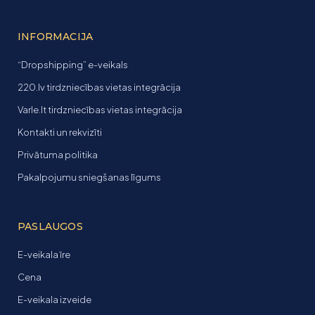
INFORMACIJA
“Dropshipping” e-veikals
220.lv tirdzniecības vietas integrācija
Varle.lt tirdzniecības vietas integrācija
Kontakti un rekvizīti
Privātuma politika
Pakalpojumu sniegšanas līgums
PASLAUGOS
E-veikala īre
Cena
E-veikala izveide