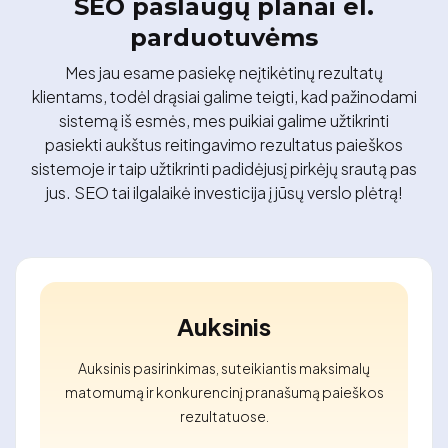
SEO paslaugų planai el.
parduotuvėms
Mes jau esame pasiekę neįtikėtinų rezultatų
klientams, todėl drąsiai galime teigti, kad pažinodami
sistemą iš esmės, mes puikiai galime užtikrinti
pasiekti aukštus reitingavimo rezultatus paieškos
sistemoje ir taip užtikrinti padidėjusį pirkėjų srautą pas
jus. SEO tai ilgalaikė investicija į jūsų verslo plėtrą!
Auksinis
Auksinis pasirinkimas, suteikiantis maksimalų
matomumą ir konkurencinį pranašumą paieškos
rezultatuose.