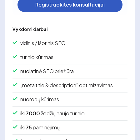
Registruokites konsultacijai
Vykdomi darbai
vidinis / išorinis SEO
turinio kūrimas
nuolatinė SEO priežiūra
„meta title & description“ optimizavimas
nuorodų kūrimas
iki
7000
žodžių naujo turinio
iki
75
paminėjimų