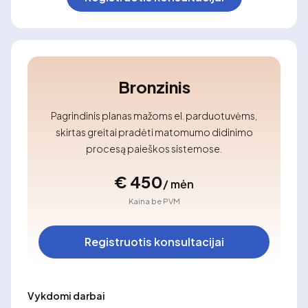
Bronzinis
Pagrindinis planas mažoms el. parduotuvėms,
skirtas greitai pradėti matomumo didinimo
procesą paieškos sistemose.
€ 450
/ mėn
Kaina be PVM
Registruotis konsultacijai
Vykdomi darbai