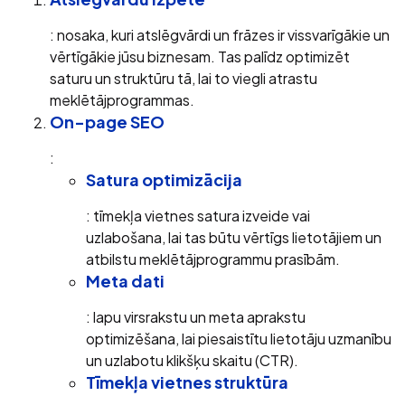
: nosaka, kuri atslēgvārdi un frāzes ir vissvarīgākie un
vērtīgākie jūsu biznesam. Tas palīdz optimizēt
saturu un struktūru tā, lai to viegli atrastu
meklētājprogrammas.
On-page SEO
:
Satura optimizācija
: tīmekļa vietnes satura izveide vai
uzlabošana, lai tas būtu vērtīgs lietotājiem un
atbilstu meklētājprogrammu prasībām.
Meta dati
: lapu virsrakstu un meta aprakstu
optimizēšana, lai piesaistītu lietotāju uzmanību
un uzlabotu klikšķu skaitu (CTR).
Tīmekļa vietnes struktūra