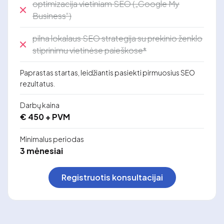
optimizacija vietiniam SEO („Google My
Business“)
pilna lokalaus SEO strategija su prekinio ženklo
stiprinimu vietinėse paieškose*
Paprastas startas, leidžiantis pasiekti pirmuosius SEO
rezultatus.
Darbų kaina
€ 450 + PVM
Minimalus periodas
3 mėnesiai
Registruotis konsultacijai