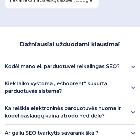
Dažniausiai užduodami klausimai
Kodėl mano el. parduotuvei reikalingas SEO?
Kiek laiko vystoma „eshoprent“ sukurta
parduotuvės sistema?
Ką reiškia elektroninės parduotuvės nuoma ir
kodėl paslaugų kaina atrodo nedidelė?
Ar galiu SEO tvarkytis savarankiškai?