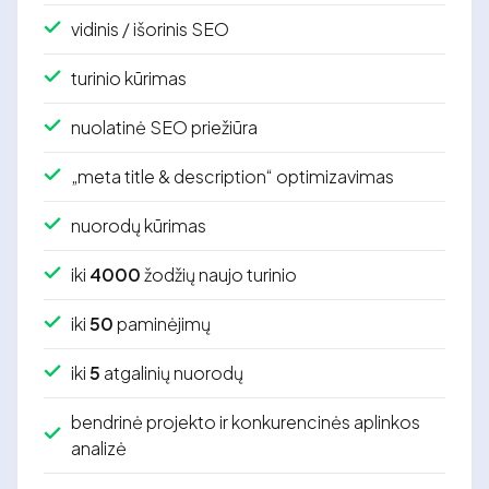
vidinis / išorinis SEO
turinio kūrimas
nuolatinė SEO priežiūra
„meta title & description“ optimizavimas
nuorodų kūrimas
iki
4000
žodžių naujo turinio
iki
50
paminėjimų
iki
5
atgalinių nuorodų
bendrinė projekto ir konkurencinės aplinkos
analizė