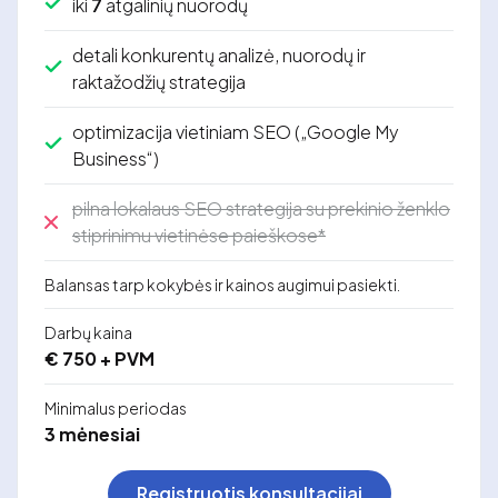
iki
7
atgalinių nuorodų
detali konkurentų analizė, nuorodų ir
raktažodžių strategija
optimizacija vietiniam SEO („Google My
Business“)
pilna lokalaus SEO strategija su prekinio ženklo
stiprinimu vietinėse paieškose*
Balansas tarp kokybės ir kainos augimui pasiekti.
Darbų kaina
€ 750 + PVM
Minimalus periodas
3 mėnesiai
Registruotis konsultacijai