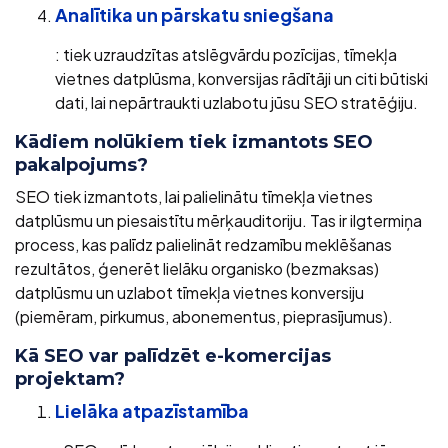
Analītika un pārskatu sniegšana
: tiek uzraudzītas atslēgvārdu pozīcijas, tīmekļa
vietnes datplūsma, konversijas rādītāji un citi būtiski
dati, lai nepārtraukti uzlabotu jūsu SEO stratēģiju.
Kādiem nolūkiem tiek izmantots SEO
pakalpojums?
SEO tiek izmantots, lai palielinātu tīmekļa vietnes
datplūsmu un piesaistītu mērķauditoriju. Tas ir ilgtermiņa
process, kas palīdz palielināt redzamību meklēšanas
rezultātos, ģenerēt lielāku organisko (bezmaksas)
datplūsmu un uzlabot tīmekļa vietnes konversiju
(piemēram, pirkumus, abonementus, pieprasījumus).
Kā SEO var palīdzēt e-komercijas
projektam?
Lielāka atpazīstamība