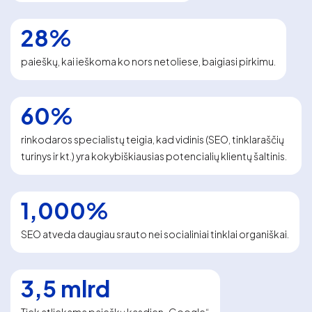
28%
paieškų, kai ieškoma ko nors netoliese, baigiasi pirkimu.
60%
rinkodaros specialistų teigia, kad vidinis (SEO, tinklaraščių
turinys ir kt.) yra kokybiškiausias potencialių klientų šaltinis.
1,000%
SEO atveda daugiau srauto nei socialiniai tinklai organiškai.
3,5 mlrd
Tiek atliekama paieškų kasdien „Google“