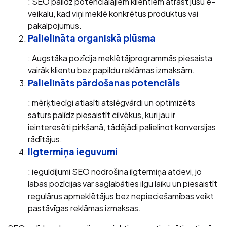
: SEO palīdz potenciālajiem klientiem atrast jūsu e-
veikalu, kad viņi meklē konkrētus produktus vai
pakalpojumus.
Palielināta organiskā plūsma
: Augstāka pozīcija meklētājprogrammās piesaista
vairāk klientu bez papildu reklāmas izmaksām.
Palielināts pārdošanas potenciāls
: mērķtiecīgi atlasīti atslēgvārdi un optimizēts
saturs palīdz piesaistīt cilvēkus, kuri jau ir
ieinteresēti pirkšanā, tādējādi palielinot konversijas
rādītājus.
Ilgtermiņa ieguvumi
: ieguldījumi SEO nodrošina ilgtermiņa atdevi, jo
labas pozīcijas var saglabāties ilgu laiku un piesaistīt
regulārus apmeklētājus bez nepieciešamības veikt
pastāvīgas reklāmas izmaksas.