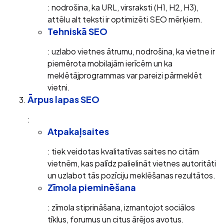
: nodrošina, ka URL, virsraksti (H1, H2, H3),
attēlu alt teksti ir optimizēti SEO mērķiem.
Tehniskā SEO
: uzlabo vietnes ātrumu, nodrošina, ka vietne ir
piemērota mobilajām ierīcēm un ka
meklētājprogrammas var pareizi pārmeklēt
vietni.
Ārpus lapas SEO
:
Atpakaļsaites
: tiek veidotas kvalitatīvas saites no citām
vietnēm, kas palīdz palielināt vietnes autoritāti
un uzlabot tās pozīciju meklēšanas rezultātos.
Zīmola pieminēšana
: zīmola stiprināšana, izmantojot sociālos
tīklus, forumus un citus ārējos avotus.