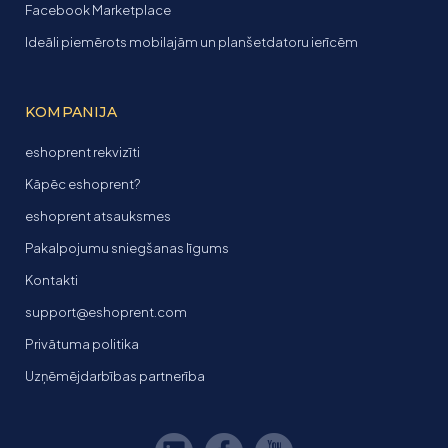
Facebook Marketplace
Ideāli piemērots mobilajām un planšetdatoru ierīcēm
KOMPANIJA
eshoprent rekvizīti
Kāpēc eshoprent?
eshoprent atsauksmes
Pakalpojumu sniegšanas līgums
Kontakti
support@eshoprent.com
Privātuma politika
Uzņēmējdarbības partnerība