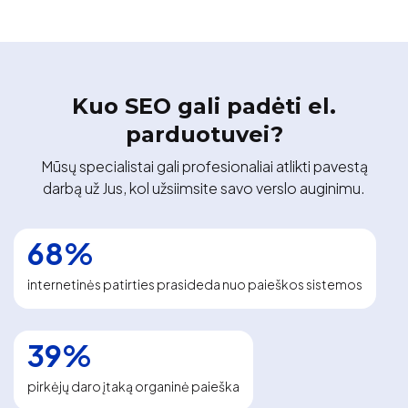
Kuo SEO gali padėti el.
parduotuvei?
Mūsų specialistai gali profesionaliai atlikti pavestą
darbą už Jus, kol užsiimsite savo verslo auginimu.
68%
internetinės patirties prasideda nuo paieškos sistemos
39%
pirkėjų daro įtaką organinė paieška