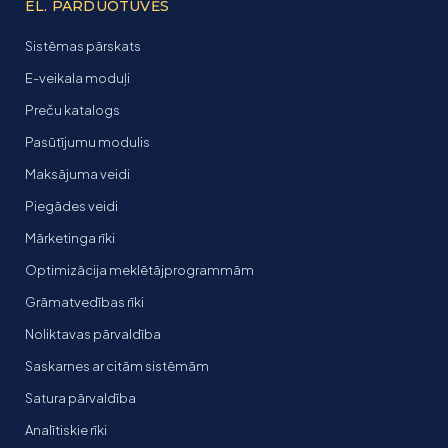
EL. PARDUOTUVĖS
Sistēmas pārskats
E-veikala moduļi
Preču katalogs
Pasūtījumu modulis
Maksājuma veidi
Piegādes veidi
Mārketinga rīki
Optimizācija meklētājprogrammām
Grāmatvedības rīki
Noliktavas pārvaldība
Saskarnes ar citām sistēmām
Satura pārvaldība
Analītiskie rīki