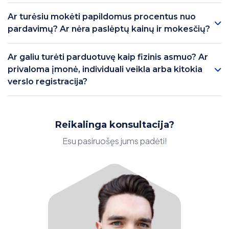
Ar turėsiu mokėti papildomus procentus nuo
pardavimų? Ar nėra paslėptų kainų ir mokesčių?
Ar galiu turėti parduotuvę kaip fizinis asmuo? Ar
privaloma įmonė, individuali veikla arba kitokia
verslo registracija?
Reikalinga konsultacija?
Esu pasiruošęs jums padėti!