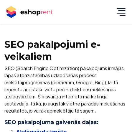
SEO pakalpojumi e-
veikaliem
SEO (Search Engine Optimization) pakalpojums ir mājas
lapas atpazīstamības uzlabošanas process
meklētājprogrammās (piemēram, Google, Bing), lai tā
ieņemtu augstāku vietu pēc noteiktiem meklēšanas
atslēgvārdiem. Šī ir svarīga interneta mārketinga
sastāvdaļa, tā kā, jo augstāk vietne parādās meklēšanas
rezultātos, jo vairāk apmeklētāju tā saņem.
SEO pakalpojuma galvenās daļas:
Atslēgvārdu izpēte