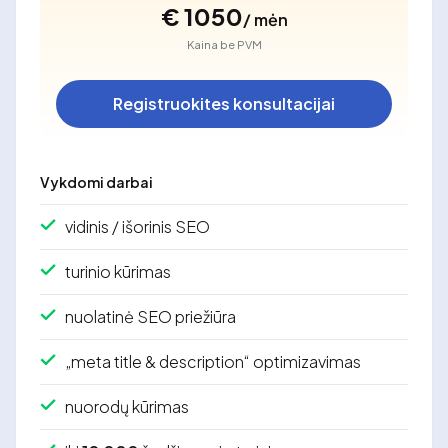
€ 1050
/ mėn
Kaina be PVM
Registruokites konsultacijai
Vykdomi darbai
vidinis / išorinis SEO
turinio kūrimas
nuolatinė SEO priežiūra
„meta title & description“ optimizavimas
nuorodų kūrimas