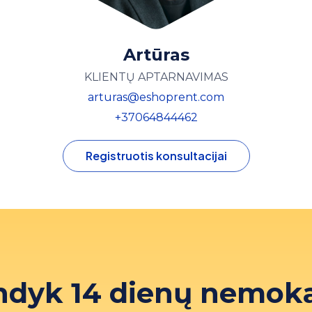
Artūras
KLIENTŲ APTARNAVIMAS
arturas@eshoprent.com
+37064844462
Registruotis konsultacijai
ndyk 14 dienų nemok