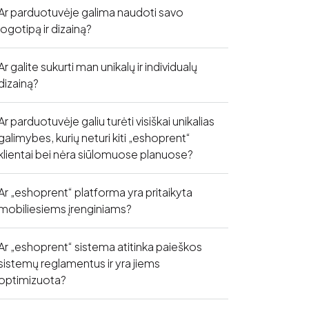
Ar parduotuvėje galima naudoti savo
logotipą ir dizainą?
Ar galite sukurti man unikalų ir individualų
dizainą?
Ar parduotuvėje galiu turėti visiškai unikalias
galimybes, kurių neturi kiti „eshoprent“
klientai bei nėra siūlomuose planuose?
Ar „eshoprent“ platforma yra pritaikyta
mobiliesiems įrenginiams?
Ar „eshoprent“ sistema atitinka paieškos
sistemų reglamentus ir yra jiems
optimizuota?