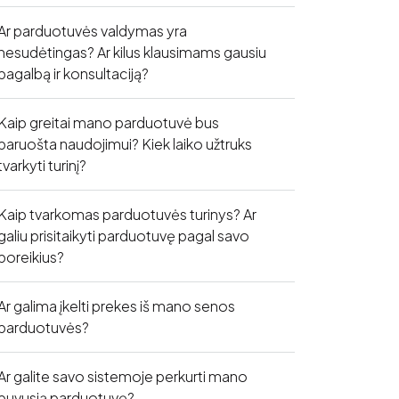
Ar parduotuvės valdymas yra
nesudėtingas? Ar kilus klausimams gausiu
pagalbą ir konsultaciją?
Kaip greitai mano parduotuvė bus
paruošta naudojimui? Kiek laiko užtruks
tvarkyti turinį?
Kaip tvarkomas parduotuvės turinys? Ar
galiu prisitaikyti parduotuvę pagal savo
poreikius?
Ar galima įkelti prekes iš mano senos
parduotuvės?
Ar galite savo sistemoje perkurti mano
buvusią parduotuvę?