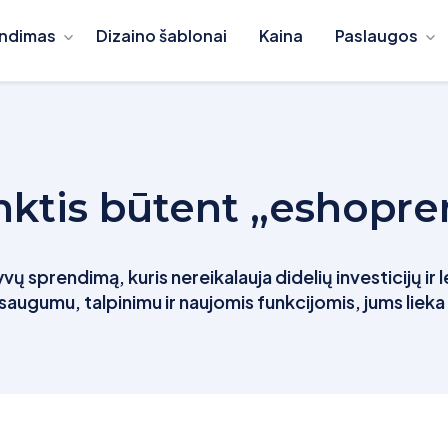
ndimas
Dizaino šablonai
Kaina
Paslaugos
inktis būtent „eshopre
vų sprendimą, kuris nereikalauja didelių investicijų ir 
saugumu, talpinimu ir naujomis funkcijomis, jums liek