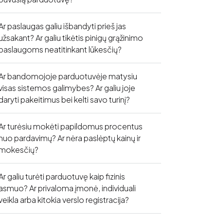
Ar paslaugas galiu išbandyti prieš jas
užsakant? Ar galiu tikėtis pinigų grąžinimo
paslaugoms neatitinkant lūkesčių?
Ar bandomojoje parduotuvėje matysiu
visas sistemos galimybes? Ar galiu joje
daryti pakeitimus bei kelti savo turinį?
Ar turėsiu mokėti papildomus procentus
nuo pardavimų? Ar nėra paslėptų kainų ir
mokesčių?
Ar galiu turėti parduotuvę kaip fizinis
asmuo? Ar privaloma įmonė, individuali
veikla arba kitokia verslo registracija?