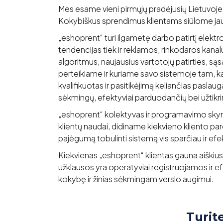
Mes esame vieni pirmųjų pradėjusių Lietuvoj
Kokybiškus sprendimus klientams siūlome ja
„eshoprent“ turi ilgametę darbo patirtį elekt
tendencijas tiek ir reklamos, rinkodaros kanal
algoritmus, naujausius vartotojų patirties, sąsa
perteikiame ir kuriame savo sistemoje tam, ka
kvalifikuotas ir pasitikėjimą keliančias paslauga
sėkmingų, efektyviai parduodančių bei užtikr
„eshoprent“ kolektyvas ir programavimo skyr
klientų naudai, didiname kiekvieno kliento pa
pajėgumą tobulinti sistemą vis sparčiau ir efe
Kiekvienas „eshoprent“ klientas gauna aiškius,
užklausos yra operatyviai registruojamos ir e
kokybę ir žinias sėkmingam verslo augimui.
Turit