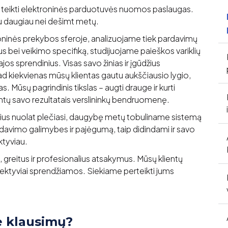
e teikti elektroninės parduotuvės nuomos paslaugas.
u daugiau nei dešimt metų.
roninės prekybos sferoje, analizuojame tiek pardavimų
us bei veikimo specifiką, studijuojame paieškos variklių
jos sprendinius. Visas savo žinias ir įgūdžius
d kiekvienas mūsų klientas gautu aukščiausio lygio,
s. Mūsų pagrindinis tikslas – augti drauge ir kurti
intų savo rezultatais verslininkų bendruomenę.
ius nuolat plečiasi, daugybę metų tobuliname sistemą
rdavimo galimybes ir pajėgumą, taip didindami ir savo
ktyviau.
 greitus ir profesionalius atsakymus. Mūsų klientų
fektyviai sprendžiamos. Siekiame perteikti jums
e klausimų?