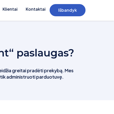
Klientai
Kontaktai
Išbandyk
nt“ paslaugas?
leidžia greitai pradėti prekybą. Mes
a tik administruoti parduotuvę.