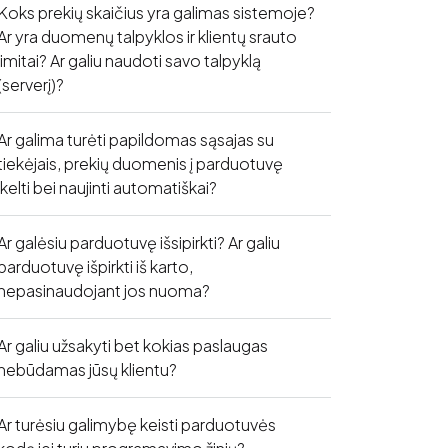
Koks prekių skaičius yra galimas sistemoje?
Ar yra duomenų talpyklos ir klientų srauto
limitai? Ar galiu naudoti savo talpyklą
(serverį)?
Ar galima turėti papildomas sąsajas su
tiekėjais, prekių duomenis į parduotuvę
įkelti bei naujinti automatiškai?
Ar galėsiu parduotuvę išsipirkti? Ar galiu
parduotuvę išpirkti iš karto,
nepasinaudojant jos nuoma?
Ar galiu užsakyti bet kokias paslaugas
nebūdamas jūsų klientu?
Ar turėsiu galimybę keisti parduotuvės