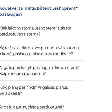
Kodėl verta rinktis būtent „eshoprent“
paslaugas?
Kiek laiko vystoma „eshoprent“ sukurta
parduotuvės sistema?
Ką reiškia elektroninės parduotuvės nuoma
ir kodėl paslaugų kaina atrodo nedidelė?
Ar galiu perskaityti paslaugų teikimo sutartį?
Kaip mokama už nuomą?
Kokį planą pasirinkti? Ar galėsiu planus
vėliau keisti?
Ar galiu gauti nuolaidą parduotuvei?