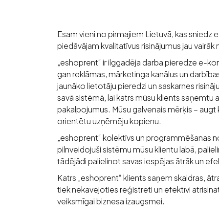
Esam vieni no pirmajiem Lietuvā, kas sniedz
piedāvājam kvalitatīvus risinājumus jau vairā
„eshoprent“ ir ilggadēja darba pieredze e-k
gan reklāmas, mārketinga kanālus un darbīb
jaunāko lietotāju pieredzi un saskarnes risin
savā sistēmā, lai katrs mūsu klients saņemtu 
pakalpojumus. Mūsu galvenais mērķis – augt k
orientētu uzņēmēju kopienu.
„eshoprent“ kolektīvs un programmēšanas no
pilnveidojuši sistēmu mūsu klientu labā, paliel
tādējādi palielinot savas iespējas ātrāk un efe
Katrs „eshoprent“ klients saņem skaidras, ātr
tiek nekavējoties reģistrēti un efektīvi atrisinā
veiksmīgai biznesa izaugsmei.