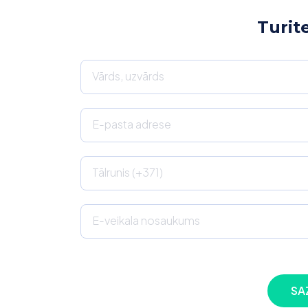
Turit
Vārds, uzvārds
E-pasta adrese
Tālrunis (+371)
E-veikala nosaukums