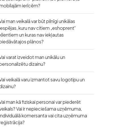
mobilajām ierīcēm?
Vai man veikalā var būt pilnīgi unikālas
iespējas, kuru nav citiem „eshoprent“
klientiem un kuras nav iekļautas
piedāvātajos plānos?
Vai varat izveidot man unikālu un
personalizētu dizainu?
Vai veikalā varu izmantot savu logotipu un
dizainu?
Vai man kā fiziskai personai var piederēt
veikals? Vai ir nepieciešama uzņēmuma,
individuālā komersanta vai cita uzņēmuma
reģistrācija?