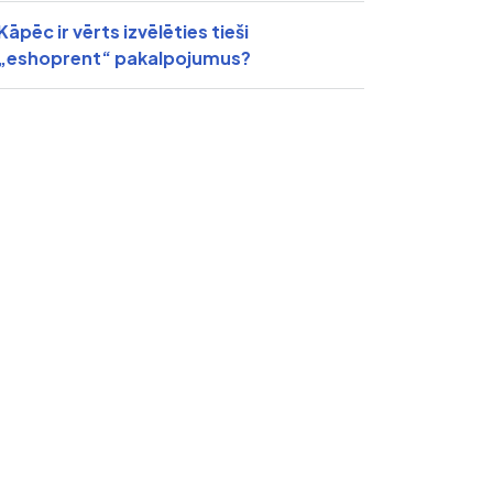
Kāpēc ir vērts izvēlēties tieši
„eshoprent“ pakalpojumus?