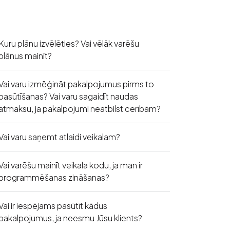
Kuru plānu izvēlēties? Vai vēlāk varēšu
plānus mainīt?
Vai varu izmēģināt pakalpojumus pirms to
pasūtīšanas? Vai varu sagaidīt naudas
atmaksu, ja pakalpojumi neatbilst cerībām?
Vai varu saņemt atlaidi veikalam?
Vai varēšu mainīt veikala kodu, ja man ir
programmēšanas zināšanas?
Vai ir iespējams pasūtīt kādus
pakalpojumus, ja neesmu Jūsu klients?