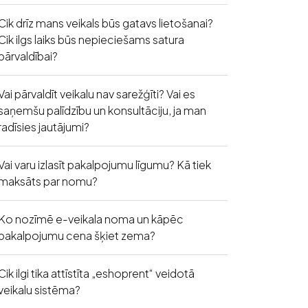
Cik drīz mans veikals būs gatavs lietošanai?
Cik ilgs laiks būs nepieciešams satura
pārvaldībai?
Vai pārvaldīt veikalu nav sarežģīti? Vai es
saņemšu palīdzību un konsultāciju, ja man
radīsies jautājumi?
Vai varu izlasīt pakalpojumu līgumu? Kā tiek
maksāts par nomu?
Ko nozīmē e-veikala noma un kāpēc
pakalpojumu cena šķiet zema?
Cik ilgi tika attīstīta „eshoprent“ veidotā
veikalu sistēma?