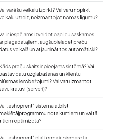
Vai varēšu veikalu izpirkt? Vai varu nopirkt
veikalu uzreiz, neizmantojot nomas līgumu?
Vai ir iespējams izveidot papildu saskarnes
ar piegādātājiem, augšupielādēt preču
datus veikalā un atjaunināt tos automātiski?
Kāds preču skaits ir pieejams sistēmā? Vai
pastāv datu uzglabāšanas un klientu
plūsmas ierobežojumi? Vai varu izmantot
savu krātuvi (serveri)?
Vai „eshoprent“ sistēma atbilst
meklētājprogrammu noteikumiem un vai tā
ir tiem optimizēta?
Vai „eshoprent“ platforma ir piemērota