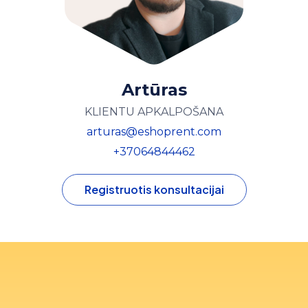
Artūras
KLIENTU APKALPOŠANA
arturas@eshoprent.com
+37064844462
Registruotis konsultacijai