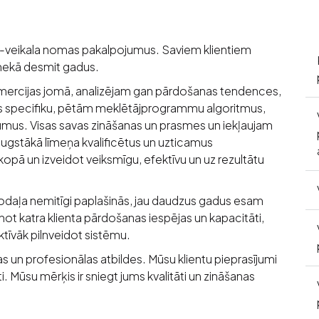
 e-veikala nomas pakalpojumus. Saviem klientiem
k nekā desmit gadus.
omercijas jomā, analizējam gan pārdošanas tendences,
as specifiku, pētām meklētājprogrammu algoritmus,
ājumus. Visas savas zināšanas un prasmes un iekļaujam
augstākā līmeņa kvalificētus un uzticamus
opā un izveidot veiksmīgu, efektīvu un uz rezultātu
daļa nemitīgi paplašinās, jau daudzus gadus esam
inot katra klienta pārdošanas iespējas un kapacitāti,
ktīvāk pilnveidot sistēmu.
as un profesionālas atbildes. Mūsu klientu pieprasījumi
ti. Mūsu mērķis ir sniegt jums kvalitāti un zināšanas