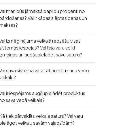
Vai man būs jāmaksā papildu procenti no
pārdošanas? Vai ir kādas slēptas cenas un
maksas?
Vai izmēģinājuma veikalā redzēšu visas
sistēmas iespējas? Vai tajā varu veikt
izmaiņas un augšupielādēt savu saturu?
Vai savā sistēmā varat atjaunot manu veco
veikalu?
Vai ir iespējams augšupielādēt produktus
no sava vecā veikala?
Kā tiek pārvaldīts veikala saturs? Vai varu
pielāgot veikalu savām vajadzībām?