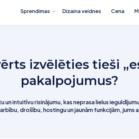
Sprendimas
Dizaina veidnes
Cena
M
ērts izvēlēties tieši 
pakalpojumus?
un intuitīvu risinājumu, kas neprasa lielus ieguldījumus
rbību, drošību, hostingu un jaunām funkcijām, jums atl