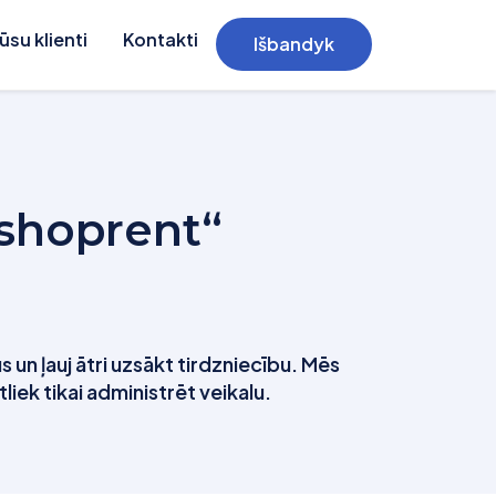
ūsu klienti
Kontakti
Išbandyk
„eshoprent“
 un ļauj ātri uzsākt tirdzniecību. Mēs
iek tikai administrēt veikalu.