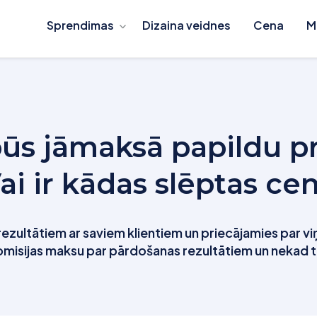
Sprendimas
Dizaina veidnes
Cena
M
ūs jāmaksā papildu p
ai ir kādas slēptas ce
rezultātiem ar saviem klientiem un priecājamies par
komisijas maksu par pārdošanas rezultātiem un nekad t