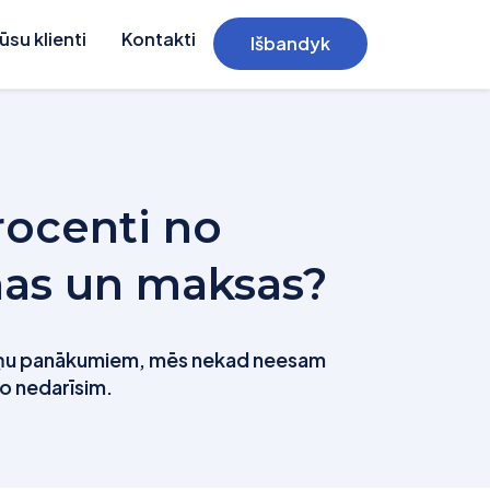
ūsu klienti
Kontakti
Išbandyk
rocenti no
nas un maksas?
 viņu panākumiem, mēs nekad neesam
o nedarīsim.