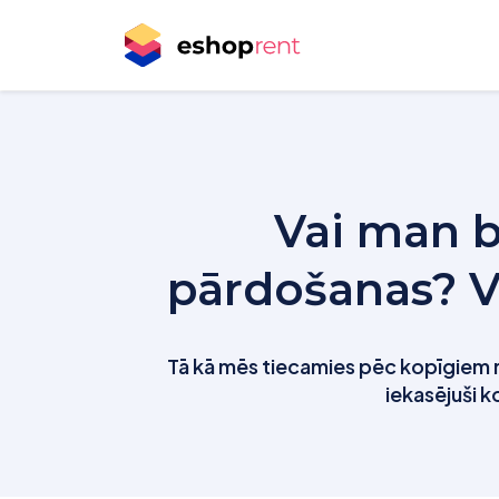
Vai man b
pārdošanas? V
Tā kā mēs tiecamies pēc kopīgiem 
iekasējuši 