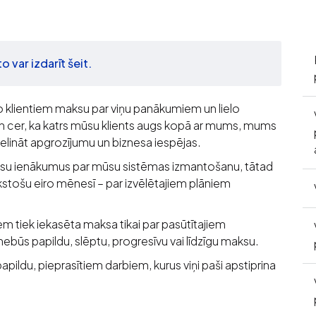
 var izdarīt šeit.
o klientiem maksu par viņu panākumiem un lielo
 cer, ka katrs mūsu klients augs kopā ar mums, mums
elināt apgrozījumu un biznesa iespējas.
li jūsu ienākumus par mūsu sistēmas izmantošanu, tātad
kstošu eiro mēnesī – par izvēlētajiem plāniem
iem tiek iekasēta maksa tikai par pasūtītajiem
ūs papildu, slēptu, progresīvu vai līdzīgu maksu.
papildu, pieprasītiem darbiem, kurus viņi paši apstiprina