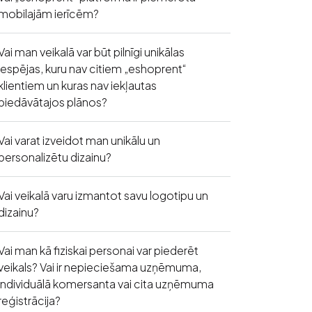
mobilajām ierīcēm?
Vai man veikalā var būt pilnīgi unikālas
iespējas, kuru nav citiem „eshoprent“
klientiem un kuras nav iekļautas
piedāvātajos plānos?
Vai varat izveidot man unikālu un
personalizētu dizainu?
Vai veikalā varu izmantot savu logotipu un
dizainu?
Vai man kā fiziskai personai var piederēt
veikals? Vai ir nepieciešama uzņēmuma,
individuālā komersanta vai cita uzņēmuma
reģistrācija?