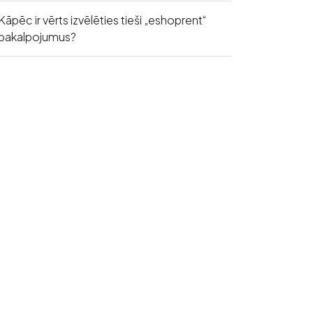
Kāpēc ir vērts izvēlēties tieši „eshoprent“
pakalpojumus?