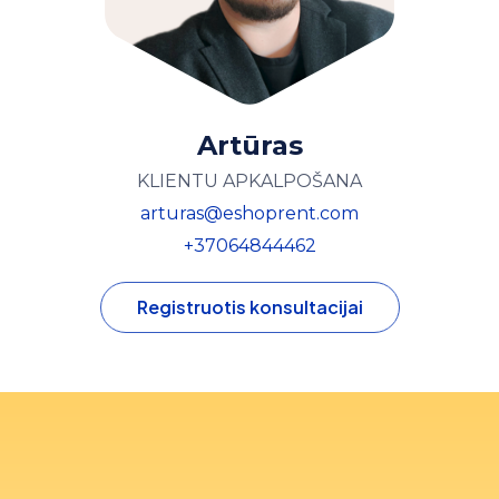
Artūras
KLIENTU APKALPOŠANA
arturas@eshoprent.com
+37064844462
Registruotis konsultacijai