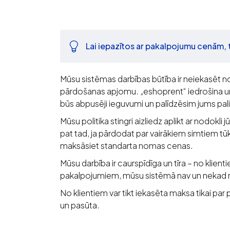
Lai iepazītos ar pakalpojumu cenām, to
Mūsu sistēmas darbības būtība ir neiekasēt n
pārdošanas apjomu. „eshoprent“ iedrošina un
būs abpusēji ieguvumi un palīdzēsim jums pali
Mūsu politika stingri aizliedz aplikt ar nodok
pat tad, ja pārdodat par vairākiem simtiem tū
maksāsiet standarta nomas cenas.
Mūsu darbība ir caurspīdīga un tīra – no klient
pakalpojumiem, mūsu sistēmā nav un nekad neb
No klientiem var tikt iekasēta maksa tikai par 
un pasūta.