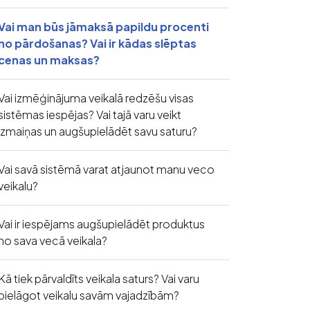
Vai man būs jāmaksā papildu procenti
no pārdošanas? Vai ir kādas slēptas
cenas un maksas?
Vai izmēģinājuma veikalā redzēšu visas
sistēmas iespējas? Vai tajā varu veikt
izmaiņas un augšupielādēt savu saturu?
Vai savā sistēmā varat atjaunot manu veco
veikalu?
Vai ir iespējams augšupielādēt produktus
no sava vecā veikala?
Kā tiek pārvaldīts veikala saturs? Vai varu
pielāgot veikalu savām vajadzībām?