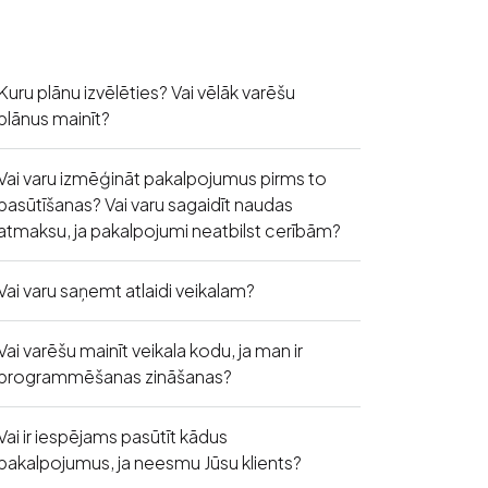
Kuru plānu izvēlēties? Vai vēlāk varēšu
plānus mainīt?
Vai varu izmēģināt pakalpojumus pirms to
pasūtīšanas? Vai varu sagaidīt naudas
atmaksu, ja pakalpojumi neatbilst cerībām?
Vai varu saņemt atlaidi veikalam?
Vai varēšu mainīt veikala kodu, ja man ir
programmēšanas zināšanas?
Vai ir iespējams pasūtīt kādus
pakalpojumus, ja neesmu Jūsu klients?