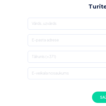
Turit
Vārds, uzvārds
E-pasta adrese
Tālrunis (+371)
E-veikala nosaukums