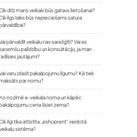
Cik drīz mans veikals būs gatavs lietošanai?
Cik ilgs laiks būs nepieciešams satura
pārvaldībai?
Vai pārvaldīt veikalu nav sarežģīti? Vai es
saņemšu palīdzību un konsultāciju, ja man
radīsies jautājumi?
Vai varu izlasīt pakalpojumu līgumu? Kā tiek
maksāts par nomu?
Ko nozīmē e-veikala noma un kāpēc
pakalpojumu cena šķiet zema?
Cik ilgi tika attīstīta „eshoprent“ veidotā
veikalu sistēma?