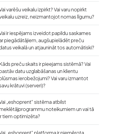
Vai varēšu veikalu izpirkt? Vai varu nopirkt
veikalu uzreiz, neizmantojot nomas līgumu?
Vai ir iespējams izveidot papildu saskarnes
ar piegādātājiem, augšupielādēt preču
datus veikalā un atjaunināt tos automātiski?
Kāds preču skaits ir pieejams sistēmā? Vai
pastāv datu uzglabāšanas un klientu
plūsmas ierobežojumi? Vai varu izmantot
savu krātuvi (serveri)?
Vai „eshoprent“ sistēma atbilst
meklētājprogrammu noteikumiem un vai tā
ir tiem optimizēta?
Vai „eshoprent“ platforma ir piemērota