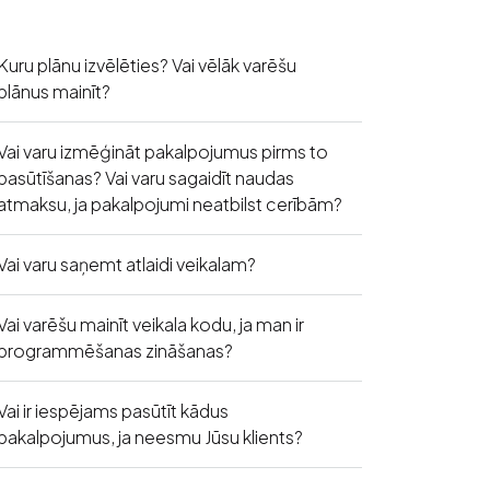
Kuru plānu izvēlēties? Vai vēlāk varēšu
plānus mainīt?
Vai varu izmēģināt pakalpojumus pirms to
pasūtīšanas? Vai varu sagaidīt naudas
atmaksu, ja pakalpojumi neatbilst cerībām?
Vai varu saņemt atlaidi veikalam?
Vai varēšu mainīt veikala kodu, ja man ir
programmēšanas zināšanas?
Vai ir iespējams pasūtīt kādus
pakalpojumus, ja neesmu Jūsu klients?