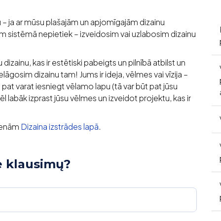
 – ja ar mūsu plašajām un apjomīgajām dizainu
 sistēmā nepietiek – izveidosim vai uzlabosim dizainu
izainu, kas ir estētiski pabeigts un pilnībā atbilst un
ielāgosim dizainu tam! Jums ir ideja, vēlmes vai vīzija –
pat varat iesniegt vēlamo lapu (tā var būt pat jūsu
l labāk izprast jūsu vēlmes un izveidot projektu, kas ir
 cenām
Dizaina izstrādes lapā
.
e klausimų?