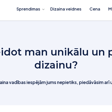
Sprendimas
Dizaina veidnes
Cena
M
veidot man unikālu un 
dizainu?
zaina vadības iespējām jums nepietiks, piedāvāsim arī