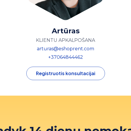
Artūras
KLIENTU APKALPOŠANA
arturas@eshoprent.com
+37064844462
Registruotis konsultacijai
ndyk 14 dienų nemok