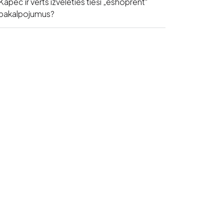
Kāpēc ir vērts izvēlēties tieši „eshoprent“
pakalpojumus?