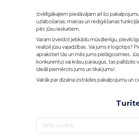
Izvēlīgākajiem piedāvājam arī šo pakalpojumu
uzlabošanas, maiņas un rediģēšanas funkcijām
pēc jūsu ieskatiem.
Varam izveidot jebkādu mūsdienīgu, pievilcīgu d
realizē jūsu vajadzības. Vai jums ir logotips? P
aprakstiet tās un mēs jums pielāgosimies. Jūs 
konkurentu) vai krāsu paraugus, tas palīdzēs vē
ideāli piemērots jums un tikai jums!
Vairāk par dizaina izstrādes pakalpojumu un
Turit
Vārds, uzvārds