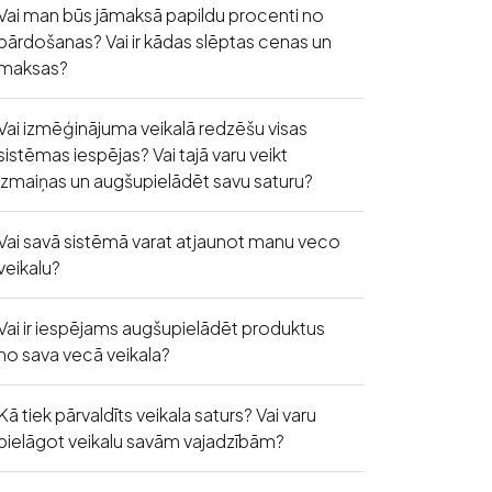
Vai man būs jāmaksā papildu procenti no
pārdošanas? Vai ir kādas slēptas cenas un
maksas?
Vai izmēģinājuma veikalā redzēšu visas
sistēmas iespējas? Vai tajā varu veikt
izmaiņas un augšupielādēt savu saturu?
Vai savā sistēmā varat atjaunot manu veco
veikalu?
Vai ir iespējams augšupielādēt produktus
no sava vecā veikala?
Kā tiek pārvaldīts veikala saturs? Vai varu
pielāgot veikalu savām vajadzībām?