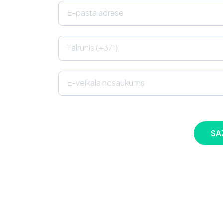
E-pasta adrese
Tālrunis (+371)
E-veikala nosaukums