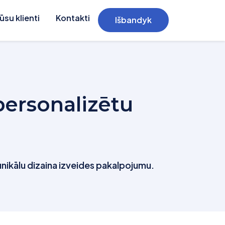
ūsu klienti
Kontakti
Išbandyk
personalizētu
 unikālu dizaina izveides pakalpojumu.