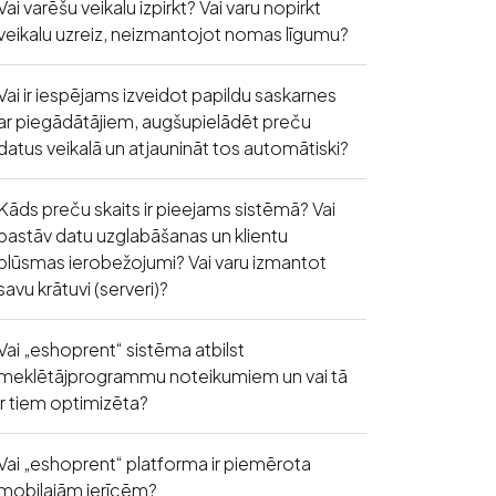
Vai varēšu veikalu izpirkt? Vai varu nopirkt
veikalu uzreiz, neizmantojot nomas līgumu?
Vai ir iespējams izveidot papildu saskarnes
ar piegādātājiem, augšupielādēt preču
datus veikalā un atjaunināt tos automātiski?
Kāds preču skaits ir pieejams sistēmā? Vai
pastāv datu uzglabāšanas un klientu
plūsmas ierobežojumi? Vai varu izmantot
savu krātuvi (serveri)?
Vai „eshoprent“ sistēma atbilst
meklētājprogrammu noteikumiem un vai tā
ir tiem optimizēta?
Vai „eshoprent“ platforma ir piemērota
mobilajām ierīcēm?