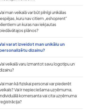
Vai man veikalā var būt pilnīgi unikālas
iespējas, kuru nav citiem „eshoprent“
klientiem un kuras nav iekļautas
piedāvātajos plānos?
Vai varat izveidot man unikālu un
personalizētu dizainu?
Vai veikalā varu izmantot savu logotipu un
dizainu?
Vai man kā fiziskai personai var piederēt
veikals? Vai ir nepieciešama uzņēmuma,
individuālā komersanta vai cita uzņēmuma
reģistrācija?