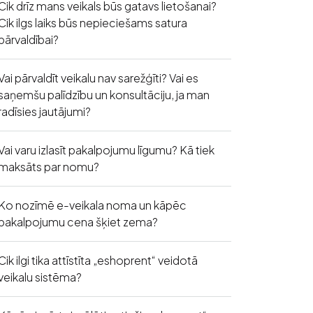
Cik drīz mans veikals būs gatavs lietošanai?
Cik ilgs laiks būs nepieciešams satura
pārvaldībai?
Vai pārvaldīt veikalu nav sarežģīti? Vai es
saņemšu palīdzību un konsultāciju, ja man
radīsies jautājumi?
Vai varu izlasīt pakalpojumu līgumu? Kā tiek
maksāts par nomu?
Ko nozīmē e-veikala noma un kāpēc
pakalpojumu cena šķiet zema?
Cik ilgi tika attīstīta „eshoprent“ veidotā
veikalu sistēma?