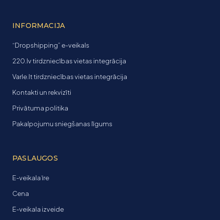
INFORMACIJA
“Dropshipping” e-veikals
220.lv tirdzniecības vietas integrācija
Varle.lt tirdzniecības vietas integrācija
Kontakti un rekvizīti
Privātuma politika
Pakalpojumu sniegšanas līgums
PASLAUGOS
E-veikala īre
Cena
E-veikala izveide