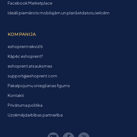
Facebook Marketplace
Ideāli piemērots mobilajām un planšetdatoru ierīcēm
KOMPANIJA
eshoprent rekvizīti
Kāpēc eshoprent?
eshoprent atsauksmes
support@eshoprent.com
Pakalpojumu sniegšanas līgums
Kontakti
Privātuma politika
Uzņēmējdarbības partnerība