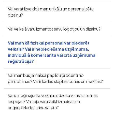
Vai varat izveidot man unikālu un personalizētu
dizainu?
Vai veikalā varu izmantot savu logotipu un dizainu?
Vai man kā fiziskai personai var piederēt
veikals? Vai ir nepieciešama uzņēmuma,
individuālā komersanta vai cita uzņēmuma
reģistrācija?
Vai man būs jāmaksā papildu procenti no
pārdošanas? Vai ir kādas slēptas cenas un maksas?
Vai izmēģinājuma veikalā redzēšu visas sistēmas
iespējas? Vai tajā varu veikt izmaiņas un
augšupielādēt savu saturu?