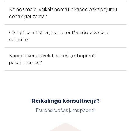
Ko nozīmē e-veikala noma un kāpēc pakalpojumu
cena šķiet zema?
Cik ilgi tika attīstīta „eshoprent“ veidotā veikalu
sistēma?
Kāpēc ir vērts izvēlēties tieši „eshoprent“
pakalpojumus?
Reikalinga konsultacija?
Esu pasiruošęs jums padėti!