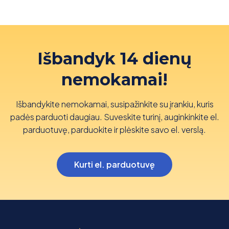
Išbandyk 14 dienų
nemokamai!
Išbandykite nemokamai, susipažinkite su įrankiu, kuris
padės parduoti daugiau. Suveskite turinį, auginkinkite el.
parduotuvę, parduokite ir plėskite savo el. verslą.
Kurti el. parduotuvę