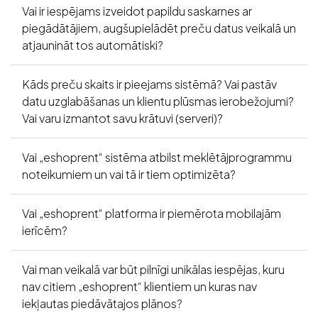
Vai ir iespējams izveidot papildu saskarnes ar
piegādātājiem, augšupielādēt preču datus veikalā un
atjaunināt tos automātiski?
Kāds preču skaits ir pieejams sistēmā? Vai pastāv
datu uzglabāšanas un klientu plūsmas ierobežojumi?
Vai varu izmantot savu krātuvi (serveri)?
Vai „eshoprent“ sistēma atbilst meklētājprogrammu
noteikumiem un vai tā ir tiem optimizēta?
Vai „eshoprent“ platforma ir piemērota mobilajām
ierīcēm?
Vai man veikalā var būt pilnīgi unikālas iespējas, kuru
nav citiem „eshoprent“ klientiem un kuras nav
iekļautas piedāvātajos plānos?