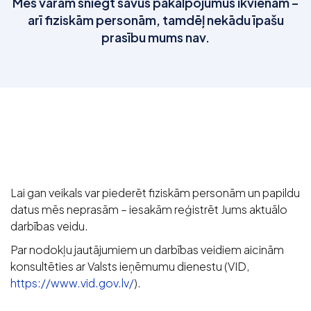
Mēs varam sniegt savus pakalpojumus ikvienam –
arī fiziskām personām, tamdēļ nekādu īpašu
prasību mums nav.
Lai gan veikals var piederēt fiziskām personām un papildu
datus mēs neprasām – iesakām reģistrēt Jums aktuālo
darbības veidu.
Par nodokļu jautājumiem un darbības veidiem aicinām
konsultēties ar Valsts ieņēmumu dienestu (VID,
https://www.vid.gov.lv/
).