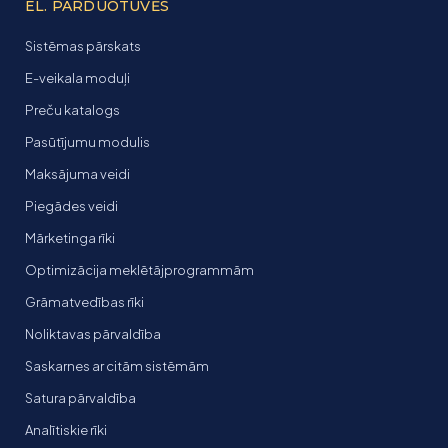
EL. PARDUOTUVĖS
Sistēmas pārskats
E-veikala moduļi
Preču katalogs
Pasūtījumu modulis
Maksājuma veidi
Piegādes veidi
Mārketinga rīki
Optimizācija meklētājprogrammām
Grāmatvedības rīki
Noliktavas pārvaldība
Saskarnes ar citām sistēmām
Satura pārvaldība
Analītiskie rīki