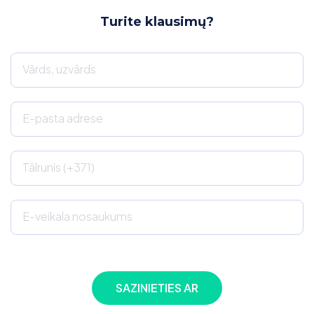
Turite klausimų?
Vārds, uzvārds
E-pasta adrese
Tālrunis (+371)
E-veikala nosaukums