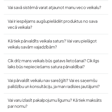
Vai savā sistēmā varat atjaunot manu veco veikalu?
Vai ir iespējams augšupielādēt produktus no sava
vecā veikala?
Kā tiek pārvaldīts veikala saturs? Vai varu pielāgot
veikalu savām vajadzībām?
Cik drīz mans veikals būs gatavs lietošanai? Cik ilgs
laiks būs nepieciešams satura pārvaldībai?
Vai pārvaldīt veikalu nav sarežģīti? Vai es saņemšu
palīdzību un konsultāciju, ja man radīsies jautājumi?
Vai varu izlasīt pakalpojumu līgumu? Kā tiek maksāts
par nomu?