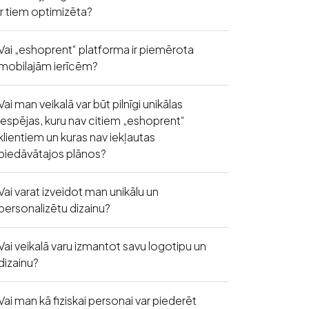
ir tiem optimizēta?
Vai „eshoprent“ platforma ir piemērota
mobilajām ierīcēm?
Vai man veikalā var būt pilnīgi unikālas
iespējas, kuru nav citiem „eshoprent“
klientiem un kuras nav iekļautas
piedāvātajos plānos?
Vai varat izveidot man unikālu un
personalizētu dizainu?
Vai veikalā varu izmantot savu logotipu un
dizainu?
Vai man kā fiziskai personai var piederēt