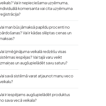
veikals? Vai ir nepieciešama uzņēmuma,
individuālā komersanta vai cita uzņēmuma
reģistrācija?
Vai man būs jāmaksā papildu procenti no
pārdošanas? Vai ir kādas slēptas cenas un
maksas?
Vai izmēģinājuma veikalā redzēšu visas
sistēmas iespējas? Vai tajā varu veikt
izmaiņas un augšupielādēt savu saturu?
Vai savā sistēmā varat atjaunot manu veco
veikalu?
Vai ir iespējams augšupielādēt produktus
no sava vecā veikala?