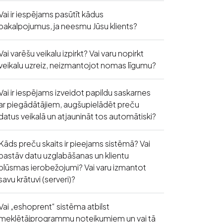
Vai ir iespējams pasūtīt kādus
pakalpojumus, ja neesmu Jūsu klients?
Vai varēšu veikalu izpirkt? Vai varu nopirkt
veikalu uzreiz, neizmantojot nomas līgumu?
Vai ir iespējams izveidot papildu saskarnes
ar piegādātājiem, augšupielādēt preču
datus veikalā un atjaunināt tos automātiski?
Kāds preču skaits ir pieejams sistēmā? Vai
pastāv datu uzglabāšanas un klientu
plūsmas ierobežojumi? Vai varu izmantot
savu krātuvi (serveri)?
Vai „eshoprent“ sistēma atbilst
meklētājprogrammu noteikumiem un vai tā