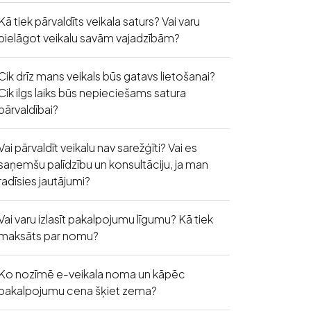
Kā tiek pārvaldīts veikala saturs? Vai varu
pielāgot veikalu savām vajadzībām?
Cik drīz mans veikals būs gatavs lietošanai?
Cik ilgs laiks būs nepieciešams satura
pārvaldībai?
Vai pārvaldīt veikalu nav sarežģīti? Vai es
saņemšu palīdzību un konsultāciju, ja man
radīsies jautājumi?
Vai varu izlasīt pakalpojumu līgumu? Kā tiek
maksāts par nomu?
Ko nozīmē e-veikala noma un kāpēc
pakalpojumu cena šķiet zema?