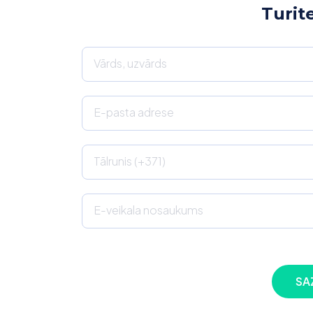
Turit
Vārds, uzvārds
E-pasta adrese
Tālrunis (+371)
E-veikala nosaukums