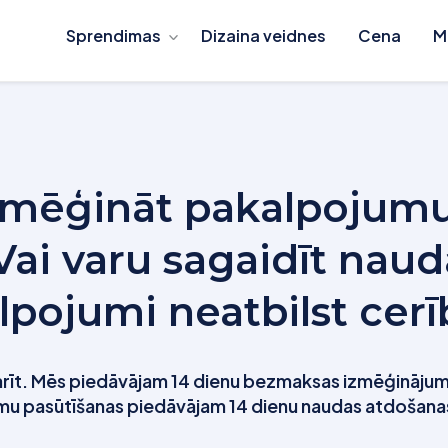
Sprendimas
Dizaina veidnes
Cena
M
izmēģināt pakalpojumu
Vai varu sagaidīt naud
lpojumi neatbilst cer
 darīt. Mēs piedāvājam 14 dienu bezmaksas izmēģināj
u pasūtīšanas piedāvājam 14 dienu naudas atdošanas