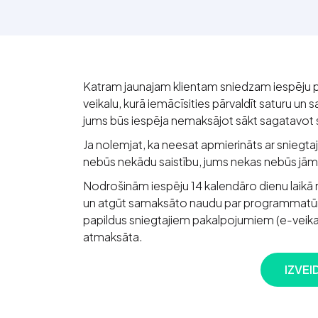
Katram jaunajam klientam sniedzam iespēju p
veikalu, kurā iemācīsities pārvaldīt saturu un
jums būs iespēja nemaksājot sākt sagatavot s
Ja nolemjat, ka neesat apmierināts ar snieg
nebūs nekādu saistību, jums nekas nebūs jām
Nodrošinām iespēju 14 kalendāro dienu laikā 
un atgūt samaksāto naudu par programmatū
papildus sniegtajiem pakalpojumiem (e-veikal
atmaksāta.
IZVEI