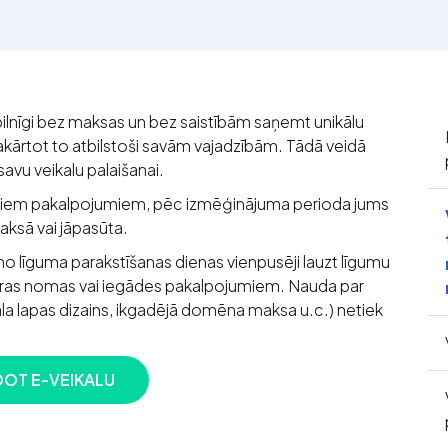
ilnīgi bez maksas un bez saistībām saņemt unikālu
 sakārtot to atbilstoši savām vajadzībām. Tādā veidā
avu veikalu palaišanai.
tajiem pakalpojumiem, pēc izmēģinājuma perioda jums
aksā vai jāpasūta.
no līguma parakstīšanas dienas vienpusēji lauzt līgumu
ras nomas vai iegādes pakalpojumiem. Nauda par
a lapas dizains, ikgadējā domēna maksa u.c.) netiek
DOT E-VEIKALU