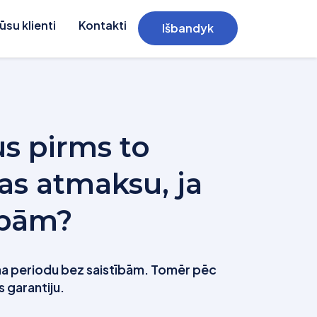
ūsu klienti
Kontakti
Išbandyk
s pirms to
as atmaksu, ja
ībām?
uma periodu bez saistībām. Tomēr pēc
 garantiju.