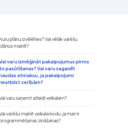
Kuru plānu izvēlēties? Vai vēlāk varēšu
plānus mainīt?
Vai varu izmēģināt pakalpojumus pirms
to pasūtīšanas? Vai varu sagaidīt
naudas atmaksu, ja pakalpojumi
neatbilst cerībām?
Vai varu saņemt atlaidi veikalam?
Vai varēšu mainīt veikala kodu, ja man ir
programmēšanas zināšanas?