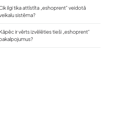
Cik ilgi tika attīstīta „eshoprent“ veidotā
veikalu sistēma?
Kāpēc ir vērts izvēlēties tieši „eshoprent“
pakalpojumus?