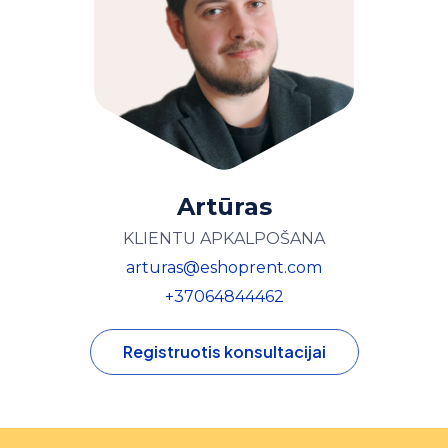
Artūras
KLIENTU APKALPOŠANA
arturas@eshoprent.com
+37064844462
Registruotis konsultacijai