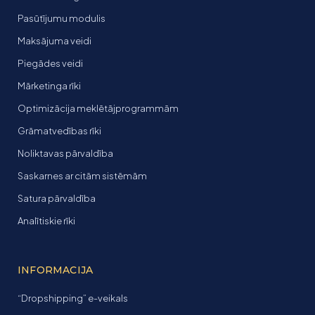
Pasūtījumu modulis
Maksājuma veidi
Piegādes veidi
Mārketinga rīki
Optimizācija meklētājprogrammām
Grāmatvedības rīki
Noliktavas pārvaldība
Saskarnes ar citām sistēmām
Satura pārvaldība
Analītiskie rīki
INFORMACIJA
“Dropshipping” e-veikals