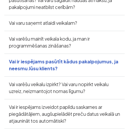
pasūtīšanas? Vai varu sagaidīt naudas atmaksu, ja
pakalpojumi neatbilst cerībām?
Vai varu saņemt atlaidi veikalam?
Vai varēšu mainīt veikala kodu, ja man ir
programmēšanas zināšanas?
Vai ir iespējams pasūtīt kādus pakalpojumus, ja
neesmu Jūsu klients?
Vai varēšu veikalu izpirkt? Vai varu nopirkt veikalu
uzreiz, neizmantojot nomas līgumu?
Vai ir iespējams izveidot papildu saskarnes ar
piegādātājiem, augšupielādēt preču datus veikalā un
atjaunināt tos automātiski?