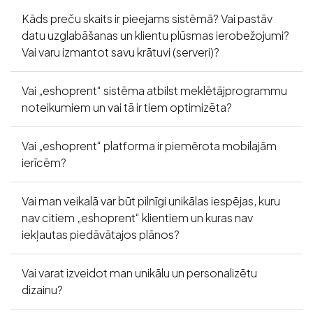
Kāds preču skaits ir pieejams sistēmā? Vai pastāv
datu uzglabāšanas un klientu plūsmas ierobežojumi?
Vai varu izmantot savu krātuvi (serveri)?
Vai „eshoprent“ sistēma atbilst meklētājprogrammu
noteikumiem un vai tā ir tiem optimizēta?
Vai „eshoprent“ platforma ir piemērota mobilajām
ierīcēm?
Vai man veikalā var būt pilnīgi unikālas iespējas, kuru
nav citiem „eshoprent“ klientiem un kuras nav
iekļautas piedāvātajos plānos?
Vai varat izveidot man unikālu un personalizētu
dizainu?