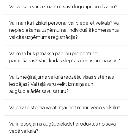
Vai veikalā varu izmantot savu logotipu un dizainu?
Vai man kā fiziskai personai var piederēt veikals? Vai ir
nepieciešama uzņēmuma, individuālā komersanta
vai cita uzņēmuma reģistrācija?
Vai man būs jāmaksā papildu procenti no
pārdošanas? Vai ir kādas slēptas cenas un maksas?
Vai izmēģinājuma veikalā redzēšu visas sistēmas
iespējas? Vai tajā varu veikt izmaiņas un
augšupielādēt savu saturu?
Vai savā sistēmā varat atjaunot manu veco veikalu?
Vai ir iespējams augšupielādēt produktus no sava
vecā veikala?