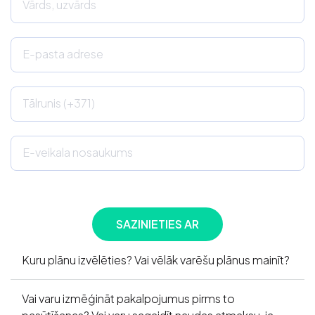
Vārds, uzvārds
E-pasta adrese
Tālrunis (+371)
E-veikala nosaukums
Kuru plānu izvēlēties? Vai vēlāk varēšu plānus mainīt?
Vai varu izmēģināt pakalpojumus pirms to