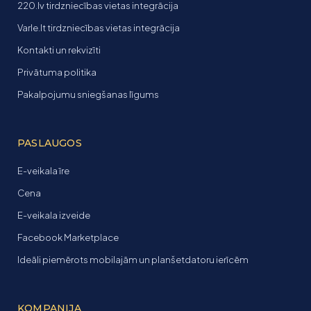
220.lv tirdzniecības vietas integrācija
Varle.lt tirdzniecības vietas integrācija
Kontakti un rekvizīti
Privātuma politika
Pakalpojumu sniegšanas līgums
PASLAUGOS
E-veikala īre
Cena
E-veikala izveide
Facebook Marketplace
Ideāli piemērots mobilajām un planšetdatoru ierīcēm
KOMPANIJA