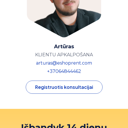
Artūras
KLIENTU APKALPOŠANA
arturas@eshoprent.com
+37064844462
Registruotis konsultacijai
Išbandyk 14 dienų