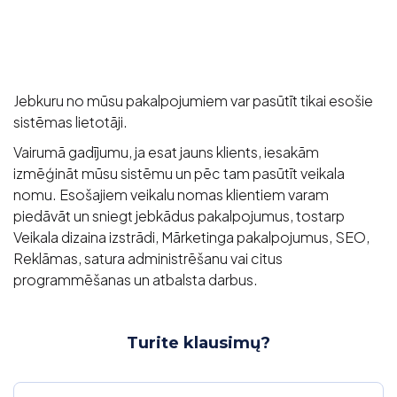
Jebkuru no mūsu pakalpojumiem var pasūtīt tikai esošie
sistēmas lietotāji.
Vairumā gadījumu, ja esat jauns klients, iesakām
izmēģināt mūsu sistēmu un pēc tam pasūtīt veikala
nomu. Esošajiem veikalu nomas klientiem varam
piedāvāt un sniegt jebkādus pakalpojumus, tostarp
Veikala dizaina izstrādi, Mārketinga pakalpojumus, SEO,
Reklāmas, satura administrēšanu vai citus
programmēšanas un atbalsta darbus.
Turite klausimų?