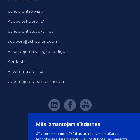
eshoprent rekvizīti
Kāpēc eshoprent?
eshoprent atsauksmes
support@eshoprent.com
Pakalpojumu sniegšanas līgums
Kontakti
Privātuma politika
Uzņēmējdarbības partnerība
Mēs izmantojam sīkdatnes
Šī vietne izmanto sīkfailus un citas izsekošanas
tehnoloģijas, lai uzlabotu jūsu pārlūkošanas pieredzi