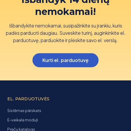
nemokamai!
Išbandykite nemokamai, susipažinkite su įrankiu, kuris
padės parduoti daugiau. Suveskite turinį, auginkinkite el.
parduotuvę, parduokite ir plėskite savo el. verslą.
Kurti el. parduotuvę
EL. PARDUOTUVĖS
Sistēmas pārskats
E-veikala moduļi
Preču katalogs