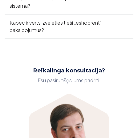
sistēma?
Kāpēc ir vērts izvēlēties tieši „eshoprent“
pakalpojumus?
Reikalinga konsultacija?
Esu pasiruošęs jums padėti!