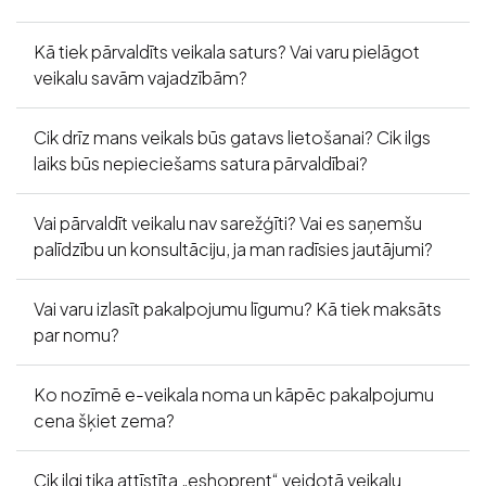
Kā tiek pārvaldīts veikala saturs? Vai varu pielāgot
veikalu savām vajadzībām?
Cik drīz mans veikals būs gatavs lietošanai? Cik ilgs
laiks būs nepieciešams satura pārvaldībai?
Vai pārvaldīt veikalu nav sarežģīti? Vai es saņemšu
palīdzību un konsultāciju, ja man radīsies jautājumi?
Vai varu izlasīt pakalpojumu līgumu? Kā tiek maksāts
par nomu?
Ko nozīmē e-veikala noma un kāpēc pakalpojumu
cena šķiet zema?
Cik ilgi tika attīstīta „eshoprent“ veidotā veikalu