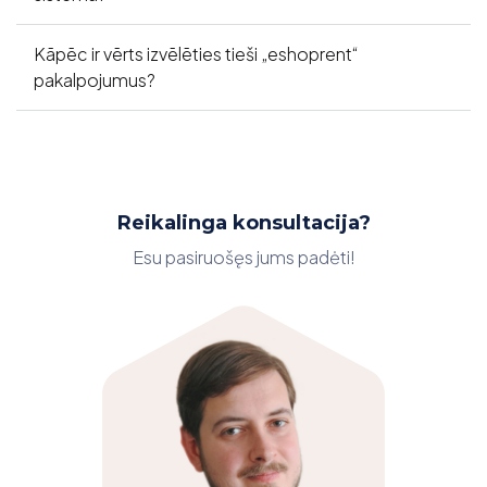
Kāpēc ir vērts izvēlēties tieši „eshoprent“
pakalpojumus?
Reikalinga konsultacija?
Esu pasiruošęs jums padėti!