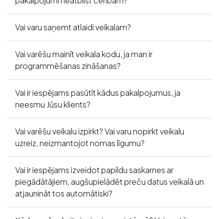
pakalpojumi neatbilst cerībām?
Vai varu saņemt atlaidi veikalam?
Vai varēšu mainīt veikala kodu, ja man ir
programmēšanas zināšanas?
Vai ir iespējams pasūtīt kādus pakalpojumus, ja
neesmu Jūsu klients?
Vai varēšu veikalu izpirkt? Vai varu nopirkt veikalu
uzreiz, neizmantojot nomas līgumu?
Vai ir iespējams izveidot papildu saskarnes ar
piegādātājiem, augšupielādēt preču datus veikalā un
atjaunināt tos automātiski?