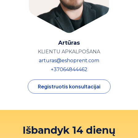
Artūras
KLIENTU APKALPOŠANA
arturas@eshoprent.com
+37064844462
Registruotis konsultacijai
Išbandyk 14 dienų