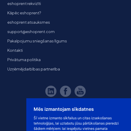
eshoprent rekvizīti
Kāpēc eshoprent?
eshoprent atsauksmes
support@eshoprent.com
Pakalpojumu sniegšanas līgums
Kontakti
Privātuma politika
Uzņēmējdarbības partnerība
Mēs izmantojam sīkdatnes
Šī vietne izmanto sīkfailus un citas izsekošanas
tehnoloģijas, lai uzlabotu jūsu pārlūkošanas pieredzi
šādiem mērķiem:
lai iespējotu vietnes pamata