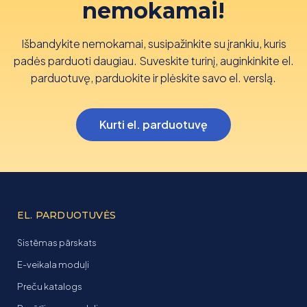
nemokamai!
Išbandykite nemokamai, susipažinkite su įrankiu, kuris
padės parduoti daugiau. Suveskite turinį, auginkinkite el.
parduotuvę, parduokite ir plėskite savo el. verslą.
Kurti el. parduotuvę
EL. PARDUOTUVĖS
Sistēmas pārskats
E-veikala moduļi
Preču katalogs