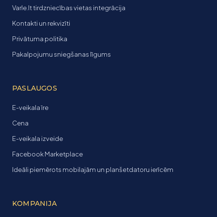
Varle.lt tirdzniecības vietas integrācija
Kontakti un rekvizīti
Privātuma politika
Pakalpojumu sniegšanas līgums
PASLAUGOS
E-veikala īre
Cena
E-veikala izveide
Facebook Marketplace
Ideāli piemērots mobilajām un planšetdatoru ierīcēm
KOMPANIJA