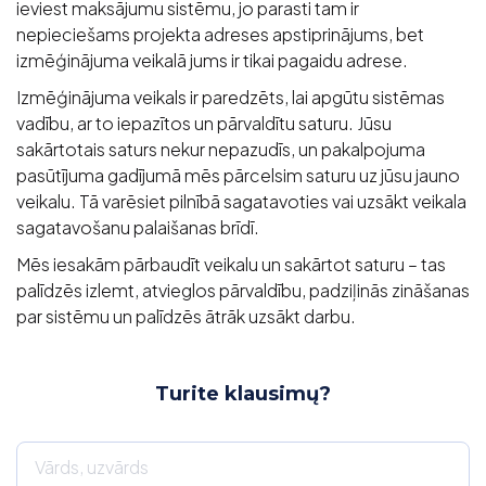
ieviest maksājumu sistēmu, jo parasti tam ir
nepieciešams projekta adreses apstiprinājums, bet
izmēģinājuma veikalā jums ir tikai pagaidu adrese.
Izmēģinājuma veikals ir paredzēts, lai apgūtu sistēmas
vadību, ar to iepazītos un pārvaldītu saturu. Jūsu
sakārtotais saturs nekur nepazudīs, un pakalpojuma
pasūtījuma gadījumā mēs pārcelsim saturu uz jūsu jauno
veikalu. Tā varēsiet pilnībā sagatavoties vai uzsākt veikala
sagatavošanu palaišanas brīdī.
Mēs iesakām pārbaudīt veikalu un sakārtot saturu – tas
palīdzēs izlemt, atvieglos pārvaldību, padziļinās zināšanas
par sistēmu un palīdzēs ātrāk uzsākt darbu.
Turite klausimų?
Vārds, uzvārds