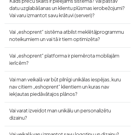
Kāds preču skaits ir pieejams sistēmā? Vai pastāv
datu uzglabāšanas un klientu plūsmas ierobežojumi?
Vai varu izmantot savu krātuvi (serveri)?
Vai „eshoprent“ sistēma atbilst meklētājprogrammu
noteikumiem un vai tā ir tiem optimizēta?
Vai „eshoprent“ platforma ir piemērota mobilajām
ierīcēm?
Vai man veikalā var būt pilnīgi unikālas iespējas, kuru
nav citiem „eshoprent“ klientiem un kuras nav
iekļautas piedāvātajos plānos?
Vai varat izveidot man unikālu un personalizētu
dizainu?
Vai veikalā varu izmantot savu logotipu un dizainu?