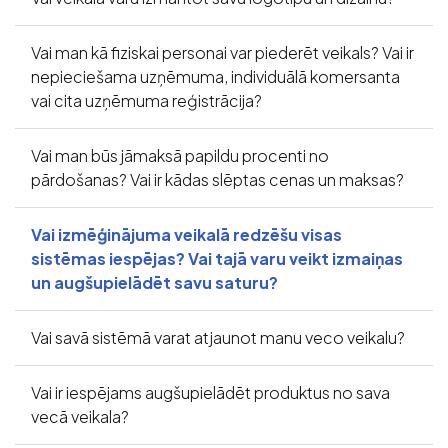
Vai man kā fiziskai personai var piederēt veikals? Vai ir
nepieciešama uzņēmuma, individuālā komersanta
vai cita uzņēmuma reģistrācija?
Vai man būs jāmaksā papildu procenti no
pārdošanas? Vai ir kādas slēptas cenas un maksas?
Vai izmēģinājuma veikalā redzēšu visas
sistēmas iespējas? Vai tajā varu veikt izmaiņas
un augšupielādēt savu saturu?
Vai savā sistēmā varat atjaunot manu veco veikalu?
Vai ir iespējams augšupielādēt produktus no sava
vecā veikala?