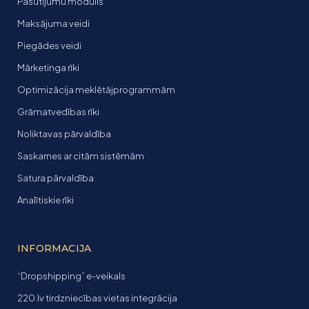
Pasūtījumu modulis
Maksājuma veidi
Piegādes veidi
Mārketinga rīki
Optimizācija meklētājprogrammām
Grāmatvedības rīki
Noliktavas pārvaldība
Saskarnes ar citām sistēmām
Satura pārvaldība
Analītiskie rīki
INFORMACIJA
“Dropshipping” e-veikals
220.lv tirdzniecības vietas integrācija