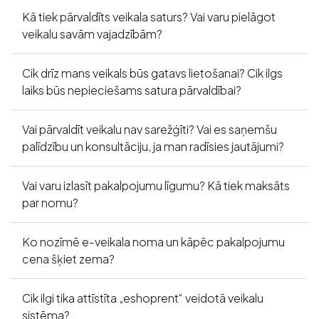
Kā tiek pārvaldīts veikala saturs? Vai varu pielāgot
veikalu savām vajadzībām?
Cik drīz mans veikals būs gatavs lietošanai? Cik ilgs
laiks būs nepieciešams satura pārvaldībai?
Vai pārvaldīt veikalu nav sarežģīti? Vai es saņemšu
palīdzību un konsultāciju, ja man radīsies jautājumi?
Vai varu izlasīt pakalpojumu līgumu? Kā tiek maksāts
par nomu?
Ko nozīmē e-veikala noma un kāpēc pakalpojumu
cena šķiet zema?
Cik ilgi tika attīstīta „eshoprent“ veidotā veikalu
sistēma?