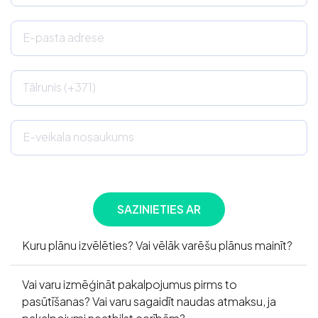
E-pasta adrese
Tālrunis (+371)
E-veikala nosaukums
Kuru plānu izvēlēties? Vai vēlāk varēšu plānus mainīt?
Vai varu izmēģināt pakalpojumus pirms to
pasūtīšanas? Vai varu sagaidīt naudas atmaksu, ja