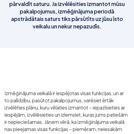
pārvaldīt saturu. Ja izvēlēsities izmantot mūsu
pakalpojumus, izmēģinājuma periodā
apstrādātais saturs tiks pārsūtīts uz jūsu īsto
veikalu un nekur nepazudīs.
Izmēģinājuma veikalā ir iespējotas visas funkcijas, un ar
to palīdzību, pasūtot pakalpojumus, varēsiet ērtāk
izvēlēties plānu, kuru vēlaties izmantot – iepazīsieties ar
iespējām, izvēlēsieties un izlemsiet, kuras jums patiešām
ir nepieciešamas. Jāņem vērā, ka izmēģinājuma veikalā
nav pieejamas visas funkcijas – piemēram, neiesakām