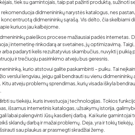
kėjais, tiek su gamintojais, taip pat pažinti produktą, sužinoti 
nkai rekomenduoja didmenininkų narystės katalogus, nes pasta
ti koncentruotą didmenininkų sąrašą. Vis dėlto, čia skelbiami d
i, apie kuriuos jau kalbėjome.
idmenininkų paieškos procese mažiausiai padės internetas. D
oja į internetinę rinkodarą ar svetaines, jų optimizavimą. Taigi, 
te arba padaryti kelis rezultatyvius skambučius, nuvykti į puiki
truoju ir trečiuoju pasirinkimo atveju bus geresnis.
enininką, kurio atstovui galite paskambinti – puiku. Tai neįk
o verslui lengviau, jeigu gali bendrauti su vienu didmenininkų 
. Kitu atveju problemų sprendimas, kurių visada iškyla bendrauj
.
irbti su tiekėju, kuris investuoja į technologijas. Tokios funkcij
mas, išsamus internetinis katalogas, užsakymų istorija, galimy
gali labai palengvinti Jūsų kasdienį darbą. Kai kurie gamintojai
eikš sklandų darbą ir mažai problemų. Deja, yra ir tokių tiekėjų,
išsirauti sau plaukus ar prasmegti skradžiai žemę.