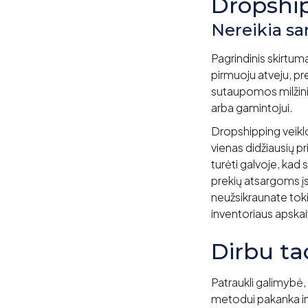
Dropshi
Nereikia sa
Pagrindinis skirtum
pirmuoju atveju, pre
sutaupomos milžini
arba gamintojui.
Dropshipping veiklo
vienas didžiausių p
turėti galvoje, kad
prekių atsargoms įs
neužsikraunate tok
inventoriaus apskai
Dirbu ta
Patraukli galimybė, 
metodui pakanka inte