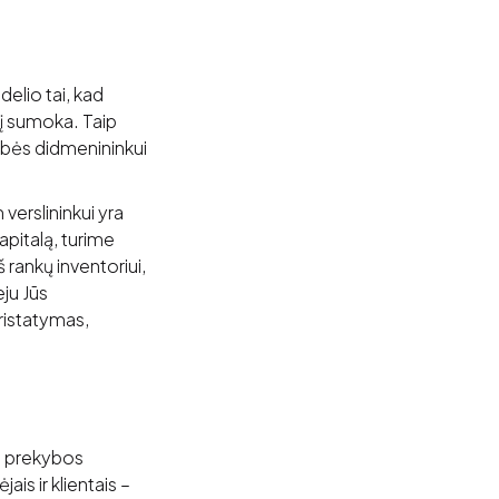
elio tai, kad
 jį sumoka. Taip
ybės didmenininkui
verslininkui yra
pitalą, turime
 rankų inventoriui,
eju Jūs
ristatymas,
am prekybos
ais ir klientais –