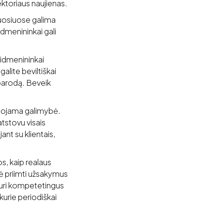
sektoriaus naujienas.
ruosiuose galima
idmenininkai gali
idmenininkai
galite beviltiškai
ą parodą. Beveik
ainojama galimybė.
atstovu visais
ant su klientais,
os, kaip realaus
bė priimti užsakymus
 turi kompetetingus
 kurie periodiškai