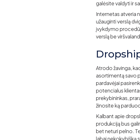
galėsite valdyti ir s
Internetas atveria 
užauginti verslą dvig
įvykdymo procedūrų 
verslą be viršvaland
Dropshi
Atrodo žavinga, kad
asortimentą savo pot
pardavėjai pasiren
potencialus klientas
prekybininkas, prar
žinosite ką parduo
Kalbant apie dropshi
produkciją bus galim
bet neturi pelno. Te
labai nekokybišką sv