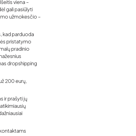
šeitis viena –
ėl gali pasiūlyti
ildomo užmokesčio –
is, kad parduoda
urės pristatymo
imalų pradinio
 mažesnius
vimas dropshipping
už 200 eurų,
 ir prašyti jų
atikimiausių
dažniausiai
a kontaktams