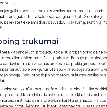
avo verslą.
naujas galimybes. Juk tradicinis verslas paremtas sunkiu darb
ubai ar trigubai, turite keleriopai daugiau ir dirbti. Šiuo atveju
paliekate tiekėjams (kaip pavyzdžiui, pakavimą, siuntimą), tod
žių.
pping trūkumai
 nereikia sandėliuoti produktų, todėl su dropshipping galite pas
encialiems klientams. Deja, patirtis vis iš naujo patvirtina, k
ka pardavinėti mažai žinomas prekes arba prekių grupes. Todėl
 pasiteirauti apie prekę, nusivilia abu – ir negavęs atsakymų kli
adęs pirkėją. Taigi, dropshipping metodu sukurtas verslas bus 
date.
pping verslo trūkumus – maža marža, t.y. didelė rizika pasirinkt
a parduoti tik su minimaliu antkainiu. Tai reiškia, kad verslinin
nka pripažinti, kad dažnai prekybininkai įkliūna į mažos maržos 
etainę ir rimtų kėblumų su klientų aptarnavimu. Visa tai galima