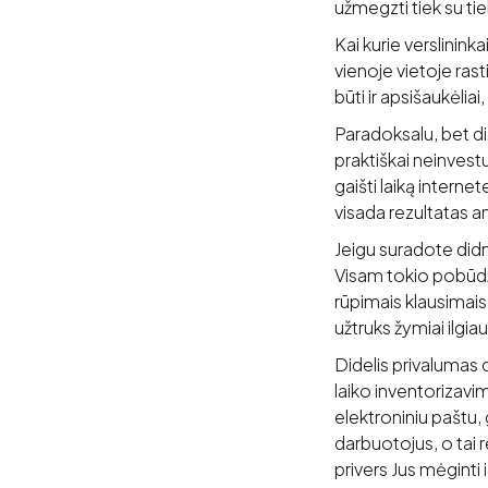
užmegzti tiek su tie
Kai kurie verslini
vienoje vietoje ras
būti ir apsišaukėlia
Paradoksalu, bet d
praktiškai neinvestu
gaišti laiką interne
visada rezultatas an
Jeigu suradote didm
Visam tokio pobūdži
rūpimais klausimais
užtruks žymiai ilgiau
Didelis privalumas d
laiko inventorizavi
elektroniniu paštu, 
darbuotojus, o tai r
privers Jus mėginti 