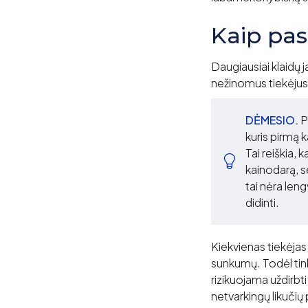
Kaip pas
Daugiausiai klaidų j
nežinomus tiekėjus
DĖMESIO.
P
kuris pirmą k
Tai reiškia, 
kainodarą, s
tai nėra len
didinti.
Kiekvienas tiekėjas 
sunkumų. Todėl tink
rizikuojama uždirbt
netvarkingų likučių 