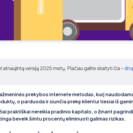
ri atnaujintą versiją 2025 metų. Plačiau galite skaityti čia –
dro
ažmeninės prekybos internete metodas, kurį naudodam
uktų, o parduoda ir siunčia prekę klientui tiesiai iš gami
iai praktiškai nereikia pradinio kapitalo, o žinant pagrind
inga beveik šimtu procentų eliminuoti galimas rizikas.