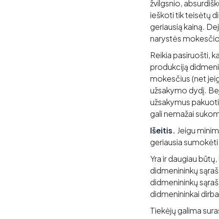
žvilgsnio, absurdišk
ieškoti tik teisėtų d
geriausią kainą. De
narystės mokesčio
Reikia pasiruošti, 
produkciją didmenin
mokesčius (net jeigu
užsakymo dydį. Bej
užsakymus pakuoti ir
gali nemažai sukomp
Išeitis.
Jeigu minim
geriausia sumokėti t
Yra ir daugiau būtų,
didmenininkų sąrašų
didmenininkų sąrašą 
didmenininkai dirba 
Tiekėjų galima sura