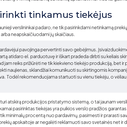
irinkti tinkamus tiekėjus
aunieji verslininkai padaro, ne tik pasirinkdami netinkamą prekių
 arba neapskaičiuodami jų skaičiaus.
ardavėjui pavojinga pervertinti savo gebėjimus. Įsivaizduokime
artą atidaro el. parduotuvę ir iškart pradeda dirbti su keliais skir
kad jam reiks prižiūrėti ne tik kiekvieno tiekėjo produkciją, bet ir 
ekti naujienas, sklandžiai komunikuoti su skirtingomis kompani
gva. Todėl rekomenduojama startuoti su vienu tiekėju, o vėliau 
turi atskirą produkcijos pristatymo sistemą, o tai jaunam verslin
amai pasirinktas tiekėjas yra puikios verslo pradžios garantas.
i tik minimalų procentą nuo pardavimų, pasimesti ir prarasti sav
prekių apskaitoje ar negalėti reklamuoti savo svetainės net ir dė