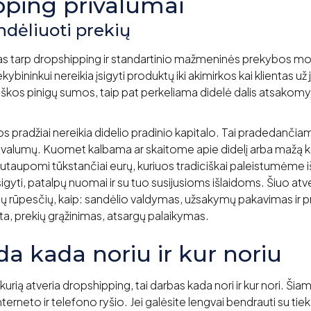
pping privalumai
ndėliuoti prekių
as tarp dropshipping ir standartinio mažmeninės prekybos mod
kybininkui nereikia įsigyti produktų iki akimirkos kai klientas už
škos pinigų sumos, taip pat perkeliama didelė dalis atsakom
s pradžiai nereikia didelio pradinio kapitalo. Tai pradedančiam 
rivalumų. Kuomet kalbama ar skaitome apie didelį arba mažą ka
 sutaupomi tūkstančiai eurų, kuriuos tradiciškai paleistumėme iš
igyti, patalpų nuomai ir su tuo susijusioms išlaidoms. Šiuo atv
ių rūpesčių, kaip: sandėlio valdymas, užsakymų pakavimas ir p
ta, prekių grąžinimas, atsargų palaikymas.
da kada noriu ir kur noriu
kurią atveria dropshipping, tai darbas kada nori ir kur nori. Ši
rneto ir telefono ryšio. Jei galėsite lengvai bendrauti su tiekėj