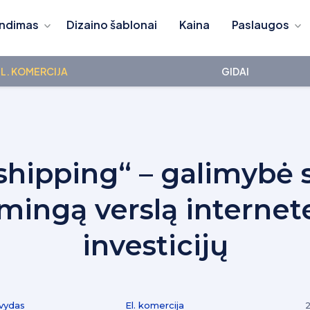
ndimas
Dizaino šablonai
Kaina
Paslaugos
L. KOMERCIJA
GIDAI
hipping“ – galimybė 
mingą verslą internet
investicijų
vydas
El. komercija