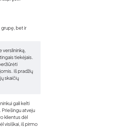
 grupę, bet ir
 verslininką,
tingais tiekėjais.
peržiūrėti
jomis. Iš pradžių
jų skaičių
inkui gali kelti
 Priešingu atveju
o klientus dėl
l visiškai, iš pirmo