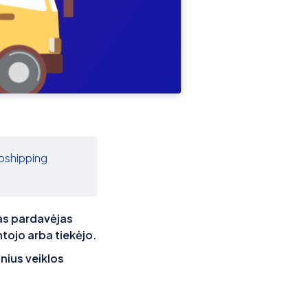
pshipping
as pardavėjas
ntojo arba tiekėjo.
inius veiklos