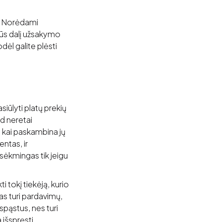
u. Norėdami
, Jūs dalį užsakymo
ėl galite plėsti
iūlyti platų prekių
ad neretai
 kai paskambina jų
entas, ir
sėkmingas tik jeigu
i tokį tiekėją, kurio
kas turi pardavimų,
spąstus, nes turi
 išspręsti.