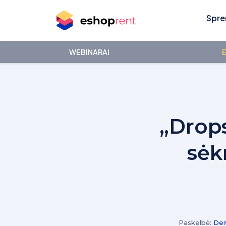
Spre
WEBINARAI
E
„Drops
sėk
Paskelbė:
Dei