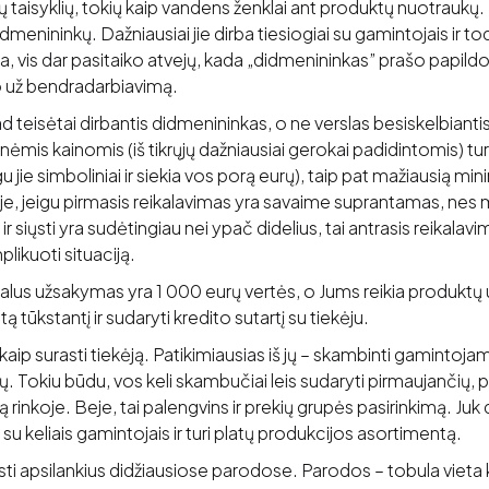
ų taisyklių, tokių kaip vandens ženklai ant produktų nuotraukų. I
idmenininkų. Dažniausiai jie dirba tiesiogiai su gamintojais ir tod
ja, vis dar pasitaiko atvejų, kada „didmenininkas” prašo pap
 už bendradarbiavimą.
kad teisėtai dirbantis didmenininkas, o ne verslas besiskelbiant
ėmis kainomis (iš tikrųjų dažniausiai gerokai padidintomis) t
 jie simboliniai ir siekia vos porą eurų), taip pat mažiausią min
e, jeigu pirmasis reikalavimas yra savaime suprantamas, nes
 siųsti yra sudėtingiau nei ypač didelius, tai antrasis reikala
likuoti situaciją.
alus užsakymas yra 1 000 eurų vertės, o Jums reikia produktų 
ą tūkstantį ir sudaryti kredito sutartį su tiekėju.
 kaip surasti tiekėją. Patikimiausias iš jų – skambinti gamintojams
. Tokiu būdu, vos keli skambučiai leis sudaryti pirmaujančių, p
rinkoje. Beje, tai palengvins ir prekių grupės pasirinkimą. Juk 
su keliais gamintojais ir turi platų produkcijos asortimentą.
sti apsilankius didžiausiose parodose. Parodos – tobula viet