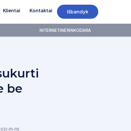
Klientai
Kontaktai
Išbandyk
INTERNETINĖ RINKODARA
sukurti
e be
2021-01-05