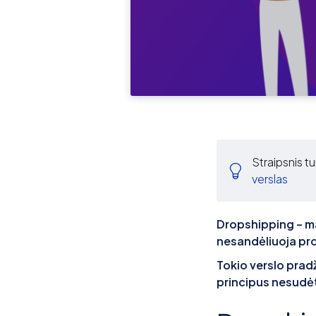
Straipsnis tu
verslas
Dropshipping – m
nesandėliuoja prod
Tokio verslo pradž
principus nesudėt