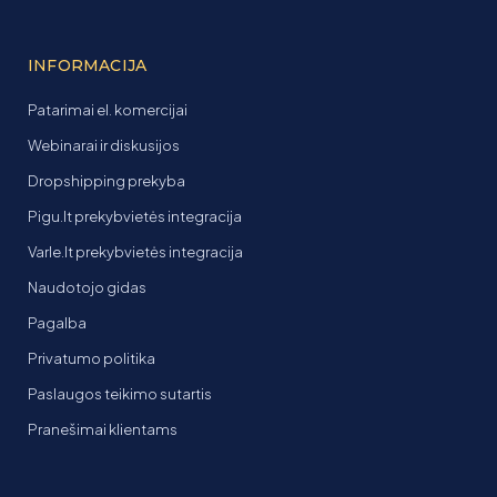
INFORMACIJA
Patarimai el. komercijai
Webinarai ir diskusijos
Dropshipping prekyba
Pigu.lt prekybvietės integracija
Varle.lt prekybvietės integracija
Naudotojo gidas
Pagalba
Privatumo politika
Paslaugos teikimo sutartis
Pranešimai klientams