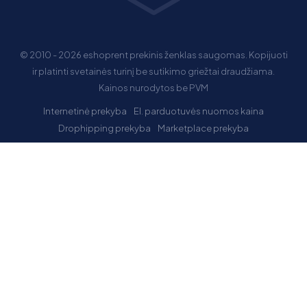
© 2010 - 2026 eshoprent prekinis ženklas saugomas. Kopijuoti
ir platinti svetainės turinį be sutikimo griežtai draudžiama.
Kainos nurodytos be PVM
Internetinė prekyba
El. parduotuvės nuomos kaina
Drophipping prekyba
Marketplace prekyba