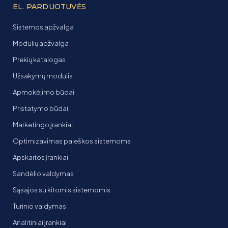
EL. PARDUOTUVĖS
Sistemos apžvalga
Modulių apžvalga
Prekių katalogas
Užsakymų modulis
Apmokėjimo būdai
Pristatymo būdai
Marketingo įrankiai
Optimizavimas paieškos sistemoms
Apskaitos įrankiai
Sandėlio valdymas
Sąsajos su kitomis sistemomis
Turinio valdymas
Analitiniai įrankiai