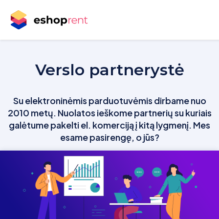
Verslo partnerystė
Su elektroninėmis parduotuvėmis dirbame nuo
2010 metų. Nuolatos ieškome partnerių su kuriais
galėtume pakelti el. komerciją į kitą lygmenį. Mes
esame pasirengę, o jūs?