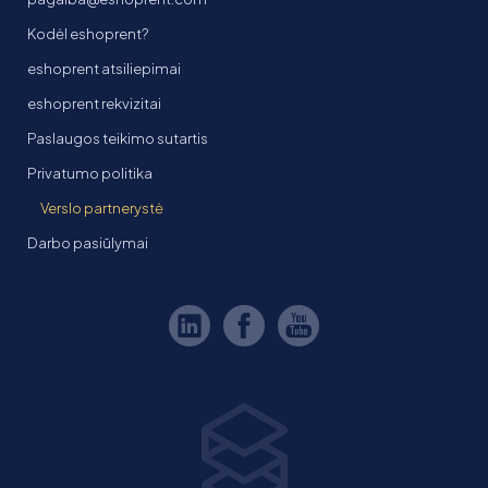
Kodėl eshoprent?
eshoprent atsiliepimai
eshoprent rekvizitai
Paslaugos teikimo sutartis
Privatumo politika
Verslo partnerystė
Darbo pasiūlymai