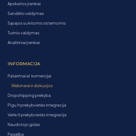
Apskaitos įrankiai
Sandėlio valdymas
Sąsajos su kitomis sistemomis
Turinio valdymas
Analitiniai įrankiai
INFORMACIJA
Patarimai el. komercijai
Webinarai ir diskusijos
Dropshipping prekyba
Pigu.lt prekybvietės integracija
Varle.lt prekybvietės integracija
Naudotojo gidas
Pagalba