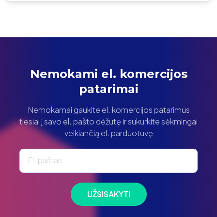
Nemokami el. komercijos
patarimai
Nemokamai gaukite el. komercijos patarimus
tiesiai į savo el. pašto dėžutę ir sukurkite sėkmingai
veikiančią el. parduotuvę
El. paštas
UŽSISAKYTI