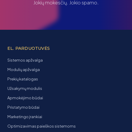
Jokių mokesčių. Jokio spamo.
EL. PARDUOTUVĖS
Sistemos apžvalga
Modulių apžvalga
Prekių katalogas
Užsakymų modulis
Apmokėjimo būdai
Pristatymo būdai
Marketingo įrankiai
Optimizavimas paieškos sistemoms