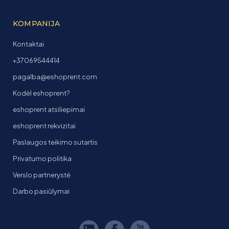
KOMPANIJA
Kontaktai
+37069544414
pagalba@eshoprent.com
Kodėl eshoprent?
eshoprent atsiliepimai
eshoprent rekvizitai
Paslaugos teikimo sutartis
Privatumo politika
Verslo partnerystė
Darbo pasiūlymai