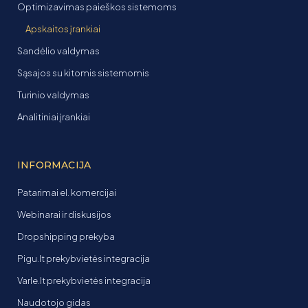
Optimizavimas paieškos sistemoms
Apskaitos įrankiai
Sandėlio valdymas
Sąsajos su kitomis sistemomis
Turinio valdymas
Analitiniai įrankiai
INFORMACIJA
Patarimai el. komercijai
Webinarai ir diskusijos
Dropshipping prekyba
Pigu.lt prekybvietės integracija
Varle.lt prekybvietės integracija
Naudotojo gidas