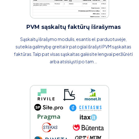
PVM sąskaitų faktūrų išrašymas
Sąskaitų išrašymo modulis, esantis el. parduotuvėje,
suteikia galimybę greitai ir patogiai išrašyti PVM sąskaitas
faktūras. Taip pat visas sąskaitas galėsite lengvai peržiūrėti
arba atsisiųsti po tam ...