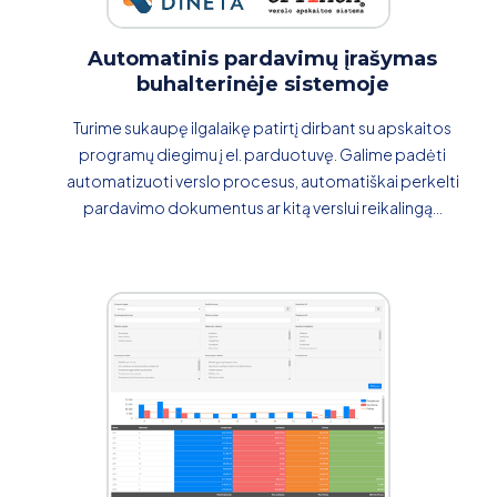
Automatinis pardavimų įrašymas
buhalterinėje sistemoje
Turime sukaupę ilgalaikę patirtį dirbant su apskaitos
programų diegimu į el. parduotuvę. Galime padėti
automatizuoti verslo procesus, automatiškai perkelti
pardavimo dokumentus ar kitą verslui reikalingą...