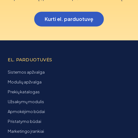
Kurti el. parduotuvę
EL. PARDUOTUVĖS
Sistemos apžvalga
Modulių apžvalga
Prekių katalogas
Užsakymų modulis
Apmokėjimo būdai
Pristatymo būdai
Marketingo įrankiai