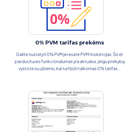
0% PVM tarifas prekėms
Galite nustatyti 0% PVM jei esate PVM mokėtojas. Šis el.
parduotuvės funkcionalumas yra aktualus, jeigu prekybą
vystote su užsieniu, kai turi būti taikomas 0% tarifas....