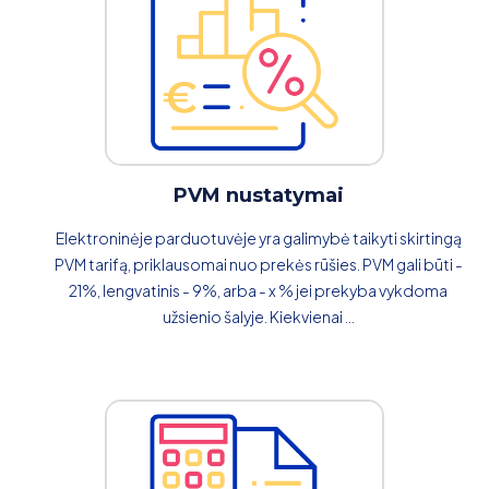
PVM nustatymai
Elektroninėje parduotuvėje yra galimybė taikyti skirtingą
PVM tarifą, priklausomai nuo prekės rūšies. PVM gali būti -
21%, lengvatinis - 9%, arba - x % jei prekyba vykdoma
užsienio šalyje. Kiekvienai ...