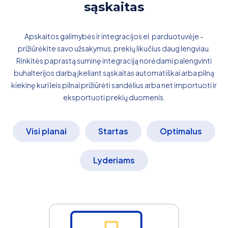
sąskaitas
Apskaitos galimybės ir integracijos el. parduotuvėje -
prižiūrėkite savo užsakymus, prekių likučius daug lengviau.
Rinkitės paprastą suminę integraciją norėdami palengvinti
buhalterijos darbą įkeliant sąskaitas automatiškai arba pilną
kiekinę kuri leis pilnai prižiūrėti sandėlius arba net importuoti ir
eksportuoti prekių duomenis.
Visi planai
Startas
Optimalus
Lyderiams