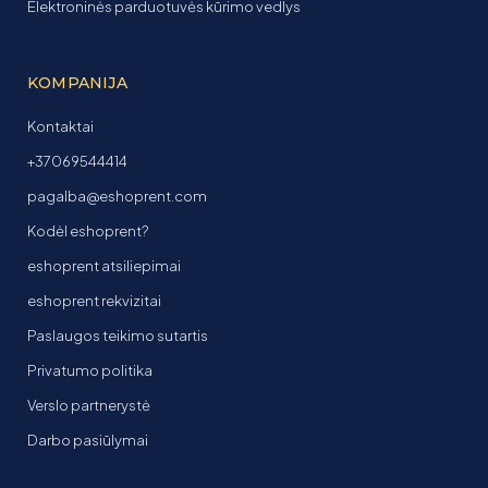
Elektroninės parduotuvės kūrimo vedlys
KOMPANIJA
Kontaktai
+37069544414
pagalba@eshoprent.com
Kodėl eshoprent?
eshoprent atsiliepimai
eshoprent rekvizitai
Paslaugos teikimo sutartis
Privatumo politika
Verslo partnerystė
Darbo pasiūlymai