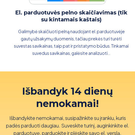
El. parduotuvės pelno skaičiavimas (tik
su kintamais kaštais)
Galimybė skaičiuoti pelną naudojant el. parduotuvėje
gautų užsakymų duomenis, tačiau prekės turi turėti
suvestas savikainas, taip pat ir pristatymo būdus. Tinkamai
suvedus savikainas, galėsite analizuoti...
Išbandyk 14 dienų
nemokamai!
Išbandykite nemokamai, susipažinkite su įrankiu, kuris
padės parduoti daugiau. Suveskite turinį, auginkinkite el.
parduotuvę, parduokite ir plėskite savo el. verslą.