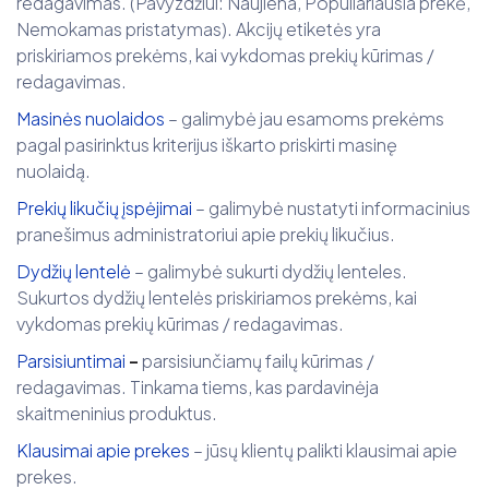
redagavimas. (Pavyzdžiui: Naujiena, Populiariausia prekė,
Nemokamas pristatymas). Akcijų etiketės yra
priskiriamos prekėms, kai vykdomas prekių kūrimas /
redagavimas.
Masinės nuolaidos
– galimybė jau esamoms prekėms
pagal pasirinktus kriterijus iškarto priskirti masinę
nuolaidą.
Prekių likučių įspėjimai
– galimybė nustatyti informacinius
pranešimus administratoriui apie prekių likučius.
Dydžių lentelė
– galimybė sukurti dydžių lenteles.
Sukurtos dydžių lentelės priskiriamos prekėms, kai
vykdomas prekių kūrimas / redagavimas.
Parsisiuntimai
–
parsisiunčiamų failų kūrimas /
redagavimas. Tinkama tiems, kas pardavinėja
skaitmeninius produktus.
Klausimai apie prekes
– jūsų klientų palikti klausimai apie
prekes.