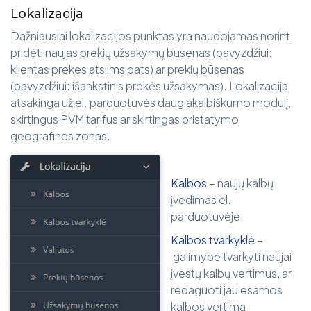
Lokalizacija
Dažniausiai lokalizacijos punktas yra naudojamas norint
pridėti naujas prekių užsakymų būsenas (pavyzdžiui:
klientas prekes atsiims pats) ar prekių būsenas
(pavyzdžiui: išankstinis prekės užsakymas). Lokalizacija
atsakinga už el. parduotuvės daugiakalbiškumo modulį,
skirtingus PVM tarifus ar skirtingas pristatymo
geografines zonas.
Kalbos
– naujų kalbų
įvedimas el.
parduotuvėje
Kalbos tvarkyklė
–
galimybė tvarkyti naujai
įvestų kalbų vertimus, ar
redaguoti jau esamos
kalbos vertimą