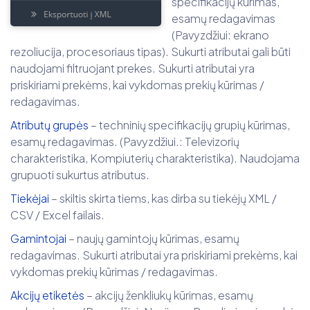
specifikacijų kūrimas,
esamų redagavimas
(Pavyzdžiui: ekrano
rezoliucija, procesoriaus tipas). Sukurti atributai gali būti
naudojami filtruojant prekes. Sukurti atributai yra
priskiriami prekėms, kai vykdomas prekių kūrimas /
redagavimas.
Atributų grupės
– techninių specifikacijų grupių kūrimas,
esamų redagavimas. (Pavyzdžiui.: Televizorių
charakteristika, Kompiuterių charakteristika). Naudojama
grupuoti sukurtus atributus.
Tiekėjai
– skiltis skirta tiems, kas dirba su tiekėjų XML /
CSV / Excel failais.
Gamintojai
– naujų gamintojų kūrimas, esamų
redagavimas. Sukurti atributai yra priskiriami prekėms, kai
vykdomas prekių kūrimas / redagavimas.
Akcijų etiketės
– akcijų ženkliukų kūrimas, esamų