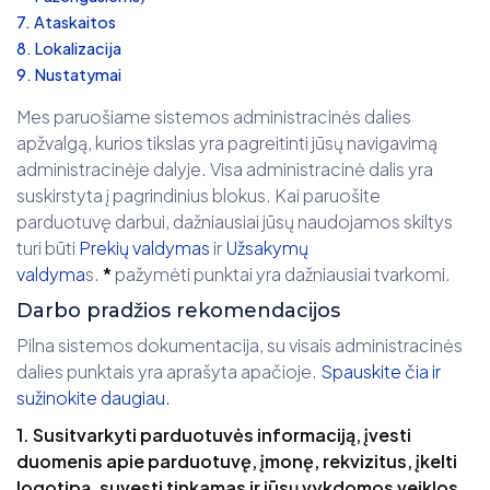
Ataskaitos
Lokalizacija
Nustatymai
Mes paruošiame sistemos administracinės dalies
apžvalgą, kurios tikslas yra pagreitinti jūsų navigavimą
administracinėje dalyje. Visa administracinė dalis yra
suskirstyta į pagrindinius blokus. Kai paruošite
parduotuvę darbui, dažniausiai jūsų naudojamos skiltys
turi būti
Prekių valdymas
ir
Užsakymų
valdyma
s.
*
pažymėti punktai yra dažniausiai tvarkomi.
Darbo pradžios rekomendacijos
Pilna sistemos dokumentacija, su visais administracinės
dalies punktais yra aprašyta apačioje.
Spauskite čia ir
sužinokite daugiau.
1. Susitvarkyti parduotuvės informaciją, įvesti
duomenis apie parduotuvę, įmonę, rekvizitus, įkelti
logotipą, suvesti tinkamas ir jūsų vykdomos veiklos