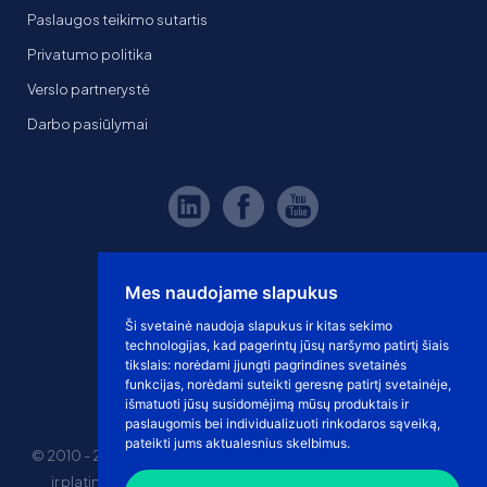
Paslaugos teikimo sutartis
Privatumo politika
Verslo partnerystė
Darbo pasiūlymai
Mes naudojame slapukus
Ši svetainė naudoja slapukus ir kitas sekimo
technologijas, kad pagerintų jūsų naršymo patirtį šiais
tikslais:
norėdami įjungti pagrindines svetainės
funkcijas
,
norėdami suteikti geresnę patirtį svetainėje
,
išmatuoti jūsų susidomėjimą mūsų produktais ir
paslaugomis bei individualizuoti rinkodaros sąveiką
,
pateikti jums aktualesnius skelbimus
.
© 2010 - 2026 eshoprent prekinis ženklas saugomas. Kopijuoti
ir platinti svetainės turinį be sutikimo griežtai draudžiama.