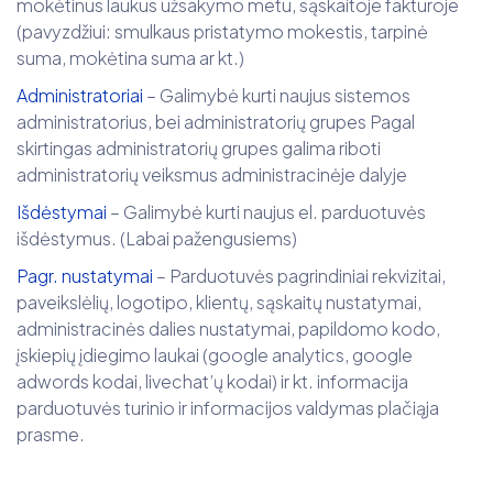
mokėtinus laukus užsakymo metu, sąskaitoje faktūroje
(pavyzdžiui: smulkaus pristatymo mokestis, tarpinė
suma, mokėtina suma ar kt.)
Administratoriai
– Galimybė kurti naujus sistemos
administratorius, bei administratorių grupes Pagal
skirtingas administratorių grupes galima riboti
administratorių veiksmus administracinėje dalyje
Išdėstymai
– Galimybė kurti naujus el. parduotuvės
išdėstymus. (Labai pažengusiems)
Pagr. nustatymai
– Parduotuvės pagrindiniai rekvizitai,
paveikslėlių, logotipo, klientų, sąskaitų nustatymai,
administracinės dalies nustatymai, papildomo kodo,
įskiepių įdiegimo laukai (google analytics, google
adwords kodai, livechat’ų kodai) ir kt. informacija
parduotuvės turinio ir informacijos valdymas plačiąja
prasme.