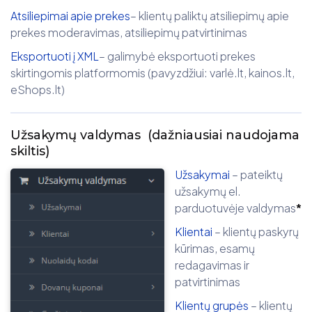
Atsiliepimai apie prekes
– klientų paliktų atsiliepimų apie
prekes moderavimas, atsiliepimų patvirtinimas
Eksportuoti į XML
– galimybė eksportuoti prekes
skirtingomis platformomis (pavyzdžiui: varlė.lt, kainos.lt,
eShops.lt)
Užsakymų valdymas
(dažniausiai naudojama
skiltis)
Užsakymai
– pateiktų
užsakymų el.
parduotuvėje valdymas
*
Klientai
– klientų paskyrų
kūrimas, esamų
redagavimas ir
patvirtinimas
Klientų grupės
– klientų