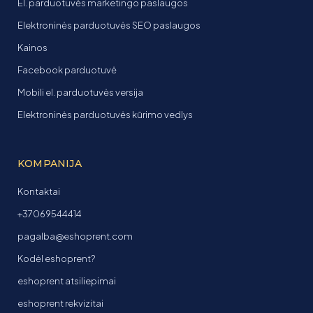
El. parduotuvės marketingo paslaugos
Elektroninės parduotuvės SEO paslaugos
Kainos
Facebook parduotuvė
Mobili el. parduotuvės versija
Elektroninės parduotuvės kūrimo vedlys
KOMPANIJA
Kontaktai
+37069544414
pagalba@eshoprent.com
Kodėl eshoprent?
eshoprent atsiliepimai
eshoprent rekvizitai