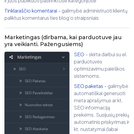
ir juos publikuoti pasirinktose kategorijose
Tinklaraščio komentarai
– galimybė administruoti klientų
paliktus komentarus ties blog’o straipsniais
Marketingas
(dirbama, kai parduotuve jau
yra veikianti. Pažengusiems)
SEO
– skirta darbui su el.
parduotuvės
optimizavimu paieškos
sistemoms.
SEO paketas
– galimybė
automatiškai generuoti
meta aprašymus ar kt.
SEO informaciją
prekėms. Susijusių prekių
automatinis priskyrimas ir
kt. nustatymai (labai