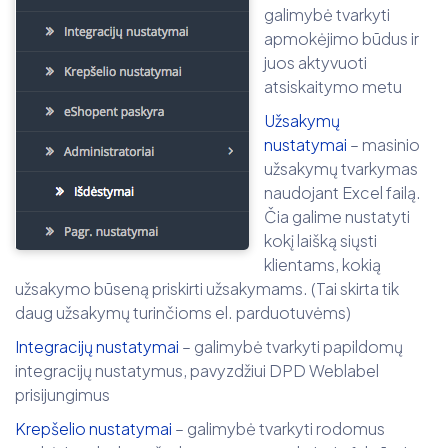
galimybė tvarkyti
apmokėjimo būdus ir
juos aktyvuoti
atsiskaitymo metu
Užsakymų
nustatymai
– masinio
užsakymų tvarkymas
naudojant Excel failą.
Čia galime nustatyti
kokį laišką siųsti
klientams, kokią
užsakymo būseną priskirti užsakymams. (Tai skirta tik
daug užsakymų turinčioms el. parduotuvėms)
Integracijų nustatymai
– galimybė tvarkyti papildomų
integracijų nustatymus, pavyzdžiui DPD Weblabel
prisijungimus
Krepšelio nustatymai
– galimybė tvarkyti rodomus