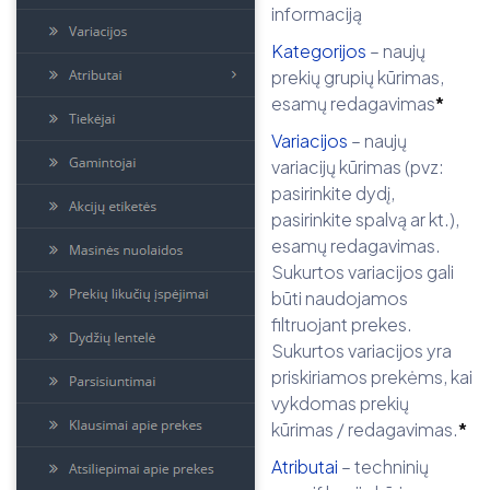
informaciją
Kategorijos
– naujų
prekių grupių kūrimas,
esamų redagavimas
*
Variacijos
– naujų
variacijų kūrimas (pvz:
pasirinkite dydį,
pasirinkite spalvą ar kt.),
esamų redagavimas.
Sukurtos variacijos gali
būti naudojamos
filtruojant prekes.
Sukurtos variacijos yra
priskiriamos prekėms, kai
vykdomas prekių
kūrimas / redagavimas.
*
Atributai
– techninių