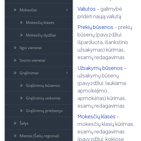
Valiutos
– galimybė
pridėti naują valiutą
Prekių būsenos
– prekių
būsenų (pavyzdžiui:
išparduota, išankstinis
užsakymas) kūrimas,
esamų redagavimas
Užsakymų būsenos
–
užsakymų būsenų
(pavyzdžiui: laukiama
apmokėjimo,
apmokėtas) kūrimas,
esamų redagavimas
Mokesčių klasės
–
mokesčių klasių kūrimas,
esamų redagavimas
(pavyzdžiui: kokiose