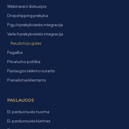
Webinarai ir diskusijos
Dropshipping prekyba
Pigu.lt prekybvietės integracija
Varle.lt prekybvietės integracija
Naudotojo gidas
Pagalba
Privatumo politika
Paslaugos teikimo sutartis
Pranešimai klientams
PASLAUGOS
El. parduotuvės nuoma
El. parduotuvės kūrimas