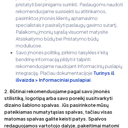
pristatyti bei pinigams surinkti. Paslaugoms naudoti
rekomenduojame susisiekti su atitinkamos,
pasirinktos įmonės klientų aptarnavimo
specialistais ir pasirašyti paslaugų gavimo sutartį.
Palaikomų įmonių sąrašą visuomet matysite
Atsiskaitymo būdų bei Pristatymo būdų
moduliuose.
Savo įmonės politiką, pirkimo taisykles ir kitą
bendrinę informaciją pildyti ir talpinti
rekomenduojame naudojant Informacinių puslapių
integraciją. Plačiau dokumentacijoje
Turinys iš
išvaizda > Informaciniai puslapiai
.
2. Būtinai rekomenduojame pagal savo įmonės
stilistiką, logotipą arba savo poreikį susitvarkyti
dizaino šablono spalvas. Jūs pasirinkote mūsų
pateikiamas numatytąsias spalvas, tačiau visas
matomas spalvas galite keisti patys. Spalvos
redaguojamos vartotojo dalyje, pakeitimai matomi