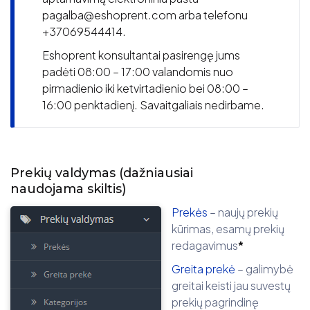
pagalba@eshoprent.com arba telefonu
+37069544414.
Eshoprent konsultantai pasirengę jums
padėti 08:00 – 17:00 valandomis nuo
pirmadienio iki ketvirtadienio bei 08:00 –
16:00 penktadienį. Savaitgaliais nedirbame.
Prekių valdymas
(dažniausiai
naudojama skiltis)
Prekės
– naujų prekių
kūrimas, esamų prekių
redagavimus
*
Greita prekė
– galimybė
greitai keisti jau suvestų
prekių pagrindinę