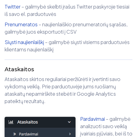
Twitter
– galimybė skelbti įrašus Twitter paskyroje tiesiai
iš savo el. parduotuvės
Prenumeratos
– naujienlaiškio prenumeratorių sąrašas,
galimybė juos eksportuoti į CSV
Siųsti naujienlaiškį
– galimybė siųsti visiems parduotuvės
klientams naujienlaiškį
Ataskaitos
Ataskaitos skirtos reguliariai peržiūrėti ir įvertinti savo
vykdomą veiklą. Prie parduotuvėje jums ruošiamų
ataskaitų nepamirškite stebėti ir Google Analytics
pateiktų rezultatų.
Pardavimai
– galimybė
analizuoti savo veiklą
įvairiais pjūviais, bei iš to