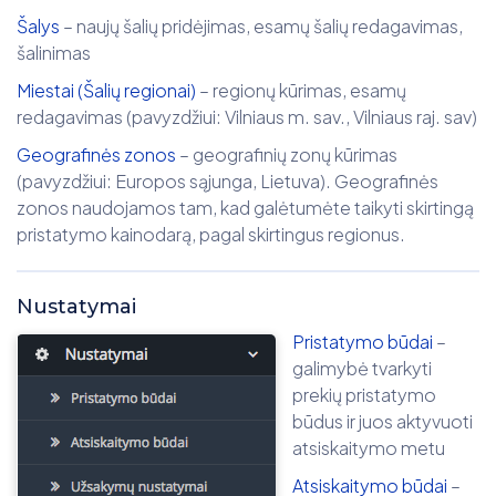
Šalys
– naujų šalių pridėjimas, esamų šalių redagavimas,
šalinimas
Miestai (Šalių regionai)
– regionų kūrimas, esamų
redagavimas (pavyzdžiui: Vilniaus m. sav., Vilniaus raj. sav)
Geografinės zonos
– geografinių zonų kūrimas
(pavyzdžiui: Europos sąjunga, Lietuva). Geografinės
zonos naudojamos tam, kad galėtumėte taikyti skirtingą
pristatymo kainodarą, pagal skirtingus regionus.
Nustatymai
Pristatymo būdai
–
galimybė tvarkyti
prekių pristatymo
būdus ir juos aktyvuoti
atsiskaitymo metu
Atsiskaitymo
būdai
–