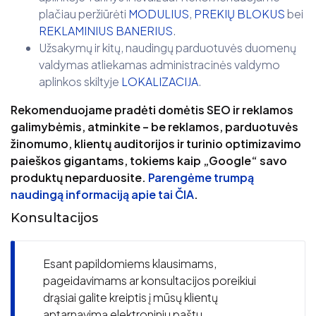
plačiau peržiūrėti
MODULIUS
,
PREKIŲ BLOKUS
bei
REKLAMINIUS BANERIUS
.
Užsakymų ir kitų, naudingų parduotuvės duomenų
valdymas atliekamas administracinės valdymo
aplinkos skiltyje
LOKALIZACIJA
.
Rekomenduojame pradėti domėtis SEO ir reklamos
galimybėmis, atminkite – be reklamos, parduotuvės
žinomumo, klientų auditorijos ir turinio optimizavimo
paieškos gigantams, tokiems kaip „Google“ savo
produktų neparduosite.
Parengėme trumpą
naudingą informaciją apie tai ČIA
.
Konsultacijos
Esant papildomiems klausimams,
pageidavimams ar konsultacijos poreikiui
drąsiai galite kreiptis į mūsų klientų
aptarnavimą elektroniniu paštu