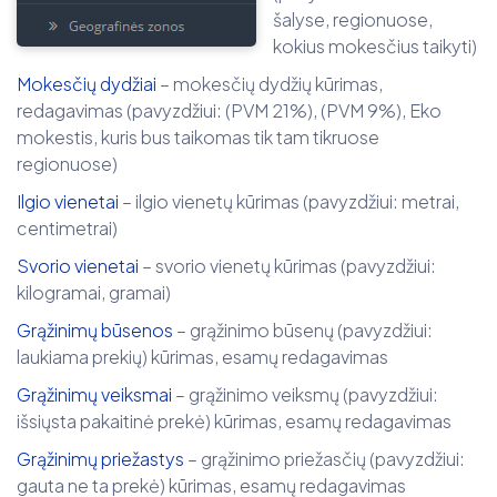
šalyse, regionuose,
kokius mokesčius taikyti)
Mokesčių dydžiai
– mokesčių dydžių kūrimas,
redagavimas (pavyzdžiui: (PVM 21%), (PVM 9%), Eko
mokestis, kuris bus taikomas tik tam tikruose
regionuose)
Ilgio vienetai
– ilgio vienetų kūrimas (pavyzdžiui: metrai,
centimetrai)
Svorio vienetai
– svorio vienetų kūrimas (pavyzdžiui:
kilogramai, gramai)
Grąžinimų būsenos
– grąžinimo būsenų (pavyzdžiui:
laukiama prekių) kūrimas, esamų redagavimas
Grąžinimų veiksmai
– grąžinimo veiksmų (pavyzdžiui:
išsiųsta pakaitinė prekė) kūrimas, esamų redagavimas
Grąžinimų priežastys
– grąžinimo priežasčių (pavyzdžiui:
gauta ne ta prekė) kūrimas, esamų redagavimas