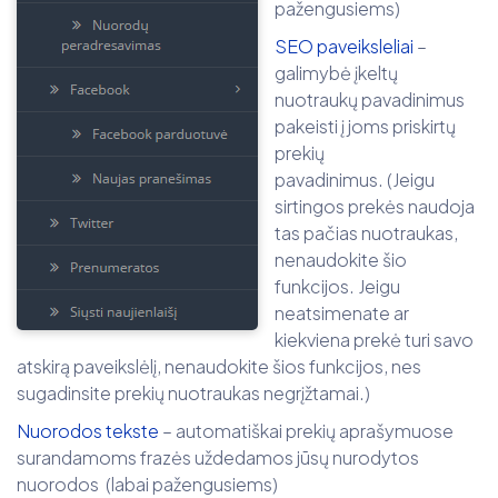
pažengusiems)
SEO paveiksleliai
–
galimybė įkeltų
nuotraukų pavadinimus
pakeisti į joms priskirtų
prekių
pavadinimus. (Jeigu
sirtingos prekės naudoja
tas pačias nuotraukas,
nenaudokite šio
funkcijos. Jeigu
neatsimenate ar
kiekviena prekė turi savo
atskirą paveikslėlį, nenaudokite šios funkcijos, nes
sugadinsite prekių nuotraukas negrįžtamai.)
Nuorodos tekste
– automatiškai prekių aprašymuose
surandamoms frazės uždedamos jūsų nurodytos
nuorodos (labai pažengusiems)