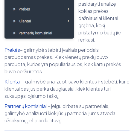
pasidaryti analizę
kokias prekes
dažniausiai klientai
grąžina, kokį
pristatymo būdą jie
renkasi.
Prekės
– galimybė stebėti įvairiais periodais
parduodamas prekes. Kiek vienetų prekių buvo
parduota, kurios yra populiariausios, kiek kartų prekės
buvo peržiūrėtos.
Klientai
– galimybė analizuoti savo klientus ir stebėti, kurie
klientai pas jus perka daugiausiai, kiek klientas turi
sukaupęs lojalumo taškų
Partnerių komisiniai
– jeigu dirbate su partneriais,
galimybė analizuoti kiek jūsų partneriai jums atveda
užsakymų į el. parduotuvę