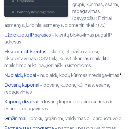
grupių kūrimas, esamų
redagavimas
(pavyzdžiui: Fiziniai
asmenys, juridiniai asmenys, didmenininkai ir t.t.)
Užblokuotų IP sąrašas
– klientų blokavimas pagal IP
adresus
Eksportuoti klientus
– klientų el. pašto adresų
eksportavimas į CSV failą, kuris tinkamas mailerlite,
mailchimp ar kt. naujienlaiškių sistemoms.
Nuolaidų kodai
– nuolaidų kodų kūrimas ir redagavimas
*
Dovanų kuponai
– dovanų kuponų kūrimas, esamų
redagavimas
Kuponų
dizainai
– dovanų kupono dizaino kūrimas ir
esamo redagavimas
Grąžinimai
– prekių grąžinimų valdymas el. parduotuvėje
Partnerystės programa
– partnerių paskyrų valdymas.