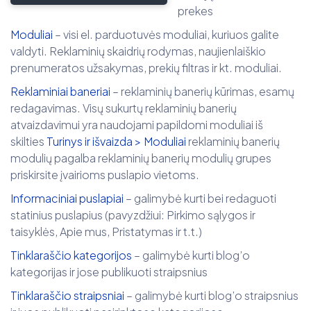
prekes
Moduliai
– visi el. parduotuvės moduliai, kuriuos galite
valdyti. Reklaminių skaidrių rodymas, naujienlaiškio
prenumeratos užsakymas, prekių filtras ir kt. moduliai.
Reklaminiai baneriai
– reklaminių banerių kūrimas, esamų
redagavimas. Visų sukurtų reklaminių banerių
atvaizdavimui yra naudojami papildomi moduliai iš
skilties
Turinys ir išvaizda > Moduliai
reklaminių banerių
modulių pagalba reklaminių banerių modulių grupes
priskirsite įvairioms puslapio vietoms.
Informaciniai puslapiai
– galimybė kurti bei redaguoti
statinius puslapius (pavyzdžiui: Pirkimo sąlygos ir
taisyklės, Apie mus, Pristatymas ir t.t.)
Tinklaraščio kategorijos
– galimybė kurti blog’o
kategorijas ir jose publikuoti straipsnius
Tinklaraščio straipsniai
– galimybė kurti blog’o straipsnius