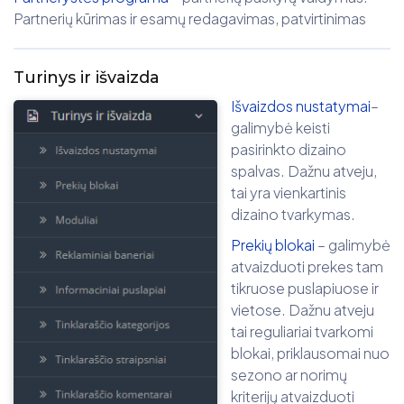
Partnerių kūrimas ir esamų redagavimas, patvirtinimas
Turinys ir išvaizda
Išvaizdos nustatymai
–
galimybė keisti
pasirinkto dizaino
spalvas. Dažnu atveju,
tai yra vienkartinis
dizaino tvarkymas.
Prekių blokai
– galimybė
atvaizduoti prekes tam
tikruose puslapiuose ir
vietose. Dažnu atveju
tai reguliariai tvarkomi
blokai, priklausomai nuo
sezono ar norimų
kriterijų atvaizduoti