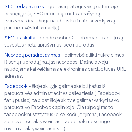
SEO redagavimas
– greitas ir patogus visų sistemoje
esančių įrašų SEO nuorodų, meta aprašymų
tvarkymas (naudinga naudotis kai turite suvedę visą
parduotuvės informaciją)
SEO ataskaita
– bendro pobūdžio informacija apie jūsų
suvestus meta aprašymus, seo nuorodas
Nuorodų peradresavimas
– galimybė atlikti nukreipimus
iš senų nuorodų į naujas nuorodas. Dažnu atveju
naudojama kai keičiamas elektroninės parduotuvės URL
adresas.
Facebook
– šioje skiltyje galima skelbti įrašus iš
parduotuvės administracinės dalies tiesiai į Facebook
fanų puslapį, taip pat šioje skiltyje galima tvarkyti savo
parduotuvę Facebook aplinkoje. Čia taipogi rasite
facebook nustatymus (pixel kodų įdėjimas, Facebook
sienos bloko aktyvavimas, Facebook messenger
mygtuko aktyvavimas ir k.t.).