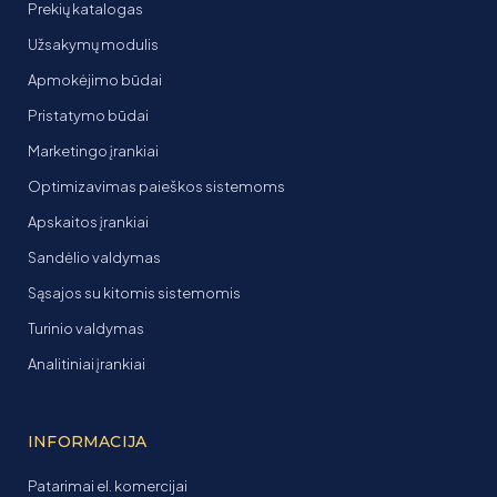
Prekių katalogas
Užsakymų modulis
Apmokėjimo būdai
Pristatymo būdai
Marketingo įrankiai
Optimizavimas paieškos sistemoms
Apskaitos įrankiai
Sandėlio valdymas
Sąsajos su kitomis sistemomis
Turinio valdymas
Analitiniai įrankiai
INFORMACIJA
Patarimai el. komercijai