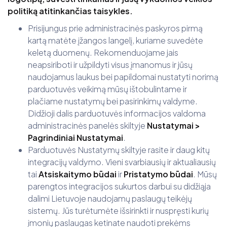
politiką atitinkančias taisykles.
Prisijungus prie administracinės paskyros pirmą
kartą matėte įžangos langelį, kuriame suvedėte
keletą duomenų. Rekomenduojame jais
neapsiriboti ir užpildyti visus įmanomus ir jūsų
naudojamus laukus bei papildomai nustatyti norimą
parduotuvės veikimą mūsų ištobulintame ir
plačiame nustatymų bei pasirinkimų valdyme.
Didžioji dalis parduotuvės informacijos valdoma
administracinės panelės skiltyje
Nustatymai >
Pagrindiniai Nustatymai
.
Parduotuvės Nustatymų skiltyje rasite ir daug kitų
integracijų valdymo. Vieni svarbiausių ir aktualiausių
tai
Atsiskaitymo būdai
ir
Pristatymo būdai
. Mūsų
parengtos integracijos sukurtos darbui su didžiąja
dalimi Lietuvoje naudojamų paslaugų teikėjų
sistemų. Jūs turėtumėte išsirinkti ir nuspręsti kurių
įmonių paslaugas ketinate naudoti prekėms