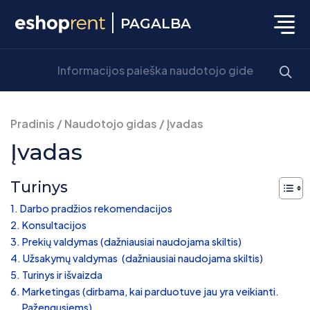
PAGALBA
Pradinis
/
Naudotojo gidas
/
Įvadas
Įvadas
Turinys
Darbo pradžios rekomendacijos
Konsultacijos
Prekių valdymas (dažniausiai naudojama skiltis)
Užsakymų valdymas (dažniausiai naudojama skiltis)
Turinys ir išvaizda
Marketingas (dirbama, kai parduotuve jau yra veikianti.
Pažengusiems)