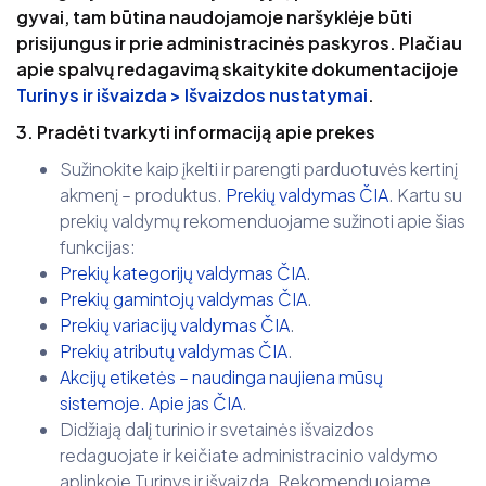
gyvai, tam būtina naudojamoje naršyklėje būti
prisijungus ir prie administracinės paskyros. Plačiau
apie spalvų redagavimą skaitykite dokumentacijoje
Turinys ir išvaizda > Išvaizdos nustatymai
.
3. Pradėti tvarkyti informaciją apie prekes
Sužinokite kaip įkelti ir parengti parduotuvės kertinį
akmenį – produktus.
Prekių valdymas ČIA
. Kartu su
prekių valdymų rekomenduojame sužinoti apie šias
funkcijas:
Prekių kategorijų valdymas ČIA
.
Prekių gamintojų valdymas ČIA
.
Prekių variacijų valdymas ČIA
.
Prekių atributų valdymas ČIA
.
Akcijų etiketės – naudinga naujiena mūsų
sistemoje. Apie jas ČIA
.
Didžiają dalį turinio ir svetainės išvaizdos
redaguojate ir keičiate administracinio valdymo
aplinkoje Turinys ir išvaizda. Rekomenduojame