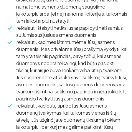
numatomu asmens duomenų saugojimo
laikotarpiu arba, jei neįmanoma, kriterijais, taikomais
tam laikotarpiui nustatyti;
reikalauti ištaisyti netikslius ar papildyti neišsamius
su Jumis susijusius asmens duomenis;
reikalauti, kad mes ištrintumėme Jūsų asmens
duomenis. Mes privalome Jūsų prašymą vykdyti, kai
tam yra teisinis pagrindas, pavyzdžiui, kai asmens
duomenys nebėra reikalingi, kad būtų pasiekti
tikslai, kuriais jie buvo renkami arba kitaip tvarkomi;
Jūs nusprendėte atšaukti savo sutikimą tvarkyti Jūsų
asmens duomenis, kai Jūsų asmens duomenys yra
tvarkomi išimtinai sutikimo pagrindu ir nėra jokio kito
pagrindo tvarkyti Jūsų asmens duomenis.
reikalauti, kad būtų apribotas Jūsų asmens
duomenų tvarkymas, kai taikomas vienas iš šių
atvejų: Jūs užginčijate duomenų tikslumą tokiam
laikotarpiui, per kurį mes galime patikrinti Jūsų