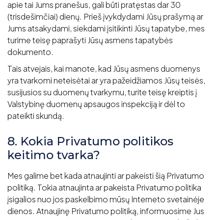
apie tai Jums pranešus, gali būti pratęstas dar 30
(trisdešimčiai) dienų. Prieš įvykdydami Jūsų prašymą ar
Jums atsakydami, siekdami įsitikinti Jūsų tapatybe, mes
turime teisę paprašyti Jūsų asmens tapatybės
dokumento.
Tais atvejais, kai manote, kad Jūsų asmens duomenys
yra tvarkomi neteisėtai ar yra pažeidžiamos Jūsų teisės,
susijusios su duomenų tvarkymu, turite teisę kreiptis į
Valstybinę duomenų apsaugos inspekciją ir dėl to
pateikti skundą.
8. Kokia Privatumo politikos
keitimo tvarka?
Mes galime bet kada atnaujinti ar pakeisti šią Privatumo
politiką. Tokia atnaujinta ar pakeista Privatumo politika
įsigalios nuo jos paskelbimo mūsų Interneto svetainėje
dienos. Atnaujinę Privatumo politiką, informuosime Jus