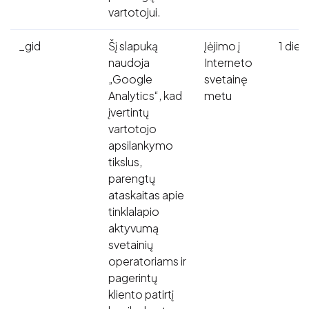
vartotojui.
_gid
Šį slapuką
Įėjimo į
1 dien
naudoja
Interneto
„Google
svetainę
Analytics“, kad
metu
įvertintų
vartotojo
apsilankymo
tikslus,
parengtų
ataskaitas apie
tinklalapio
aktyvumą
svetainių
operatoriams ir
pagerintų
kliento patirtį