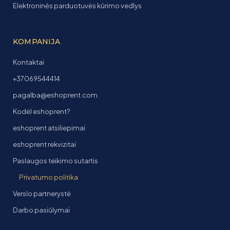
Elektroninės parduotuvės kūrimo vedlys
KOMPANIJA
Kontaktai
+37069544414
pagalba@eshoprent.com
Kodėl eshoprent?
eshoprent atsiliepimai
eshoprent rekvizitai
Paslaugos teikimo sutartis
Privatumo politika
Verslo partnerystė
Darbo pasiūlymai