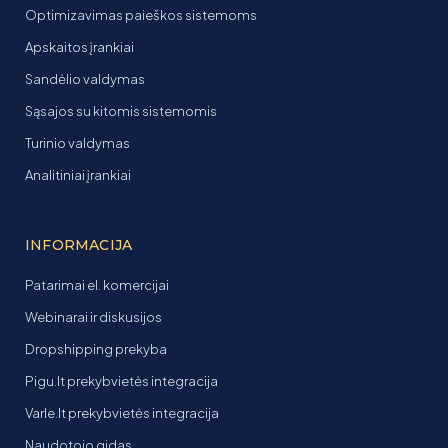
Optimizavimas paieškos sistemoms
Apskaitos įrankiai
Sandėlio valdymas
Sąsajos su kitomis sistemomis
Turinio valdymas
Analitiniai įrankiai
INFORMACIJA
Patarimai el. komercijai
Webinarai ir diskusijos
Dropshipping prekyba
Pigu.lt prekybvietės integracija
Varle.lt prekybvietės integracija
Naudotojo gidas