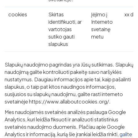
cookies
Skirtas
Įėjimo į
xx di
identifikuoti, ar
Interneto
vartotojas
svetainę
sutiko gauti
metu
slapukus
Slapukų naudojimo pagrindas yra Jūsų sutikimas. Slapukų
naudojimą galite kontroliuoti pakeitę savo naršyklės
nustatymus. Daugiau informacijos apie tai, kaip pašalinti
slapukus, o taip pat kitos naudingos informacijos,
susijusios su slapukų naudojimu, galite rasti interneto
svetainėje https://www.allaboutcookies.org/.
Mes naudojamės svetainės analizės paslauga Google
Analytics, kuri leidžia fiksuoti ir analizuoti statistinius
svetainės naudojimo duomenis. Plačiau apie Google
Analytics ir informaciją, kurią šie įrankiai leidžia rinkti,
galite