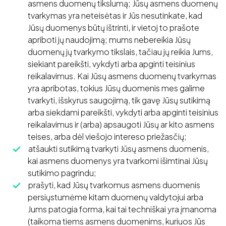
asmens duomenų tikslumą; Jūsų asmens duomenų
tvarkymas yra neteisėtas ir Jūs nesutinkate, kad
Jūsų duomenys būtų ištrinti, ir vietoj to prašote
apriboti jų naudojimą; mums nebereikia Jūsų
duomenų jų tvarkymo tikslais, tačiau jų reikia Jums,
siekiant pareikšti, vykdyti arba apginti teisinius
reikalavimus. Kai Jūsų asmens duomenų tvarkymas
yra apribotas, tokius Jūsų duomenis mes galime
tvarkyti, išskyrus saugojimą, tik gavę Jūsų sutikimą
arba siekdami pareikšti, vykdyti arba apginti teisinius
reikalavimus ir (arba) apsaugoti Jūsų ar kito asmens
teises, arba dėl viešojo intereso priežasčių;
atšaukti sutikimą tvarkyti Jūsų asmens duomenis,
kai asmens duomenys yra tvarkomi išimtinai Jūsų
sutikimo pagrindu;
prašyti, kad Jūsų tvarkomus asmens duomenis
persiųstumėme kitam duomenų valdytojui arba
Jums patogia forma, kai tai techniškai yra įmanoma
(taikoma tiems asmens duomenims, kuriuos Jūs