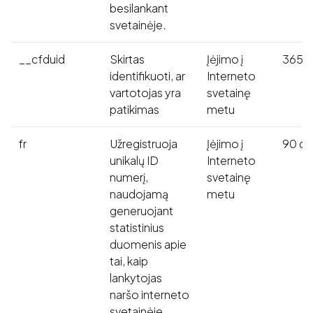
besilankant
svetainėje.
__cfduid
Skirtas
Įėjimo į
365 d
identifikuoti, ar
Interneto
vartotojas yra
svetainę
patikimas
metu
fr
Užregistruoja
Įėjimo į
90 di
unikalų ID
Interneto
numerį,
svetainę
naudojamą
metu
generuojant
statistinius
duomenis apie
tai, kaip
lankytojas
naršo interneto
svetainėje.