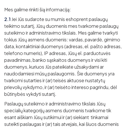
Mes galime rinkti šią informaciją:
2.1
Jei Jūs sudarote su mumis eshoprent paslaugų
teikimo sutartį, Jūsų duomenis mes tvarkome paslaugų
suteikimo ir administravimo tikslais. Mes galime tvarkyti
tokius Jūsų asmens duomenis: vardas, pavardė, gimimo
data, kontaktiniai duomenys (adresas, el. pašto adresas,
telefono numeris), IP adresas, Jūsų el. parduotuvės
pavadinimas, banko sąskaitos duomenys ir visi kiti
duomenys, kuriuos Jūs pateikiate užsakydami ar
naudodamiesi mūsų paslaugomis. Šie duomenys yra
tvarkomi sutarties ir (ar) teisės aktuose nustatytų
prievolių vykdymo, ir (ar) teisėto intereso pagrindu, dėl
būtinybės vykdyti sutartį.
Paslaugų suteikimo ir administravimo tikslais Jūsų
specialių kategorijų asmens duomenis tvarkome tik
esant aiškiam Jūsų sutikimui ir (ar) siekiant tinkamai
suteikti paslaugas ir (ar) tais atvejais, kai šiuos duomenis