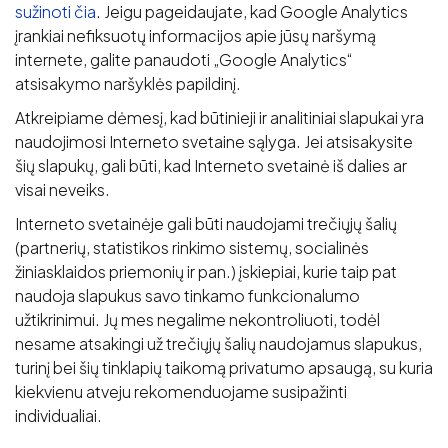
sužinoti čia
. Jeigu pageidaujate, kad Google Analytics
įrankiai nefiksuotų informacijos apie jūsų naršymą
internete, galite panaudoti „Google Analytics“
atsisakymo naršyklės papildinį.
Atkreipiame dėmesį, kad būtinieji ir analitiniai slapukai yra
naudojimosi Interneto svetaine sąlyga. Jei atsisakysite
šių slapukų, gali būti, kad Interneto svetainė iš dalies ar
visai neveiks.
Interneto svetainėje gali būti naudojami trečiųjų šalių
(partnerių, statistikos rinkimo sistemų, socialinės
žiniasklaidos priemonių ir pan.) įskiepiai, kurie taip pat
naudoja slapukus savo tinkamo funkcionalumo
užtikrinimui. Jų mes negalime nekontroliuoti, todėl
nesame atsakingi už trečiųjų šalių naudojamus slapukus,
turinį bei šių tinklapių taikomą privatumo apsaugą, su kuria
kiekvienu atveju rekomenduojame susipažinti
individualiai.