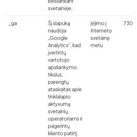
besilankant
svetainėje.
_ga
Šį slapuką
Įėjimo į
730 d
naudoja
Interneto
„Google
svetainę
Analytics“, kad
metu
įvertintų
vartotojo
apsilankymo
tikslus,
parengtų
ataskaitas apie
tinklalapio
aktyvumą
svetainių
operatoriams ir
pagerintų
kliento patirtį