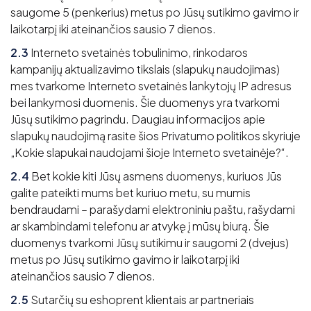
saugome 5 (penkerius) metus po Jūsų sutikimo gavimo ir
laikotarpį iki ateinančios sausio 7 dienos.
2.3
Interneto svetainės tobulinimo, rinkodaros
kampanijų aktualizavimo tikslais (slapukų naudojimas)
mes tvarkome Interneto svetainės lankytojų IP adresus
bei lankymosi duomenis. Šie duomenys yra tvarkomi
Jūsų sutikimo pagrindu. Daugiau informacijos apie
slapukų naudojimą rasite šios Privatumo politikos skyriuje
„Kokie slapukai naudojami šioje Interneto svetainėje?“.
2.4
Bet kokie kiti Jūsų asmens duomenys, kuriuos Jūs
galite pateikti mums bet kuriuo metu, su mumis
bendraudami – parašydami elektroniniu paštu, rašydami
ar skambindami telefonu ar atvykę į mūsų biurą. Šie
duomenys tvarkomi Jūsų sutikimu ir saugomi 2 (dvejus)
metus po Jūsų sutikimo gavimo ir laikotarpį iki
ateinančios sausio 7 dienos.
2.5
Sutarčių su eshoprent klientais ar partneriais