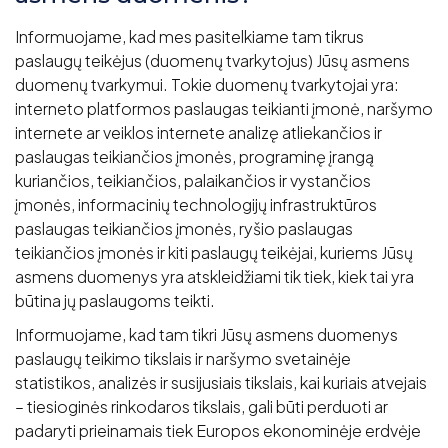
Informuojame, kad mes pasitelkiame tam tikrus
paslaugų teikėjus (duomenų tvarkytojus) Jūsų asmens
duomenų tvarkymui. Tokie duomenų tvarkytojai yra:
interneto platformos paslaugas teikianti įmonė, naršymo
internete ar veiklos internete analizę atliekančios ir
paslaugas teikiančios įmonės, programinę įrangą
kuriančios, teikiančios, palaikančios ir vystančios
įmonės, informacinių technologijų infrastruktūros
paslaugas teikiančios įmonės, ryšio paslaugas
teikiančios įmonės ir kiti paslaugų teikėjai, kuriems Jūsų
asmens duomenys yra atskleidžiami tik tiek, kiek tai yra
būtina jų paslaugoms teikti.
Informuojame, kad tam tikri Jūsų asmens duomenys
paslaugų teikimo tikslais ir naršymo svetainėje
statistikos, analizės ir susijusiais tikslais, kai kuriais atvejais
– tiesioginės rinkodaros tikslais, gali būti perduoti ar
padaryti prieinamais tiek Europos ekonominėje erdvėje