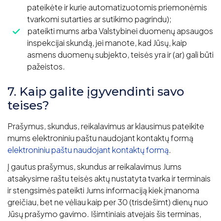
pateikėte ir kurie automatizuotomis priemonėmis
tvarkomi sutarties ar sutikimo pagrindu);
pateikti mums arba Valstybinei duomenų apsaugos
inspekcijai skundą, jei manote, kad Jūsų, kaip
asmens duomenų subjekto, teisės yra ir (ar) gali būti
pažeistos.
7. Kaip galite įgyvendinti savo
teises?
Prašymus, skundus, reikalavimus ar klausimus pateikite
mums elektroniniu paštu naudojant kontaktų formą
elektroniniu paštu naudojant kontaktų formą
.
Į gautus prašymus, skundus ar reikalavimus Jums
atsakysime raštu teisės aktų nustatyta tvarka ir terminais
ir stengsimės pateikti Jums informaciją kiek įmanoma
greičiau, bet ne vėliau kaip per 30 (trisdešimt) dienų nuo
Jūsų prašymo gavimo. Išimtiniais atvejais šis terminas,