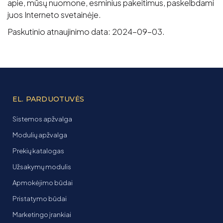
apie, mūsų nuomone, esminius pakeitimus, paskelbdami
juos Interneto svetainėje.
Paskutinio atnaujinimo data: 2024-09-03.
EL. PARDUOTUVĖS
Sistemos apžvalga
Modulių apžvalga
Prekių katalogas
Užsakymų modulis
Apmokėjimo būdai
Pristatymo būdai
Marketingo įrankiai