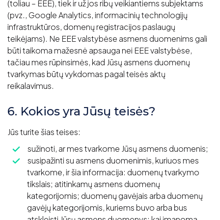
(toliau – EEE), tiek ir už jos ribų veikiantiems subjektams
(pvz., Google Analytics, informacinių technologijų
infrastruktūros, domenų registracijos paslaugų
teikėjams). Ne EEE valstybėse asmens duomenims gali
būti taikoma mažesnė apsauga nei EEE valstybėse,
tačiau mes rūpinsimės, kad Jūsų asmens duomenų
tvarkymas būtų vykdomas pagal teisės aktų
reikalavimus.
6. Kokios yra Jūsų teisės?
Jūs turite šias teises:
sužinoti, ar mes tvarkome Jūsų asmens duomenis;
susipažinti su asmens duomenimis, kuriuos mes
tvarkome, ir šia informacija: duomenų tvarkymo
tikslais; atitinkamų asmens duomenų
kategorijomis; duomenų gavėjais arba duomenų
gavėjų kategorijomis, kuriems buvo arba bus
atskleisti Jūsų asmens duomenys; kai įmanoma,