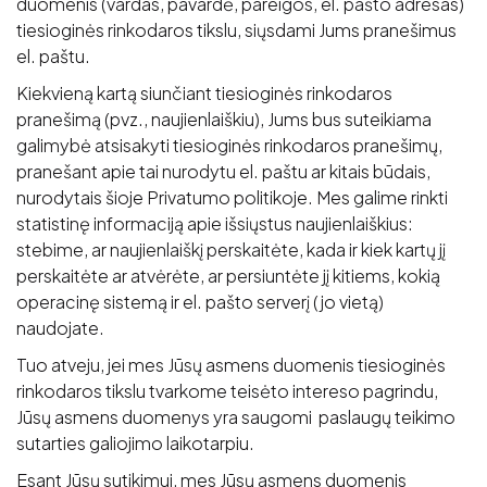
duomenis (vardas, pavardė, pareigos, el. pašto adresas)
tiesioginės rinkodaros tikslu, siųsdami Jums pranešimus
el. paštu.
Kiekvieną kartą siunčiant tiesioginės rinkodaros
pranešimą (pvz., naujienlaiškiu), Jums bus suteikiama
galimybė atsisakyti tiesioginės rinkodaros pranešimų,
pranešant apie tai nurodytu el. paštu ar kitais būdais,
nurodytais šioje Privatumo politikoje. Mes galime rinkti
statistinę informaciją apie išsiųstus naujienlaiškius:
stebime, ar naujienlaiškį perskaitėte, kada ir kiek kartų jį
perskaitėte ar atvėrėte, ar persiuntėte jį kitiems, kokią
operacinę sistemą ir el. pašto serverį (jo vietą)
naudojate.
Tuo atveju, jei mes Jūsų asmens duomenis tiesioginės
rinkodaros tikslu tvarkome teisėto intereso pagrindu,
Jūsų asmens duomenys yra saugomi paslaugų teikimo
sutarties galiojimo laikotarpiu.
Esant Jūsų sutikimui, mes Jūsų asmens duomenis