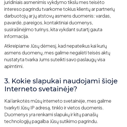
juridiniais asmenimis vykdymo tikslu mes teisėto
intereso pagrindu tvarkome tokius klientų ar partnerių
darbuotojų ar jų atstovų asmens duomenis: vardas,
pavardė, pareigos, kontaktiniai duomenys,
susirašinėjimo turinys, kita vykdant sutartį gauta
informacija.
Atkreipiame Jūsų dėmesį, kad nepateikus kai kurių
asmens duomenų, mes galime negalėti teisės aktų
nustatyta tvarka Jums suteikti savo paslaugų visa
apimtimi.
3. Kokie slapukai naudojami šioje
Interneto svetainėje?
Kai lankotės mūsų interneto svetainėje, mes galime
tvarkyti Jūsų IP adresą, tinklo ir vietos duomenis.
Duomenys yra renkami slapukų ir kitų panašių
technologijų pagalba Jūsų sutikimo pagrindu.