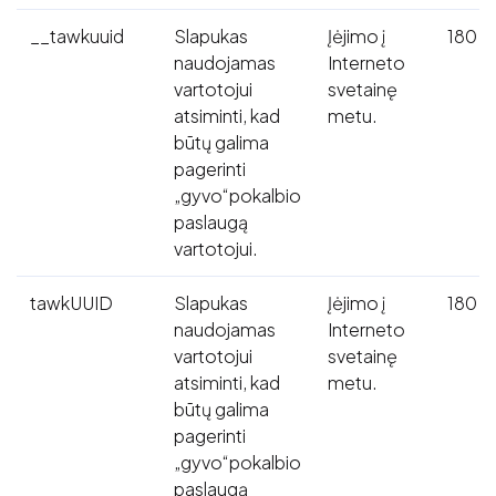
__tawkuuid
Slapukas
Įėjimo į
180 d
naudojamas
Interneto
vartotojui
svetainę
atsiminti, kad
metu.
būtų galima
pagerinti
„gyvo“pokalbio
paslaugą
vartotojui.
tawkUUID
Slapukas
Įėjimo į
180 d
naudojamas
Interneto
vartotojui
svetainę
atsiminti, kad
metu.
būtų galima
pagerinti
„gyvo“pokalbio
paslaugą