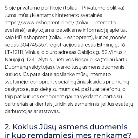
Šioje privatumo politikoje (toliau – Privatumo politika)
Jums, mūsų klientams ir interneto svetainės
https://www.eshoprent.com/ (toliau – Interneto
svetainė) lankytojams, pateikiame informaciją apie tai,
kaip MB eshoprent (toliau – eshoprent), kurios įmonės
kodas 304748357, registracijos adresas Eitminų g. 16,
LT-12111, Vilnius, o biuro adresas Gabijos g. 52,Vilnius ir
Naujoji g. 124., Alytus, Lietuvos Respublika (toliau kartu –
Duomenų valdytojas), tvarko Jūsų asmens duomenis,
kuriuos Jūs pateikiate apsilankę mūsų Interneto
svetainėje, eshoprent socialinių žiniasklaidos priemonių
paskyrose, susisiekę su mumis el. paštu ar telefonu, o
taip pat kuriuos eshoprent gauna vykdant sutartis su
partneriais ar klientais juridiniais asmenimis, jei Jūs esate jų
darbuotojas ar atstovas.
2. Kokius Jūsų asmens duomenis
ir kuo remdamiesi mes renkame?