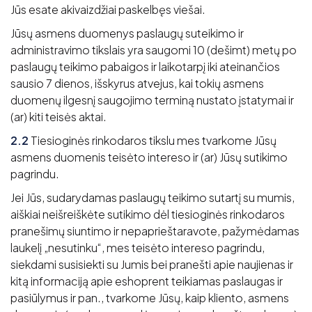
Jūs esate akivaizdžiai paskelbęs viešai.
Jūsų asmens duomenys paslaugų suteikimo ir
administravimo tikslais yra saugomi 10 (dešimt) metų po
paslaugų teikimo pabaigos ir laikotarpį iki ateinančios
sausio 7 dienos, išskyrus atvejus, kai tokių asmens
duomenų ilgesnį saugojimo terminą nustato įstatymai ir
(ar) kiti teisės aktai.
2.2
Tiesioginės rinkodaros tikslu mes tvarkome Jūsų
asmens duomenis teisėto intereso ir (ar) Jūsų sutikimo
pagrindu.
Jei Jūs, sudarydamas paslaugų teikimo sutartį su mumis,
aiškiai neišreiškėte sutikimo dėl tiesioginės rinkodaros
pranešimų siuntimo ir nepaprieštaravote, pažymėdamas
laukelį „nesutinku“, mes teisėto intereso pagrindu,
siekdami susisiekti su Jumis bei pranešti apie naujienas ir
kitą informaciją apie eshoprent teikiamas paslaugas ir
pasiūlymus ir pan., tvarkome Jūsų, kaip kliento, asmens