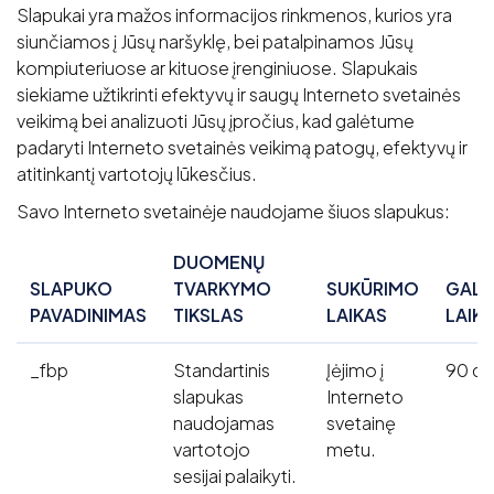
Slapukai yra mažos informacijos rinkmenos, kurios yra
siunčiamos į Jūsų naršyklę, bei patalpinamos Jūsų
kompiuteriuose ar kituose įrenginiuose. Slapukais
siekiame užtikrinti efektyvų ir saugų Interneto svetainės
veikimą bei analizuoti Jūsų įpročius, kad galėtume
padaryti Interneto svetainės veikimą patogų, efektyvų ir
atitinkantį vartotojų lūkesčius.
Savo Interneto svetainėje naudojame šiuos slapukus:
DUOMENŲ
SLAPUKO
TVARKYMO
SUKŪRIMO
GALI
PAVADINIMAS
TIKSLAS
LAIKAS
LAIK
_fbp
Standartinis
Įėjimo į
90 di
slapukas
Interneto
naudojamas
svetainę
vartotojo
metu.
sesijai palaikyti.