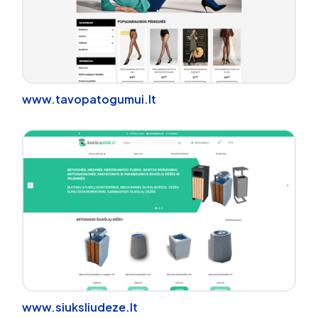
www.tavopatogumui.lt
www.siuksliudeze.lt