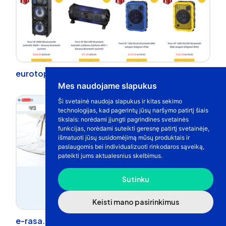
eurotop.lt
Mes naudojame slapukus
Ši svetainė naudoja slapukus ir kitas sekimo
technologijas, kad pagerintų jūsų naršymo patirtį šiais
tikslais:
norėdami įjungti pagrindines svetainės
funkcijas
,
norėdami suteikti geresnę patirtį svetainėje
,
išmatuoti jūsų susidomėjimą mūsų produktais ir
paslaugomis bei individualizuoti rinkodaros sąveiką
,
pateikti jums aktualesnius skelbimus
.
Sutinku
Keisti mano pasirinkimus
e-rasa.lt