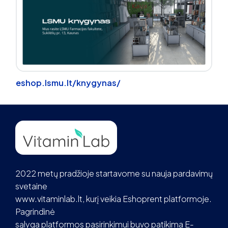
eshop.lsmu.lt/knygynas/
2022 metų pradžioje startavome su nauja pardavimų
svetaine
www.vitaminlab.lt, kurį veikia Eshoprent platformoje.
Pagrindinė
sąlyga platformos pasirinkimui buvo patikima E-