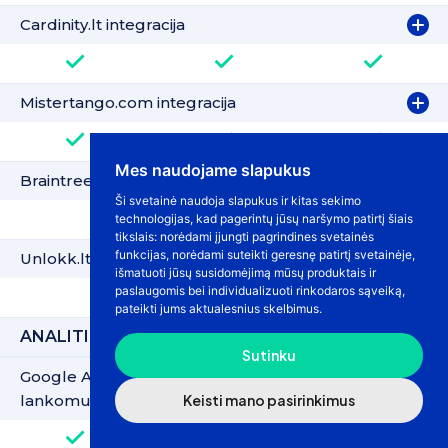
Cardinity.lt integracija
Mistertango.com integracija
Mes naudojame slapukus
Braintreepayments.com integracija
Ši svetainė naudoja slapukus ir kitas sekimo
technologijas, kad pagerintų jūsų naršymo patirtį šiais
tikslais:
norėdami įjungti pagrindines svetainės
funkcijas
,
norėdami suteikti geresnę patirtį svetainėje
,
Unlokk.lt
išmatuoti jūsų susidomėjimą mūsų produktais ir
paslaugomis bei individualizuoti rinkodaros sąveiką
,
pateikti jums aktualesnius skelbimus
.
ANALITINIAI ĮRANKIAI
Sutinku
Google Analytics išsamiausia ir detaliausia
lankomumo analizė
Keisti mano pasirinkimus