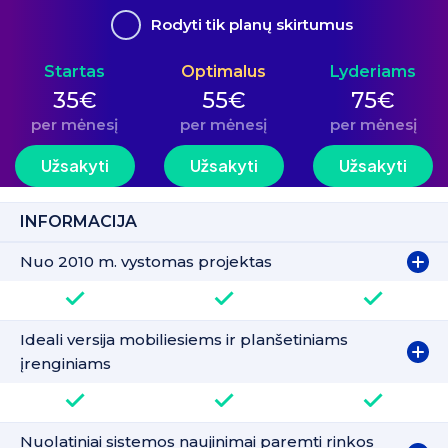
Rodyti tik planų skirtumus
Startas
Optimalus
Lyderiams
35€
55€
75€
per mėnesį
per mėnesį
per mėnesį
Užsakyti
Užsakyti
Užsakyti
INFORMACIJA
Nuo 2010 m. vystomas projektas
Ideali versija mobiliesiems ir planšetiniams
įrenginiams
Nuolatiniai sistemos naujinimai paremti rinkos