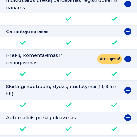
Individualus prekių pardavimas registruotiems
nariams
Gamintojų sąrašas
Prekių komentavimas ir
Atnaujinta!
reitingavimas
Skirtingi nuotraukų dydžių nustatymai (1:1, 3:4 ir
t.t.)
Automatinis prekių rikiavimas