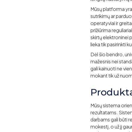
Mūsų platforma yra u
sutrikimų ar parduo
operatyviai ir grei
prižiūrima reguliari
skirtų elektroninei
lieka tik pasirinkti k
Dėl šio bendro, uni
mažesnis nei standa
gali kainuoti ne vie
mokant tik už nuoma 
Produkta
Mūsų sistema orient
rezultatams. Siste
darbams gali būti 
mokestį, o už jį gau