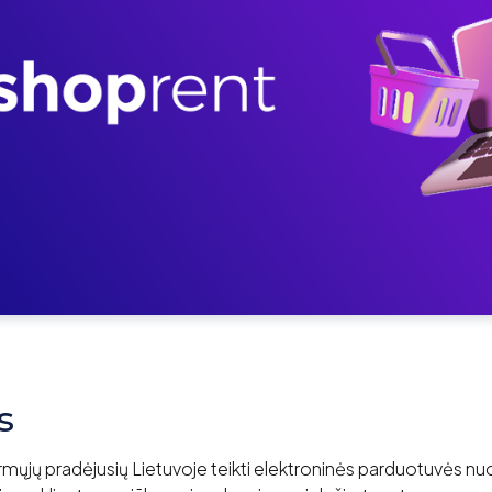
s
rmųjų pradėjusių Lietuvoje teikti elektroninės parduotuvės 