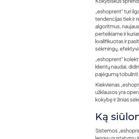
Kokybiškus sprendi
„eshoprent“ turi il
tendencijas tiek ir
algoritmus, naujausi
perteikiame ir kuri
kvalifikuotas ir pas
sėkmingų, efektyvia
„eshoprent“ kolekt
klientų naudai, did
pajėgumą tobulinti 
Kiekvienas „eshopre
užklausos yra opera
kokybę ir žinias s
Ką siūl
Sistemos „eshoprent
lengvų nustatymų i