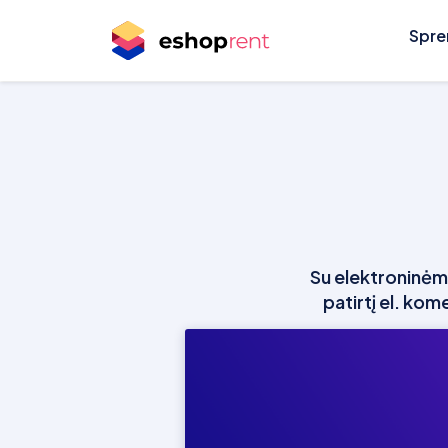
Spre
Su elektroninėm
patirtį el. kom