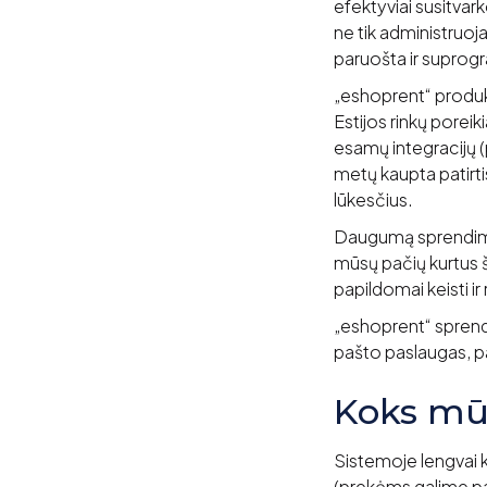
efektyviai susitvark
ne tik administruoja
paruošta ir suprog
„eshoprent“ produkt
Estijos rinkų poreik
esamų integracijų (
metų kaupta patirtis
lūkesčius.
Daugumą sprendimų 
mūsų pačių kurtus ši
papildomai keisti ir
„eshoprent“ sprendi
pašto paslaugas, pa
Koks mū
Sistemoje lengvai k
(prekėms galime pasi