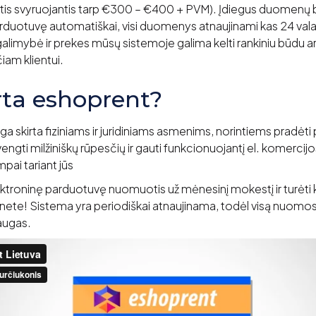
stis svyruojantis tarp €300 – €400 + PVM). Įdiegus duomenų 
 parduotuvę automatiškai, visi duomenys atnaujinami kas 24 v
alimybė ir prekes mūsų sistemoje galima kelti rankiniu būdu a
am klientui.
rta eshoprent?
a skirta fiziniams ir juridiniams asmenims, norintiems pradėti
vengti milžiniškų rūpesčių ir gauti funkcionuojantį el. komerci
mpai tariant jūs
ektroninę parduotuvę nuomuotis už mėnesinį mokestį ir turėt
ernete! Sistema yra periodiškai atnaujinama, todėl visą nuomos
augas.