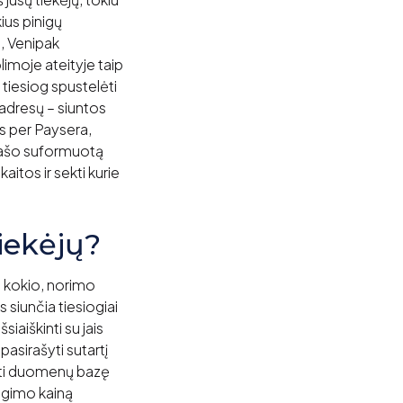
ius pinigų
, Venipak
limoje ateityje taip
tiesiog spustelėti
 adresų – siuntos
as per Paysera,
sirašo suformuotą
itos ir sekti kurie
iekėjų?
t kokio, norimo
 siunčia tiesiogiai
siaiškinti su jais
pasirašyti sutartį
gauti duomenų bazę
iegimo kainą