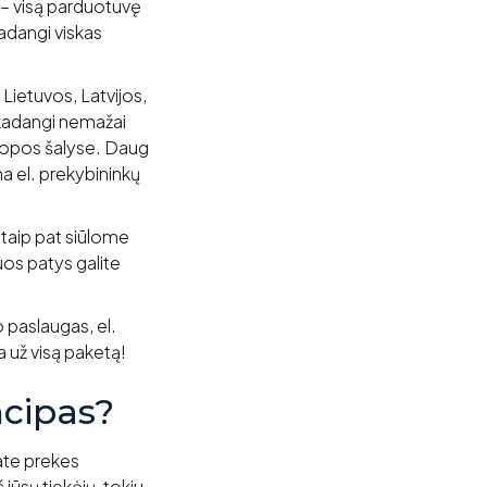
s – visą parduotuvę
kadangi viskas
Lietuvos, Latvijos,
, kadangi nemažai
Europos šalyse. Daug
na el. prekybininkų
taip pat siūlome
uos patys galite
 paslaugas, el.
a už visą paketą!
cipas?
iate prekes
 jūsų tiekėjų, tokiu