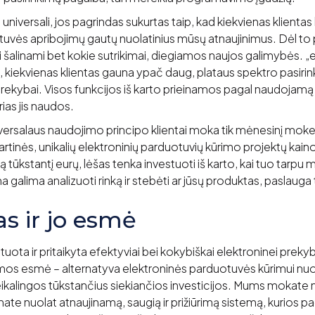
niversali, jos pagrindas sukurtas taip, kad kiekvienas klientas 
tuvės apribojimų gautų nuolatinius mūsų atnaujinimus. Dėl to
tai šalinami bet kokie sutrikimai, diegiamos naujos galimybės.
ai, kiekvienas klientas gauna ypač daug, plataus spektro pasirin
 prekybai. Visos funkcijos iš karto prieinamos pagal naudojamą p
urias jis naudos.
versalaus naudojimo principo klientai moka tik mėnesinį mokestį
rtinės, unikalių elektroninių parduotuvių kūrimo projektų kaino
ną tūkstantį eurų, lėšas tenka investuoti iš karto, kai tuo tarpu
galima analizuoti rinką ir stebėti ar jūsų produktas, paslauga 
s ir jo esmė
uota ir pritaikyta efektyviai bei kokybiškai elektroninei prek
mos esmė – alternatyva elektroninės parduotuvės kūrimui nuo 
reikalingos tūkstančius siekiančios investicijos. Mums mokat
nate nuolat atnaujinamą, saugią ir prižiūrimą sistemą, kurios p