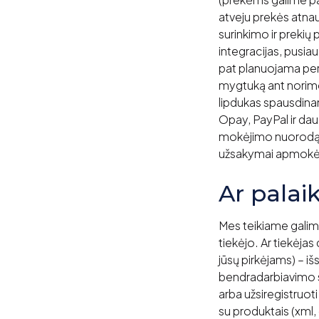
atveju prekės atnau
surinkimo ir preki
integracijas, pusiau
pat planuojama perr
mygtuką ant norimo i
lipdukas spausdinam
Opay, PayPal ir daug
mokėjimo nuorodą, o 
užsakymai apmokėti
Ar palai
Mes teikiame galimy
tiekėjo. Ar tiekėjas
jūsų pirkėjams) – išsi
bendradarbiavimo sąl
arba užsiregistruot
su produktais (xml,