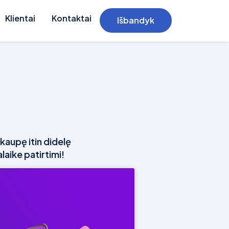
Klientai
Kontaktai
Išbandyk
aupę itin didelę
laike patirtimi!