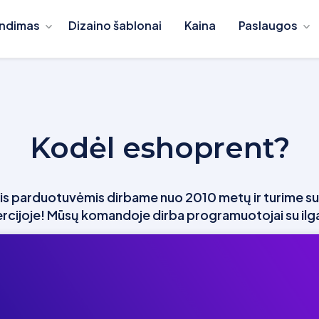
ndimas
Dizaino šablonai
Kaina
Paslaugos
Kodėl eshoprent?
is parduotuvėmis dirbame nuo 2010 metų ir turime suk
ercijoje! Mūsų komandoje dirba programuotojai su ilga