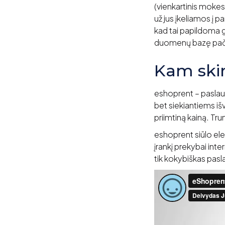
(vienkartinis moke
už jus įkeliamos į
kad tai papildoma g
duomenų bazę pači
Kam ski
eshoprent – paslaug
bet siekiantiems iš
priimtiną kainą. Tru
eshoprent siūlo el
įrankį prekybai int
tik kokybiškas pasl