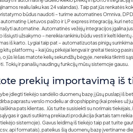
jinamos realiu laiku kas 24 valandas). Taip pat jūs renkatės kok
ų pristatymo būdus naudoti – turime automatines Omniva, DPD
 automatinę Lietuvos pašto ir LP express integraciją, kuri neto
ašyti automatine. Automatinės vežėjų integracijos įgalina jus 
šsiųsti užsakymo – nereikia rankiniu būdu vesti ir kelti klientų
as iš karto. Lygiai taip pat – automatizuotas pinigų surinkim
 kitų platformų – kai jūsų pirkėjai lengvai ir greitai tiesiog pa
jūs lėšas matote kelių sekundžių bėgyje, nereikia tikrinti sąska
. Tokių ir panašių naudingų funkcijų mūsų sistemoje gausu.
kote prekių importavimą iš t
be įdiegti tiekėjo sandėlio duomenų bazę į jūsų puslapį iš be
 dirba paprastu verslo modeliu ar dropshipping (kai prekes už jus
aiškina pats klientas. Jūs turite susisiekti su norimais tiekėjais, iš
ygas ir gauti sutikimą prekiauti produkcija (kartais tam reikia 
i tiekėjo sistemoje). Gavus leidimą iš tiekėjo taip pat turite 
 csv, api formatais), pateikus šią duomenų bazę įvertiname d