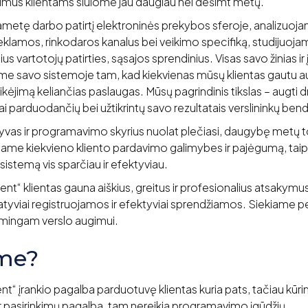
mus klientams siūlome jau daugiau nei dešimt metų.
gametę darbo patirtį elektroninės prekybos sferoje, analizuoj
 reklamos, rinkodaros kanalus bei veikimo specifiką, studijuoja
us vartotojų patirties, sąsajos sprendinius. Visas savo žinias ir
ame savo sistemoje tam, kad kiekvienas mūsų klientas gautu au
itikėjimą keliančias paslaugas. Mūsų pagrindinis tikslas – augti dr
i parduodančių bei užtikrintų savo rezultatais verslininkų b
yvas ir programavimo skyrius nuolat plečiasi, daugybę metų
iname kiekvieno kliento pardavimo galimybes ir pajėgumą, taip
sistemą vis sparčiau ir efektyviau.
nt“ klientas gauna aiškius, greitus ir profesionalius atsakymu
tyviai registruojamos ir efektyviai sprendžiamos. Siekiame pe
ėkmingam verslo augimui.
ome?
“ įrankio pagalba parduotuvę klientas kuria pats, tačiau kūr
r pasirinkimų pagalba, tam nereikia programavimo įgūdžių.