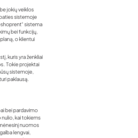
be jokių veiklos
 paties sistemoje
 „eshoprent“ sistema
kimų bei funkcijų,
laną, o klientui
, kuris yra ženkliai
s. Tokie projektai
 mūsų sistemoje,
turi paklausą.
ybai bei pardavimo
nulio, kai tokiems
e mėnesinį nuomos
agalba lengvai,