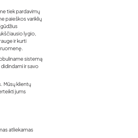
ame tiek pardavimų
me paieškos variklių
 įgūdžius
kščiausio lygio,
auge ir kurti
endruomenę.
 tobuliname sistemą
 didindami ir savo
s. Mūsų klientų
rteikti jums
imas atliekamas