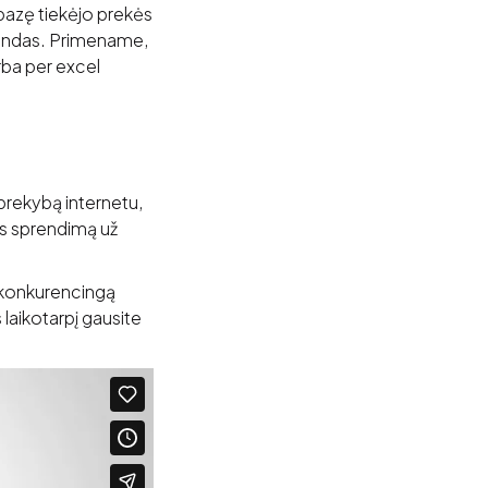
bazę tiekėjo prekės
alandas. Primename,
rba per excel
 prekybą internetu,
jos sprendimą už
i konkurencingą
 laikotarpį gausite