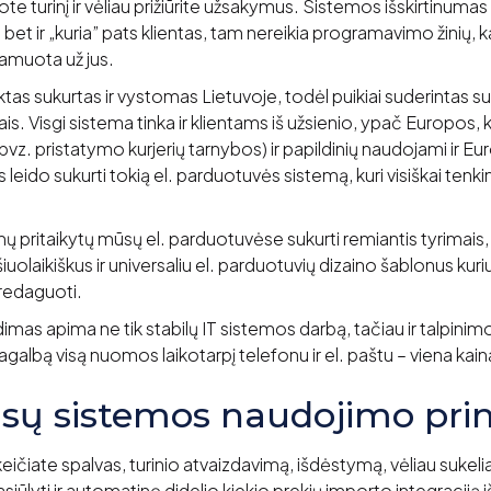
ote turinį ir vėliau prižiūrite užsakymus. Sistemos išskirtinuma
 bet ir „kuria” pats klientas, tam nereikia programavimo žinių, 
ramuota už jus.
as sukurtas ir vystomas Lietuvoje, todėl puikiai suderintas su 
iais. Visgi sistema tinka ir klientams iš užsienio, ypač Europos
pvz. pristatymo kurjerių tarnybos) ir papildinių naudojami ir 
 leido sukurti tokią el. parduotuvės sistemą, kuri visiškai tenki
pritaikytų mūsų el. parduotuvėse sukurti remiantis tyrimais, 
uolaikiškus ir universaliu el. parduotuvių dizaino šablonus kuri
 redaguoti.
mas apima ne tik stabilų IT sistemos darbą, tačiau ir talpinimo
galbą visą nuomos laikotarpį telefonu ir el. paštu – viena kain
sų sistemos naudojimo prin
eičiate spalvas, turinio atvaizdavimą, išdėstymą, vėliau sukel
ūlyti ir automatinę didelio kiekio prekių importo integraciją iš