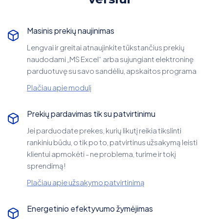
Masinis prekių naujinimas
Lengvai ir greitai atnaujinkite tūkstančius prekių
naudodami „MS Excel“ arba sujungiant elektroninę
parduotuvę su savo sandėliu, apskaitos programa
Plačiau apie modulį
Prekių pardavimas tik su patvirtinimu
Jei parduodate prekes, kurių likutį reikia tikslinti
rankiniu būdu, o tik po to, patvirtinus užsakymą leisti
klientui apmokėti - ne problema, turime ir tokį
sprendimą!
Plačiau apie užsakymo patvirtinimą
Energetinio efektyvumo žymėjimas