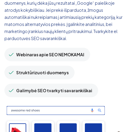
duomenys, kurių dėka jūsų rezultatai „Google“ paieškoje
atrodys kokybiškiau. Jei prekė išparduota, žmogus
automatiškai nukreipiamas į artimiausią prekių kategoriją, kur
matomos alternatyvios prekės. Įgalinkite analitinius, bei
marketingo įrankius naujų klientų pritraukimui. Tvarkykite el.
parduotuvės SEO savarankiškai.
Webinaras apie SEO NEMOKAMAI
Struktūrizuoti duomenys
Galimybė SEO tvarkyti savarankiškai