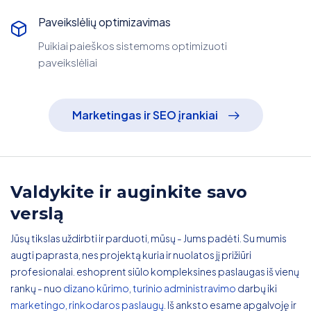
Paveikslėlių optimizavimas
Puikiai paieškos sistemoms optimizuoti
paveikslėliai
Marketingas ir SEO įrankiai
Valdykite ir auginkite savo
verslą
Jūsų tikslas uždirbti ir parduoti, mūsų - Jums padėti. Su mumis
augti paprasta, nes projektą kuria ir nuolatos jį prižiūri
profesionalai. eshoprent siūlo kompleksines paslaugas iš vienų
rankų - nuo
dizano kūrimo
,
turinio administravimo
darbų iki
marketingo, rinkodaros paslaugų
. Iš anksto esame apgalvoję ir