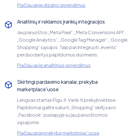
Plačiau apie dizaino sprendimus
Analitinių ir reklamos įrankių integracijos
Jau paruoštos „Meta Pixel“, „Meta Conversions API“,
„Google Analytics“, „Google Tag Manager“, „Google
Shopping“ sąsajos. Taip pat integruoti „events“
perduodantys papildomus duomenis.
Plačiau apie analitinius sprendimus
Skirtingi pardavimo kanalai, prekyba
marketplace'uose
Lengvas startas Pigu.lt, Varle.lt prekybvietėse.
Papildomai galite sukurti „Shopping“ skiltį savo
„Facebook“ puslapyje su jau paruoštomos
sąsajomis.
Plačiau apie prekybą marketplac'uose