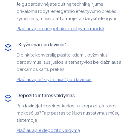
Jeigu pardavinėjate buitinę techniką ir jums
privaloma rodyti energetinio efektyvumo prekės
žymėjimus, mūsų platformoje tai darysite lengvai!
Plačiau apie energetinio efektyvmo modulį
„Kryžminiai pardavimai“
Didinkite konversiją pasitelkdami „kryžminius“
pardavimus: susijusios, alternatyvios bei dažniausai
perkamos kartu prekės.
Plačiau apie "kryžminius" pardavimus
Depozito ir taros valdymas
Pardavinėjate prekes, kurios turi depozitą ir taros
mokesčius? Taip pat rasite šiuos nustatymus mūsų
sistemoje.
Plačiau apie depozito valdymą