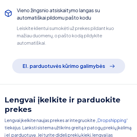
Vieno žingsnio atsiskaitymo langas su
automatiškai pildomu pašto kodu
Leiskite klientui sumokėti už prekes pildant kuo
mažiau duomenų, o pašto kodą pildykite
automatiškai.
El. parduotuvės kūrimo galimybės
Lengvai įkelkite ir parduokite
prekes
Lengvai įkelkite naujas prekes ar integruokite „
Dropshipping
“
tiekėjus. Lanksti sistema užtikrins greitą ir patogų prekių įkėlimą
į el. parduotuvę. Jei turite didelį prekių kiekį, lengvai jas