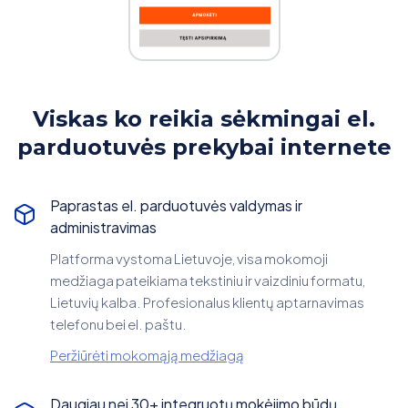
Viskas ko reikia sėkmingai el.
parduotuvės prekybai internete
Paprastas el. parduotuvės valdymas ir
administravimas
Platforma vystoma Lietuvoje, visa mokomoji
medžiaga pateikiama tekstiniu ir vaizdiniu formatu,
Lietuvių kalba. Profesionalus klientų aptarnavimas
telefonu bei el. paštu.
Peržiūrėti mokomąją medžiagą
Daugiau nei 30+ integruotų mokėjimo būdų