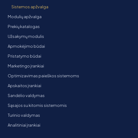
Sistemos apžvalga
Modulių apžvalga
Prekių katalogas
Užsakymų modulis
Apmokėjimo būdai
Pristatymo būdai
Marketingo įrankiai
Optimizavimas paieškos sistemoms
Apskaitos įrankiai
Sandėlio valdymas
Sąsajos su kitomis sistemomis
Turinio valdymas
Analitiniai įrankiai