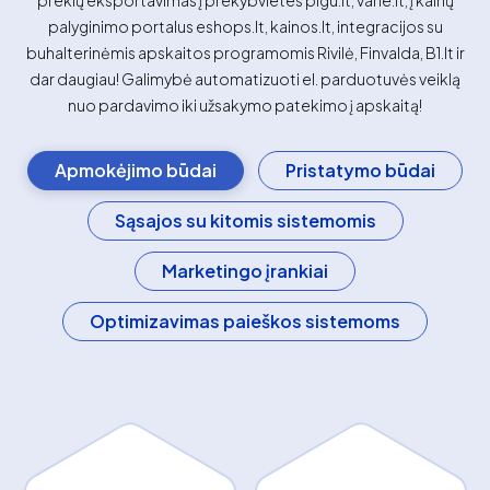
prekių eksportavimas į prekybvietes pigu.lt, varle.lt, į kainų
palyginimo portalus eshops.lt, kainos.lt, integracijos su
buhalterinėmis apskaitos programomis Rivilė, Finvalda, B1.lt ir
dar daugiau! Galimybė automatizuoti el. parduotuvės veiklą
nuo pardavimo iki užsakymo patekimo į apskaitą!
Apmokėjimo būdai
Pristatymo būdai
Sąsajos su kitomis sistemomis
Marketingo įrankiai
Optimizavimas paieškos sistemoms