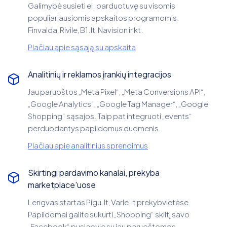
Galimybė susieti el. parduotuvę su visomis
populiariausiomis apskaitos programomis:
Finvalda, Rivile, B1.lt, Navision ir kt.
Plačiau apie sąsają su apskaita
Analitinių ir reklamos įrankių integracijos
Jau paruoštos „Meta Pixel“, „Meta Conversions API“,
„Google Analytics“, „Google Tag Manager“, „Google
Shopping“ sąsajos. Taip pat integruoti „events“
perduodantys papildomus duomenis.
Plačiau apie analitinius sprendimus
Skirtingi pardavimo kanalai, prekyba
marketplace'uose
Lengvas startas Pigu.lt, Varle.lt prekybvietėse.
Papildomai galite sukurti „Shopping“ skiltį savo
„Facebook“ puslapyje su jau paruoštomos