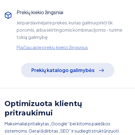
Prekių kiekio žingsniai
Jei pardavinėjate prekes, kurias galima pirkti tik
poromis, arba skirtingomis kombinacijomis - turime
tokią galimybę.
Plačiau apie prekių kiekio žingsnius
Prekių katalogo galimybės
Optimizuota klientų
pritraukimui
Maksimaliai pritaikytas „Google“ bei kitoms paieškos
sistemoms. Gerai išdirbtas „SEO“ ir sudiegti struktūrizuoti