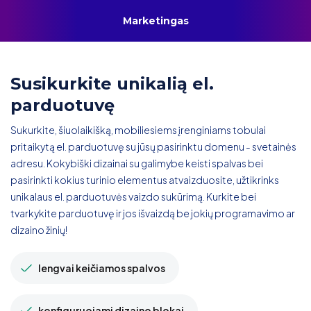
Marketingas
Susikurkite
unikalią el.
parduotuvę
Sukurkite, šiuolaikišką, mobiliesiems įrenginiams tobulai
pritaikytą el. parduotuvę su jūsų pasirinktu domenu - svetainės
adresu. Kokybiški dizainai su galimybe keisti spalvas bei
pasirinkti kokius turinio elementus atvaizduosite, užtikrinks
unikalaus el. parduotuvės vaizdo sukūrimą. Kurkite bei
tvarkykite parduotuvę ir jos išvaizdą be jokių programavimo ar
dizaino žinių!
lengvai keičiamos spalvos
konfiguruojami dizaino blokai