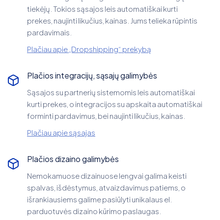
tiekėjų. Tokios sąsajos leis automatiškai kurti
prekes, naujinti likučius, kainas. Jums telieka rūpintis
pardavimais.
Plačiau apie „Dropshipping“ prekybą
Plačios integracijų, sąsajų galimybės
Sąsajos su partnerių sistemomis leis automatiškai
kurti prekes, o integracijos su apskaita automatiškai
forminti pardavimus, bei naujinti likučius, kainas.
Plačiau apie sąsajas
Plačios dizaino galimybės
Nemokamuose dizainuose lengvai galima keisti
spalvas, išdėstymus, atvaizdavimus patiems, o
išrankiausiems galime pasiūlyti unikalaus el.
parduotuvės dizaino kūrimo paslaugas.