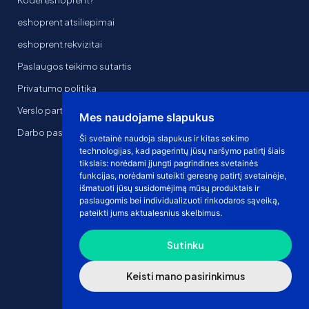
eshoprent atsiliepimai
eshoprent rekvizitai
Paslaugos teikimo sutartis
Privatumo politika
Verslo partnerystė
Mes naudojame slapukus
Darbo pasiūlymai
Ši svetainė naudoja slapukus ir kitas sekimo
technologijas, kad pagerintų jūsų naršymo patirtį šiais
tikslais:
norėdami įjungti pagrindines svetainės
funkcijas
,
norėdami suteikti geresnę patirtį svetainėje
,
išmatuoti jūsų susidomėjimą mūsų produktais ir
paslaugomis bei individualizuoti rinkodaros sąveiką
,
pateikti jums aktualesnius skelbimus
.
Sutinku
Keisti mano pasirinkimus