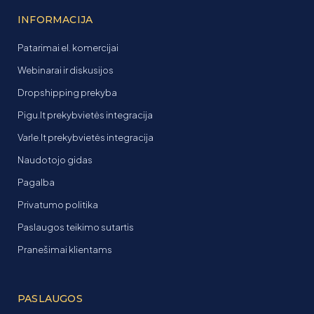
INFORMACIJA
Patarimai el. komercijai
Webinarai ir diskusijos
Dropshipping prekyba
Pigu.lt prekybvietės integracija
Varle.lt prekybvietės integracija
Naudotojo gidas
Pagalba
Privatumo politika
Paslaugos teikimo sutartis
Pranešimai klientams
PASLAUGOS