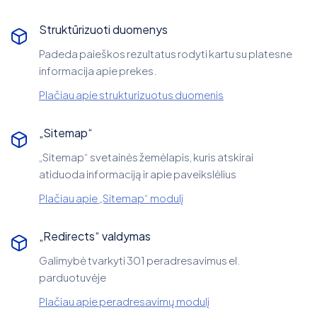
Struktūrizuoti duomenys
Padeda paieškos rezultatus rodyti kartu su platesne
informacija apie prekes.
Plačiau apie strukturizuotus duomenis
„Sitemap“
„Sitemap“ svetainės žemėlapis, kuris atskirai
atiduoda informaciją ir apie paveikslėlius
Plačiau apie „Sitemap“ modulį
„Redirects“ valdymas
Galimybė tvarkyti 301 peradresavimus el.
parduotuvėje
Plačiau apie peradresavimų modulį