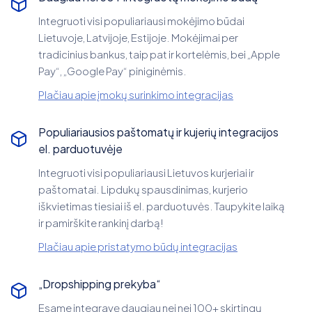
Integruoti visi populiariausi mokėjimo būdai
Lietuvoje, Latvijoje, Estijoje. Mokėjimai per
tradicinius bankus, taip pat ir kortelėmis, bei „Apple
Pay“, „Google Pay“ piniginėmis.
Plačiau apie įmokų surinkimo integracijas
Populiariausios paštomatų ir kujerių integracijos
el. parduotuvėje
Integruoti visi populiariausi Lietuvos kurjeriai ir
paštomatai. Lipdukų spausdinimas, kurjerio
iškvietimas tiesiai iš el. parduotuvės. Taupykite laiką
ir pamirškite rankinį darbą!
Plačiau apie pristatymo būdų integracijas
„Dropshipping prekyba“
Esame integravę daugiau nei nei 100+ skirtingų