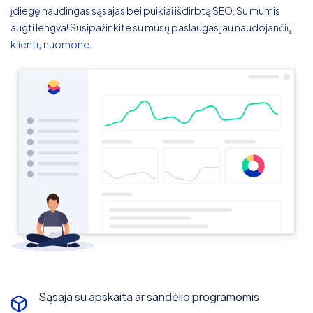
įdiegę naudingas sąsajas bei puikiai išdirbtą SEO. Su mumis
augti lengva! Susipažinkite su mūsų paslaugas jau naudojančių
klientų nuomone
.
Sąsaja su apskaita ar sandėlio programomis