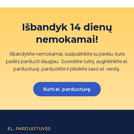
Išbandyk 14 dienų
nemokamai!
Išbandykite nemokamai, susipažinkite su įrankiu, kuris
padės parduoti daugiau. Suveskite turinį, auginkinkite el.
parduotuvę, parduokite ir plėskite savo el. verslą.
Kurti el. parduotuvę
EL. PARDUOTUVĖS