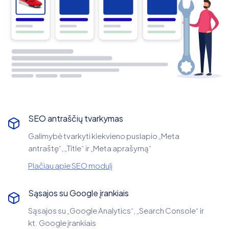
SEO antraščių tvarkymas
Galimybė tvarkyti kiekvieno puslapio „Meta
antraštę“, „Title“ ir „Meta aprašymą“
Plačiau apie SEO modulį
Sąsajos su Google įrankiais
Sąsajos su „Google Analytics“, „Search Console“ ir
kt. Google įrankiais