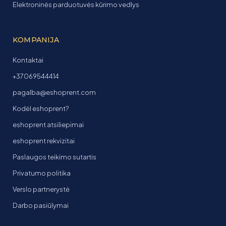
Elektroninės parduotuvės kūrimo vedlys
KOMPANIJA
Kontaktai
+37069544414
pagalba@eshoprent.com
Kodėl eshoprent?
eshoprent atsiliepimai
eshoprent rekvizitai
Paslaugos teikimo sutartis
Privatumo politika
Verslo partnerystė
Darbo pasiūlymai