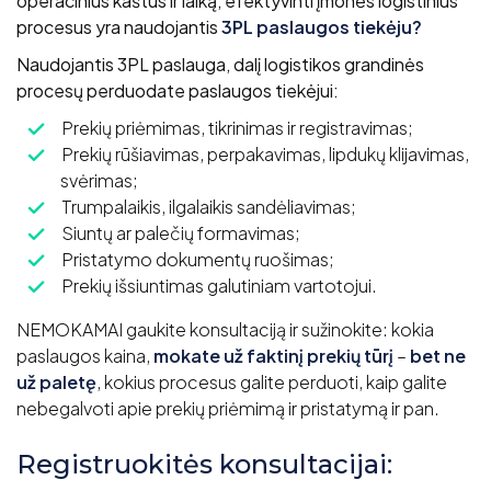
operacinius kaštus ir laiką, efektyvinti įmonės logistinius
procesus yra naudojantis
3PL paslaugos tiekėju?
Naudojantis 3PL paslauga, dalį logistikos grandinės
procesų perduodate paslaugos tiekėjui:
Prekių priėmimas, tikrinimas ir registravimas;
Prekių rūšiavimas, perpakavimas, lipdukų klijavimas,
svėrimas;
Trumpalaikis, ilgalaikis sandėliavimas;
Siuntų ar palečių formavimas;
Pristatymo dokumentų ruošimas;
Prekių išsiuntimas galutiniam vartotojui.
NEMOKAMAI gaukite konsultaciją ir sužinokite: kokia
paslaugos kaina,
mokate už faktinį prekių tūrį
–
bet ne
už paletę
, kokius procesus galite perduoti, kaip galite
nebegalvoti apie prekių priėmimą ir pristatymą ir pan.
Registruokitės konsultacijai: