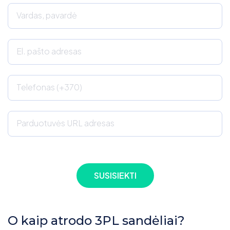
Vardas, pavardė
El. pašto adresas
Telefonas (+370)
Parduotuvės URL adresas
O kaip atrodo 3PL sandėliai?