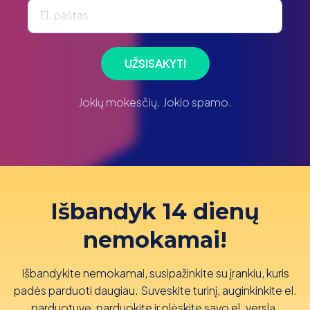
El. paštas
UŽSISAKYTI
Jokių mokesčių. Jokio spamo.
Išbandyk 14 dienų
nemokamai!
Išbandykite nemokamai, susipažinkite su įrankiu, kuris
padės parduoti daugiau. Suveskite turinį, auginkinkite el.
parduotuvę, parduokite ir plėskite savo el. verslą.