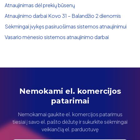
Atnaujinimas dėl prekių būsenų
Atnaujinimo darbai Kovo 31 – Balandžio 2 dienomis
Sėkmingai įvykęs pasiruošimas sistemos atnaujinimui
Vasario mėnesio sistemos atnaujinimo darbai
Nemokami el. komercijos
patarimai
Nemokamai gaukite el. komercijos patarimus
tiesiai į savo el. pašto dėžutę ir sukurkite sėkmingai
veikiančią el. parduotuvę