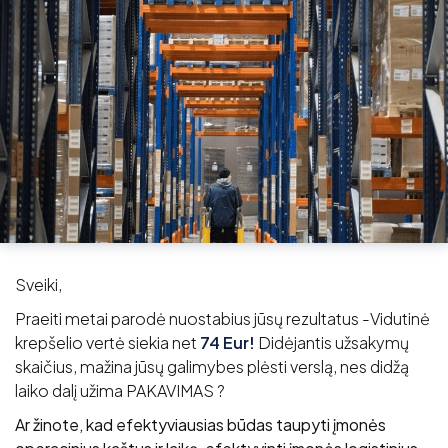
Sveiki,
Praeiti metai parodė nuostabius jūsų rezultatus -Vidutinė
krepšelio vertė siekia net
74 Eur!
Didėjantis užsakymų
skaičius, mažina jūsų galimybes plėsti verslą, nes didžą
laiko dalį užima PAKAVIMAS ?
Ar žinote, kad efektyviausias būdas taupyti įmonės