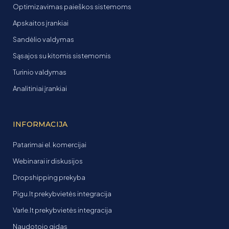
Optimizavimas paieškos sistemoms
Apskaitos įrankiai
Sandėlio valdymas
Sąsajos su kitomis sistemomis
Turinio valdymas
Analitiniai įrankiai
INFORMACIJA
Patarimai el. komercijai
Webinarai ir diskusijos
Dropshipping prekyba
Pigu.lt prekybvietės integracija
Varle.lt prekybvietės integracija
Naudotojo gidas