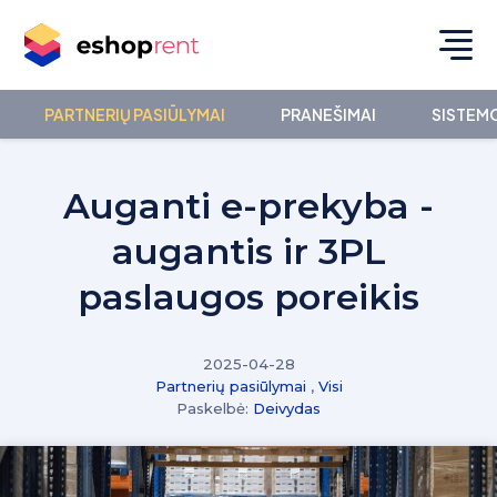
PARTNERIŲ PASIŪLYMAI
PRANEŠIMAI
SISTEMO
Auganti e-prekyba -
augantis ir 3PL
paslaugos poreikis
2025-04-28
Partnerių pasiūlymai
,
Visi
Paskelbė:
Deivydas