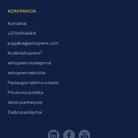
KOMPANIJA
Kontaktai
+37069544414
pagalba@eshoprent.com
Kodėl eshoprent?
eshoprent atsiliepimai
eshoprent rekvizitai
Paslaugos teikimo sutartis
Privatumo politika
Verslo partnerystė
Darbo pasiūlymai