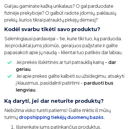
Gal jau gaminate kažką unikalaus? O gal parduodate
fizinėje prekyboje? O galbūt radote įdomių, paklausių
prekių, kurios tikrai patrauktų pirkėjų dėmesį?
Kodėl svarbu tikėti savo produktu?
Sėkmingiausi pardavėjai – tie, kurie tiki tuo, ką parduoda.
Jei produktai jums įdomūs, gerai juos pažįstate ir galite
papasakoti apie jų naudą – klientai tuo patikės dar labiau.
Jei prekės išskirtinės ar turi patrauklią kainą –
dar
geriau
.
Jei apie prekes galite kalbėti su užsidegimu, atsakyti
į klausimus, pasidalinti patirtimi –
parduoti bus
lengviau
.
Ką daryti, jei dar neturite produktų?
Nebūtina visko turėti patiems! Galite rinktis iš mūsų
turimų
dropshipping tiekėjų duomenų bazės
.
Išsirenkate jums patinkančius produktus.