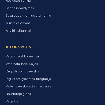
Apskaitos įrankiai
Sandėlio valdymas
Sąsajos su kitomis sistemomis
Turinio valdymas
Analitiniai įrankiai
INFORMACIJA
Patarimai el. komercijai
Webinarai ir diskusijos
Dropshipping prekyba
Pigu.lt prekybvietės integracija
Varle.lt prekybvietės integracija
Naudotojo gidas
Pagalba