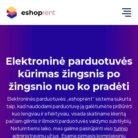
Elektroninė parduotuvės
kūrimas žingsnis po
žingsnio nuo ko pradėti
Elektroninės parduotuvės „eshoprent“ sistema sukurta
taip, kad naudodami parduotuvę ją galėtumėte prižiūrėti
kuo lengviau ir efektyviau, visada skatiname klientą
pačiam gilintis ir išmokti parduotuvės valdymo subtilybių.
Neturintiems laiko, mes galime pasirūpinti viso
turinio
administravimu
už jus. Esame pirmasis kompleksinių