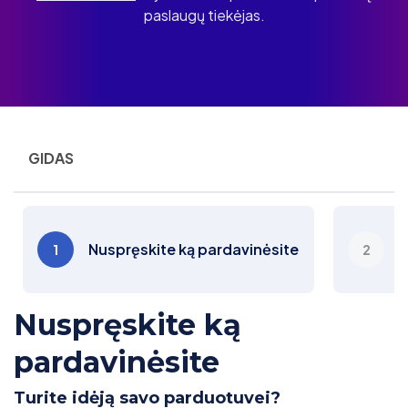
paslaugų tiekėjas.
GIDAS
S
Nuspręskite ką pardavinėsite
1
2
i
Nuspręskite ką
pardavinėsite
Turite idėją savo parduotuvei?