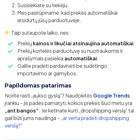
Susisiekiate su tiekėju.
Mes pasirūpiname, kad prekės automatiškai
atsidurtų jūsų parduotuvėje.
Taip sutaupote laiko, nes:
Prekių
kainos ir likučiai atsinaujina automatiškai
.
Prekių kortelės parduotuvę su nuotraukomis ir
aprašymais pasiekia
automatiškai
.
Galite pradėti pardavinėti be sudėtingo
importavimo ar gamybos.
Papildomas patarimas
Norite rasti „aukso gyslą“? Naudokitės
Google Trends
įrankiu – jis padės pamatyti, kokios prekės šiuo metu yra
„ant bangos“
. Jei ketinate kurti „dropshipping verslą“ tai
gali būti jums naudinga –
„ar verta pradėti dropshipping
verslą?“