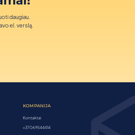
amai!
uoti daugiau.
avo el. verslą.
KOMPANIJA
Kontaktai
+37069544414