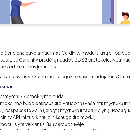
d šiandieną buvo atnaujintas Cardinity modulis jūsų el. pard
i susiję su Cardinity pradėtų naudoti 3DS2 protokolu. Neatnau
itine kortele nebus įmanoma.
iau aprašytus veiksmus, išsisaugokite savo naudojamus Cardin
iksmai:
Nustatymai > Apmokėjimo būdai
y mokėjimo būdo paspauskite Raudoną (Pašalinti) mygtuką ir iš
lį, paspauskite Žalią (Įdiegti) mygtuką ir tada Mėlyną (Redaguo
inity API raktus iš naujo ir išsaugokite modulį
r modulis yra veikiantis jūsų parduotuvėje