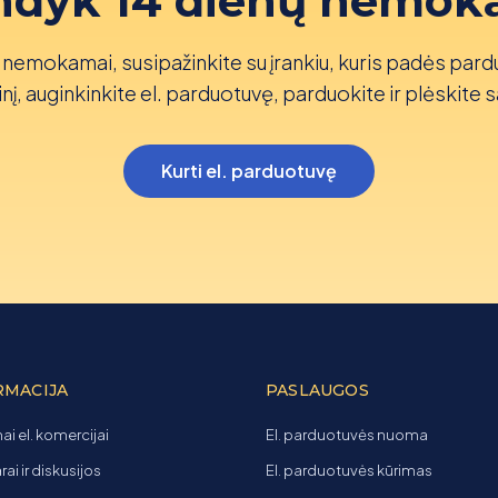
ndyk 14 dienų nemok
nemokamai, susipažinkite su įrankiu, kuris padės pard
nį, auginkinkite el. parduotuvę, parduokite ir plėskite s
Kurti el. parduotuvę
RMACIJA
PASLAUGOS
ai el. komercijai
El. parduotuvės nuoma
ai ir diskusijos
El. parduotuvės kūrimas