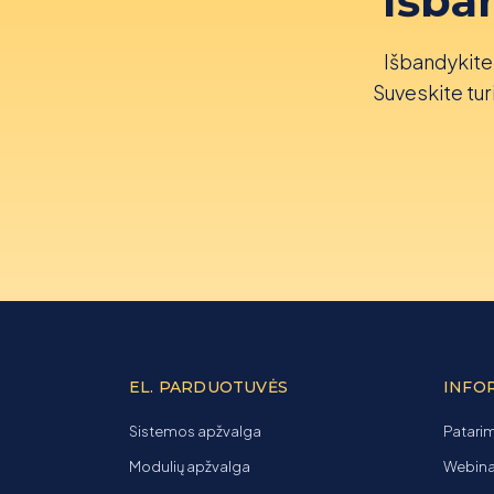
Išba
Išbandykite 
Suveskite turi
EL. PARDUOTUVĖS
INFO
Sistemos apžvalga
Patarim
Modulių apžvalga
Webinar