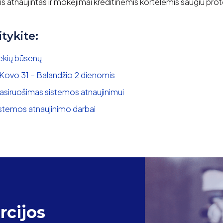
s atnaujintas ir mokėjimai kreditinėmis kortelėmis saugiu proto
itykite:
rekių būsenų
 Kovo 31 – Balandžio 2 dienomis
asiruošimas sistemos atnaujinimui
stemos atnaujinimo darbai
cijos