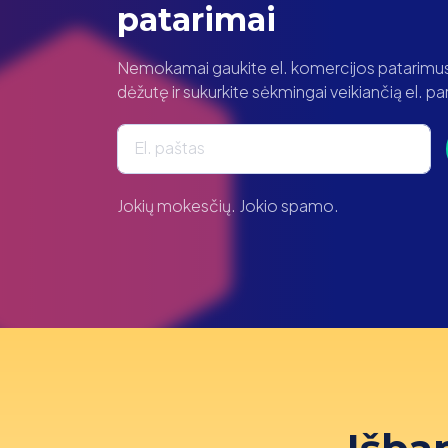
patarimai
Nemokamai gaukite el. komercijos patarimus t
dėžutę ir sukurkite sėkmingai veikiančią el. 
El. paštas
Jokių mokesčių. Jokio spamo.