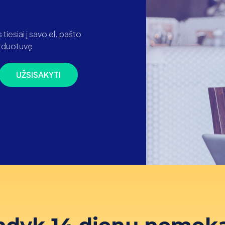
iesiai į savo el. pašto
parduotuvę
UŽSISAKYTI