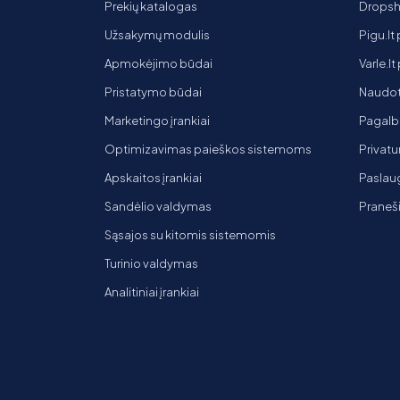
Prekių katalogas
Dropsh
Užsakymų modulis
Pigu.lt
Apmokėjimo būdai
Varle.l
Pristatymo būdai
Naudot
Marketingo įrankiai
Pagalb
Optimizavimas paieškos sistemoms
Privatu
Apskaitos įrankiai
Paslaug
Sandėlio valdymas
Praneš
Sąsajos su kitomis sistemomis
Turinio valdymas
Analitiniai įrankiai