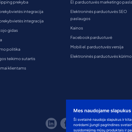
ipping prekyba
El. parduotuvės marketingo pas
 prekybvietės integracija
Elektroninės parduotuvės SEO
paslaugos
t prekybvietės integracija
Kainos
ojo gidas
Facebook parduotuvė
a
Mobili el. parduotuvės versija
mo politika
Elektroninės parduotuvės kūrimo
os teikimo sutartis
imai klientams
Mes naudojame slapukus
Ši svetainė naudoja slapukus ir kita
norėdami įjungti pagrindines svetai
susidomėjimą mūsų produktais ir pas