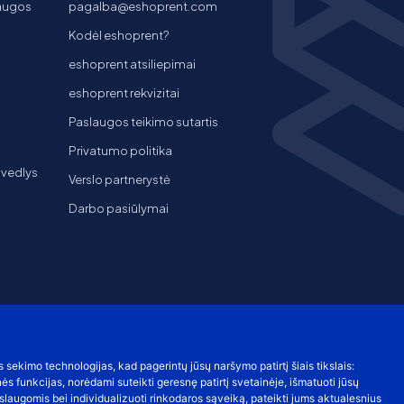
laugos
pagalba@eshoprent.com
Kodėl eshoprent?
eshoprent atsiliepimai
eshoprent rekvizitai
Paslaugos teikimo sutartis
Privatumo politika
 vedlys
Verslo partnerystė
Darbo pasiūlymai
s sekimo technologijas, kad pagerintų jūsų naršymo patirtį šiais tikslais:
nės funkcijas
,
norėdami suteikti geresnę patirtį svetainėje
,
išmatuoti jūsų
laugomis bei individualizuoti rinkodaros sąveiką
,
pateikti jums aktualesnius