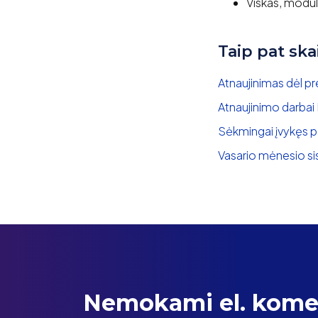
Viskas, moduli
Taip pat ska
Atnaujinimas dėl p
Atnaujinimo darbai
Sėkmingai įvykęs p
Vasario mėnesio si
Nemokami el. komer