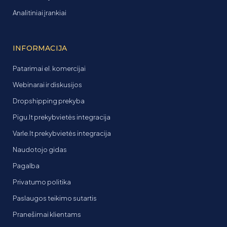
Analitiniai įrankiai
INFORMACIJA
Patarimai el. komercijai
Webinarai ir diskusijos
Dropshipping prekyba
Pigu.lt prekybvietės integracija
Varle.lt prekybvietės integracija
Naudotojo gidas
Pagalba
Privatumo politika
Paslaugos teikimo sutartis
Pranešimai klientams