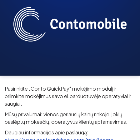
Pasirinkite „Conto QuickPay“ mokėjimo modulį ir
priimkite mokėjimus savo el.parduotuvėje operatyviai ir
saugiai.
Mūsų privalumai: vienos geriausių kainų rinkoje, jokių
paslėptų mokesčių, operatyvus klientų aptarnavimas.
Daugiau informacijos apie paslaugą:
https://www.contoquickpay.com/mip#demo