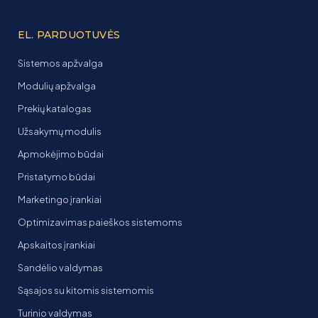
EL. PARDUOTUVĖS
Sistemos apžvalga
Modulių apžvalga
Prekių katalogas
Užsakymų modulis
Apmokėjimo būdai
Pristatymo būdai
Marketingo įrankiai
Optimizavimas paieškos sistemoms
Apskaitos įrankiai
Sandėlio valdymas
Sąsajos su kitomis sistemomis
Turinio valdymas