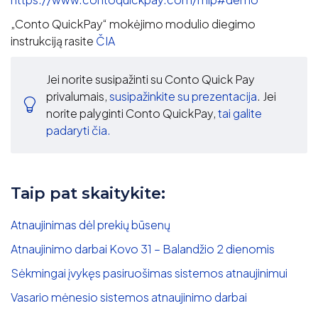
„Conto QuickPay“ mokėjimo modulio diegimo
instrukciją rasite
ČIA
Jei norite susipažinti su Conto Quick Pay
privalumais,
susipažinkite su prezentacija
. Jei
norite palyginti Conto QuickPay,
tai galite
padaryti čia.
Taip pat skaitykite:
Atnaujinimas dėl prekių būsenų
Atnaujinimo darbai Kovo 31 – Balandžio 2 dienomis
Sėkmingai įvykęs pasiruošimas sistemos atnaujinimui
Vasario mėnesio sistemos atnaujinimo darbai