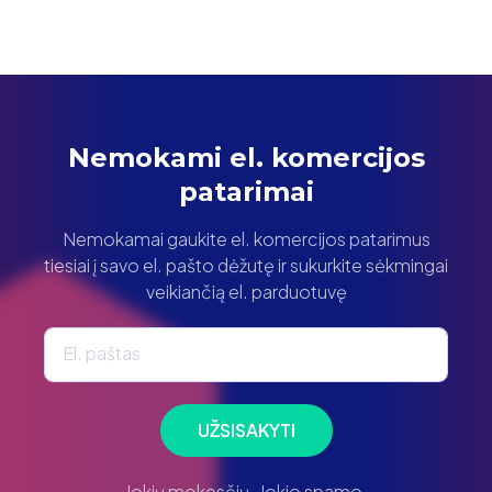
Nemokami el. komercijos
patarimai
Nemokamai gaukite el. komercijos patarimus
tiesiai į savo el. pašto dėžutę ir sukurkite sėkmingai
veikiančią el. parduotuvę
El. paštas
UŽSISAKYTI
Jokių mokesčių. Jokio spamo.