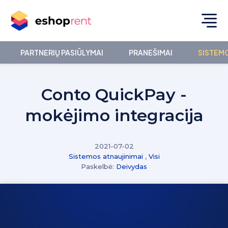
PARTNERIŲ PASIŪLYMAI
PRANEŠIMAI
SISTEMO
Conto QuickPay -
mokėjimo integracija
2021-07-02
Sistemos atnaujinimai
,
Visi
Paskelbė:
Deivydas