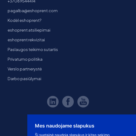
+37069544414
pagalba@eshoprent.com
Kodėl eshoprent?
eshoprent atsiliepimai
eshoprent rekvizitai
Paslaugos teikimo sutartis
Privatumo politika
Verslo partnerystė
Darbo pasiūlymai
Mes naudojame slapukus
Ši svetainė naudoja slapukus ir kitas sekimo