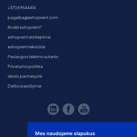
+37069544414
pagalba@eshoprent.com
Kodėl eshoprent?
eshoprent atsiliepimai
eshoprent rekvizitai
Paslaugos teikimo sutartis
Privatumo politika
Verslo partnerystė
Darbo pasiūlymai
Mes naudojame slapukus