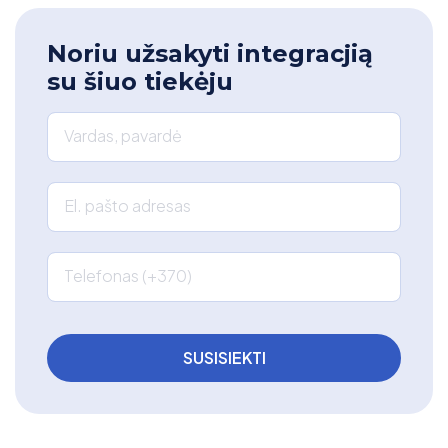
Noriu užsakyti integracjią
su šiuo tiekėju
Vardas, pavardė
El. pašto adresas
Telefonas (+370)