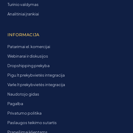
Turinio valdymas
Analitiniai įrankiai
INFORMACIJA
Patarimai el. komercijai
Webinarai ir diskusijos
Dropshipping prekyba
Pigu.lt prekybvietės integracija
Varle.lt prekybvietės integracija
Naudotojo gidas
Pagalba
Privatumo politika
Paslaugos teikimo sutartis
Pranešimai klientams