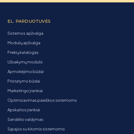
EL. PARDUOTUVĖS
Sistemos apžvalga
Modulių apžvalga
Prekių katalogas
Užsakymų modulis
Apmokėjimo būdai
Pristatymo būdai
Marketingo įrankiai
Optimizavimas paieškos sistemoms
Apskaitos įrankiai
Sandėlio valdymas
Sąsajos su kitomis sistemomis