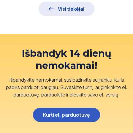
Visi tiekėjai
Išbandyk 14 dienų
nemokamai!
Išbandykite nemokamai, susipažinkite su įrankiu, kuris
padės parduoti daugiau. Suveskite turinį, auginkinkite el.
parduotuvę, parduokite ir plėskite savo el. verslą.
Kurti el. parduotuvę