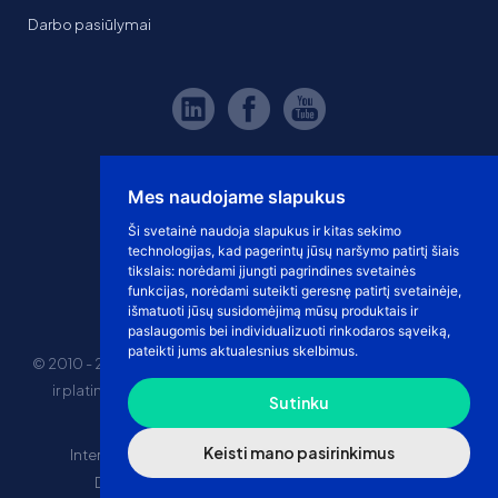
Darbo pasiūlymai
Mes naudojame slapukus
Ši svetainė naudoja slapukus ir kitas sekimo
technologijas, kad pagerintų jūsų naršymo patirtį šiais
tikslais:
norėdami įjungti pagrindines svetainės
funkcijas
,
norėdami suteikti geresnę patirtį svetainėje
,
išmatuoti jūsų susidomėjimą mūsų produktais ir
paslaugomis bei individualizuoti rinkodaros sąveiką
,
pateikti jums aktualesnius skelbimus
.
© 2010 - 2026 eshoprent prekinis ženklas saugomas. Kopijuoti
ir platinti svetainės turinį be sutikimo griežtai draudžiama.
Sutinku
Kainos nurodytos be PVM
Keisti mano pasirinkimus
Internetinė prekyba
El. parduotuvės nuomos kaina
Drophipping prekyba
Marketplace prekyba