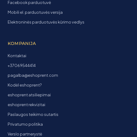
Facebook parduotuvė
Mobili el. parduotuvės versija
Elektroninės parduotuvės kūrimo vedlys
KOMPANIJA
Kontaktai
+37069544414
pagalba@eshoprent.com
Kodėl eshoprent?
eshoprent atsiliepimai
eshoprent rekvizitai
Paslaugos teikimo sutartis
Privatumo politika
Verslo partnerystė