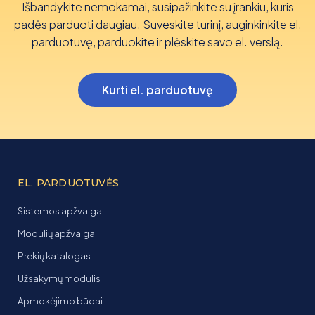
Išbandykite nemokamai, susipažinkite su įrankiu, kuris
padės parduoti daugiau. Suveskite turinį, auginkinkite el.
parduotuvę, parduokite ir plėskite savo el. verslą.
Kurti el. parduotuvę
EL. PARDUOTUVĖS
Sistemos apžvalga
Modulių apžvalga
Prekių katalogas
Užsakymų modulis
Apmokėjimo būdai