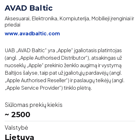
AVAD Baltic
Aksesuarai, Elektronika, Kompiuterija, Mobilieji įrenginiai ir
priedai
www.avadbaltic.com
UAB „AVAD Baltic“ yra „Apple“ įgaliotasis platintojas
(angl. „Apple Authorised Distributor“), atsakingas už
nuoseklų „Apple“ prekinio ženklo augimą ir vystymą
Baltijos šalyse, taip pat už įgaliotųjų pardavėjų (angl.
„Apple Authorised Reseller“) ir paslaugų teikėjų (angl.
„Apple Service Provider“) tinklo plėtrą.
Siūlomas prekių kiekis
~ 2500
Valstybė
Lietuva