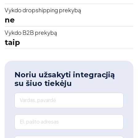
Vykdo dropshipping prekybą
ne
Vykdo B2B prekybą
taip
Noriu užsakyti integracjią
su šiuo tiekėju
Vardas, pavardė
El. pašto adresas