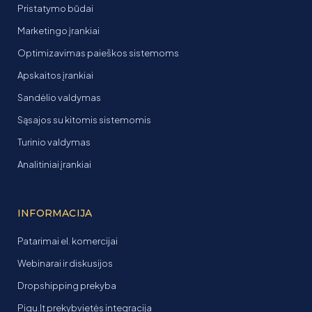
Pristatymo būdai
Marketingo įrankiai
Optimizavimas paieškos sistemoms
Apskaitos įrankiai
Sandėlio valdymas
Sąsajos su kitomis sistemomis
Turinio valdymas
Analitiniai įrankiai
INFORMACIJA
Patarimai el. komercijai
Webinarai ir diskusijos
Dropshipping prekyba
Pigu.lt prekybvietės integracija