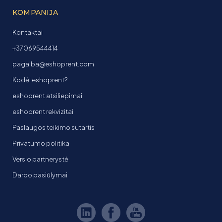
KOMPANIJA
Kontaktai
+37069544414
pagalba@eshoprent.com
Kodėl eshoprent?
eshoprent atsiliepimai
eshoprent rekvizitai
Paslaugos teikimo sutartis
Privatumo politika
Verslo partnerystė
Darbo pasiūlymai