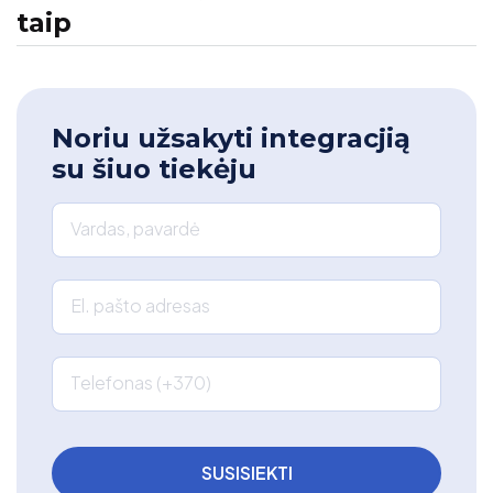
taip
Noriu užsakyti integracjią
su šiuo tiekėju
Vardas, pavardė
El. pašto adresas
Telefonas (+370)