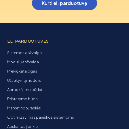
Kurti el. parduotuvę
EL. PARDUOTUVĖS
Sistemos apžvalga
Modulių apžvalga
Prekių katalogas
Užsakymų modulis
Apmokėjimo būdai
Pristatymo būdai
Marketingo įrankiai
Optimizavimas paieškos sistemoms
Apskaitos įrankiai