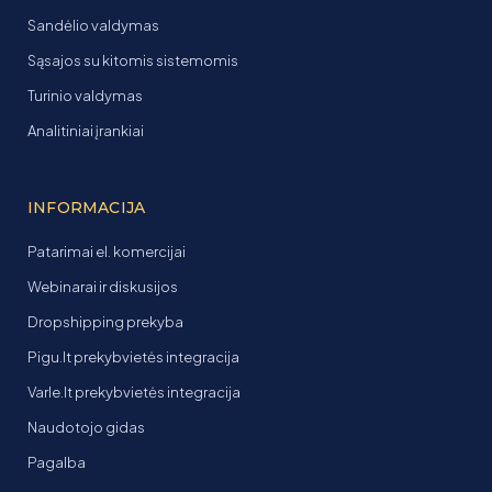
Sandėlio valdymas
Sąsajos su kitomis sistemomis
Turinio valdymas
Analitiniai įrankiai
INFORMACIJA
Patarimai el. komercijai
Webinarai ir diskusijos
Dropshipping prekyba
Pigu.lt prekybvietės integracija
Varle.lt prekybvietės integracija
Naudotojo gidas
Pagalba