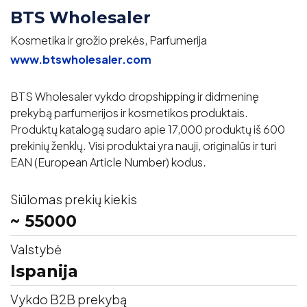
BTS Wholesaler
Kosmetika ir grožio prekės, Parfumerija
www.btswholesaler.com
BTS Wholesaler vykdo dropshipping ir didmeninę
prekybą parfumerijos ir kosmetikos produktais.
Produktų katalogą sudaro apie 17,000 produktų iš 600
prekinių ženklų. Visi produktai yra nauji, originalūs ir turi
EAN (European Article Number) kodus.
Siūlomas prekių kiekis
~ 55000
Valstybė
Ispanija
Vykdo B2B prekybą