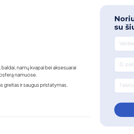
Noriu
su ši
Vardas
El. pa
, baldai, namų kvapai bei aksesuarai
atmosferą namuose.
 greitas ir saugus pristatymas.
Telefo