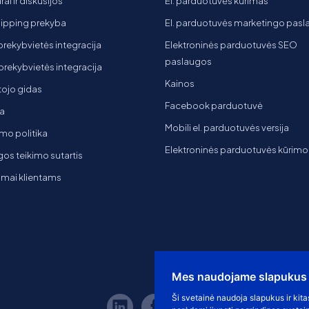
ai ir diskusijos
El. parduotuvės kūrimas
ipping prekyba
El. parduotuvės marketingo pas
 prekybvietės integracija
Elektroninės parduotuvės SEO
paslaugos
t prekybvietės integracija
Kainos
ojo gidas
Facebook parduotuvė
a
Mobili el. parduotuvės versija
mo politika
Elektroninės parduotuvės kūrimo
os teikimo sutartis
imai klientams
Mes naudojame slapukus
Ši svetainė naudoja slapukus ir kita