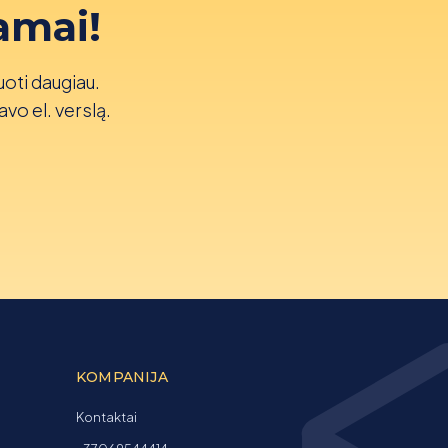
amai!
uoti daugiau.
avo el. verslą.
KOMPANIJA
Kontaktai