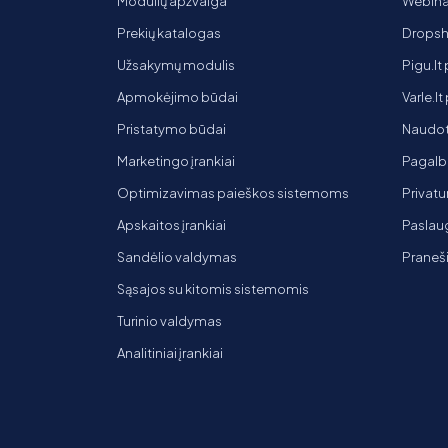
Modulių apžvalga
Webinar
Prekių katalogas
Dropsh
Užsakymų modulis
Pigu.lt
Apmokėjimo būdai
Varle.l
Pristatymo būdai
Naudot
Marketingo įrankiai
Pagalb
Optimizavimas paieškos sistemoms
Privatu
Apskaitos įrankiai
Paslaug
Sandėlio valdymas
Praneš
Sąsajos su kitomis sistemomis
Turinio valdymas
Analitiniai įrankiai