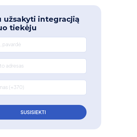
 užsakyti integracjią
uo tiekėju
, pavardė
što adresas
nas (+370)