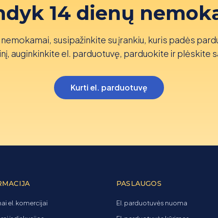
ndyk 14 dienų nemok
nemokamai, susipažinkite su įrankiu, kuris padės pard
nį, auginkinkite el. parduotuvę, parduokite ir plėskite s
Kurti el. parduotuvę
RMACIJA
PASLAUGOS
ai el. komercijai
El. parduotuvės nuoma