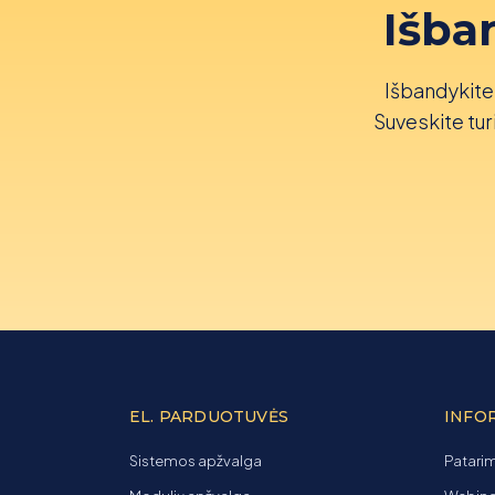
Išba
Išbandykite 
Suveskite turi
EL. PARDUOTUVĖS
INFO
Sistemos apžvalga
Patarim