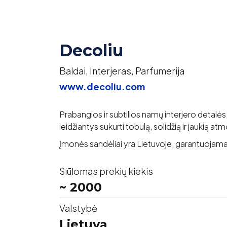
Decoliu
Baldai, Interjeras, Parfumerija
www.decoliu.com
Prabangios ir subtilios namų interjero detalės
leidžiantys sukurti tobulą, solidžią ir jaukią 
Įmonės sandėliai yra Lietuvoje, garantuojamas
Siūlomas prekių kiekis
~ 2000
Valstybė
Lietuva