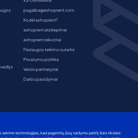
+37069544414
laugos
pagalba@eshoprent.com
Kodėl eshoprent?
eshoprent atsiliepimai
eshoprent rekvizitai
Paslaugos teikimo sutartis
Privatumo politika
 vedlys
Verslo partnerystė
Darbo pasiūlymai
s sekimo technologijas, kad pagerintų jūsų naršymo patirtį šiais tikslais: