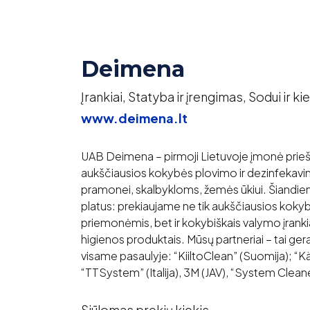
Deimena
Įrankiai, Statyba ir įrengimas, Sodui ir ki
www.deimena.lt
UAB Deimena – pirmoji Lietuvoje įmonė prieš
aukščiausios kokybės plovimo ir dezinfekav
pramonei, skalbykloms, žemės ūkiui. Šiandie
platus: prekiaujame ne tik aukščiausios koky
priemonėmis, bet ir kokybiškais valymo įrank
higienos produktais. Mūsų partneriai – tai ger
visame pasaulyje: “KiiltoClean” (Suomija); “Kär
“TTSystem” (Italija), 3M (JAV), “System Cleaner
Siūlomas prekių kiekis