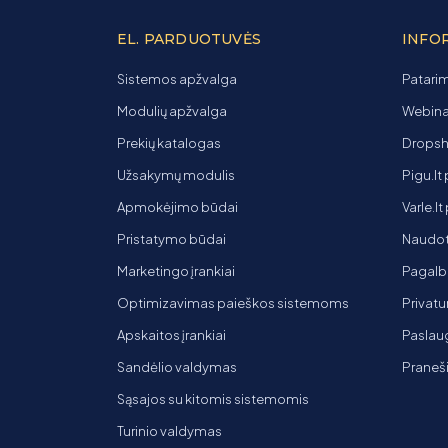
EL. PARDUOTUVĖS
INFO
Sistemos apžvalga
Patarim
Modulių apžvalga
Webinar
Prekių katalogas
Dropsh
Užsakymų modulis
Pigu.lt
Apmokėjimo būdai
Varle.l
Pristatymo būdai
Naudot
Marketingo įrankiai
Pagalb
Optimizavimas paieškos sistemoms
Privatu
Apskaitos įrankiai
Paslaug
Sandėlio valdymas
Praneš
Sąsajos su kitomis sistemomis
Turinio valdymas