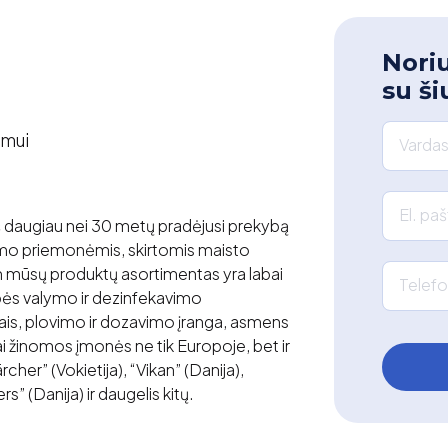
Noriu
su ši
emui
Vardas
El. pa
 daugiau nei 30 metų pradėjusi prekybą
imo priemonėmis, skirtomis maisto
n mūsų produktų asortimentas yra labai
Telefo
bės valymo ir dezinfekavimo
iais, plovimo ir dozavimo įranga, asmens
ai žinomos įmonės ne tik Europoje, bet ir
cher” (Vokietija), “Vikan” (Danija),
s” (Danija) ir daugelis kitų.