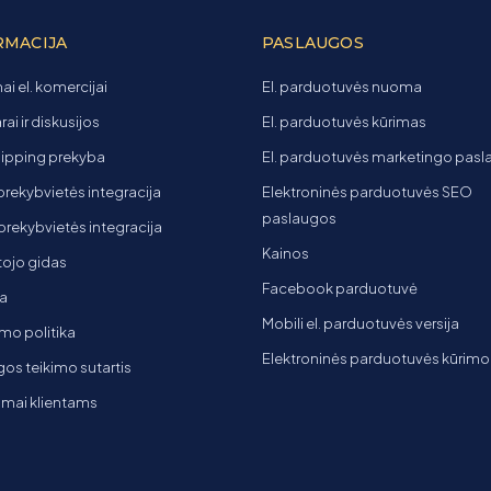
RMACIJA
PASLAUGOS
ai el. komercijai
El. parduotuvės nuoma
ai ir diskusijos
El. parduotuvės kūrimas
ipping prekyba
El. parduotuvės marketingo pas
 prekybvietės integracija
Elektroninės parduotuvės SEO
paslaugos
t prekybvietės integracija
Kainos
ojo gidas
Facebook parduotuvė
a
Mobili el. parduotuvės versija
mo politika
Elektroninės parduotuvės kūrimo
os teikimo sutartis
imai klientams