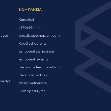
KOMPANIJA
Kontaktai
+37069544414
laugos
pagalba@eshoprent.com
Kodėl eshoprent?
eshoprent atsiliepimai
eshoprent rekvizitai
Paslaugos teikimo sutartis
Privatumo politika
 vedlys
Verslo partnerystė
Darbo pasiūlymai