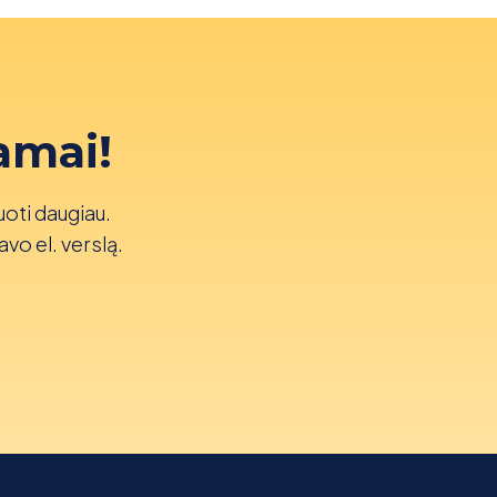
amai!
uoti daugiau.
avo el. verslą.