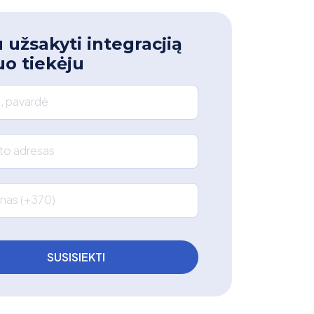
 užsakyti integracjią
uo tiekėju
, pavardė
što adresas
nas (+370)