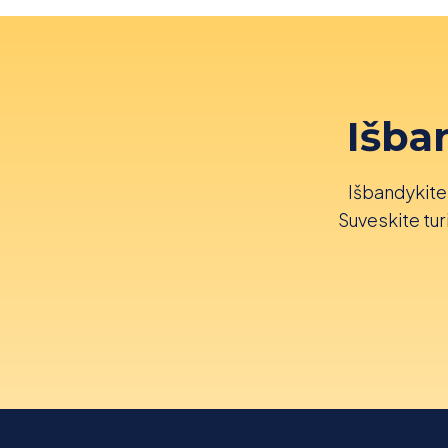
Išba
Išbandykite 
Suveskite turi