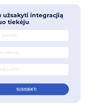
 užsakyti integracjią
uo tiekėju
, pavardė
što adresas
nas (+370)