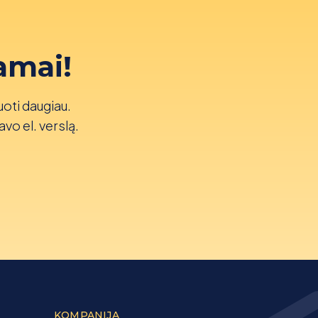
amai!
uoti daugiau.
avo el. verslą.
KOMPANIJA