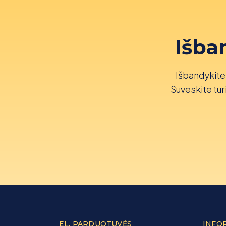
Išba
Išbandykite 
Suveskite turi
EL. PARDUOTUVĖS
INFO