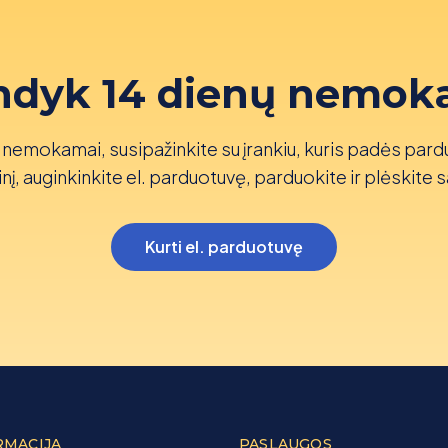
ndyk 14 dienų nemok
nemokamai, susipažinkite su įrankiu, kuris padės pard
nį, auginkinkite el. parduotuvę, parduokite ir plėskite s
Kurti el. parduotuvę
RMACIJA
PASLAUGOS