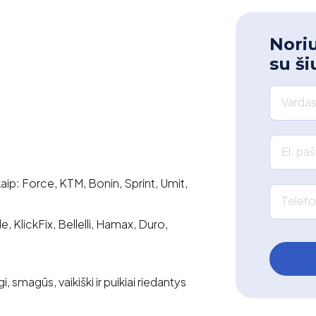
Noriu
su ši
Vardas
El. pa
aip: Force, KTM, Bonin, Sprint, Umit,
Telefo
, KlickFix, Bellelli, Hamax, Duro,
, smagūs, vaikiški ir puikiai riedantys