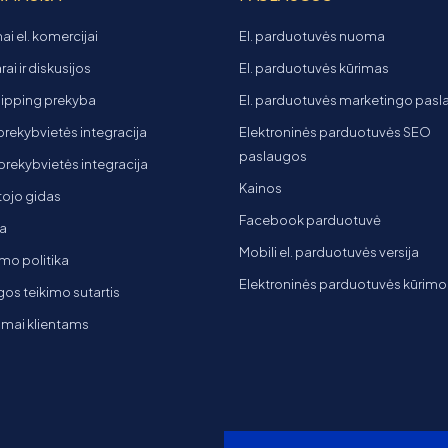
ai el. komercijai
El. parduotuvės nuoma
ai ir diskusijos
El. parduotuvės kūrimas
ipping prekyba
El. parduotuvės marketingo pas
 prekybvietės integracija
Elektroninės parduotuvės SEO
paslaugos
t prekybvietės integracija
Kainos
ojo gidas
Facebook parduotuvė
a
Mobili el. parduotuvės versija
mo politika
Elektroninės parduotuvės kūrimo
os teikimo sutartis
imai klientams