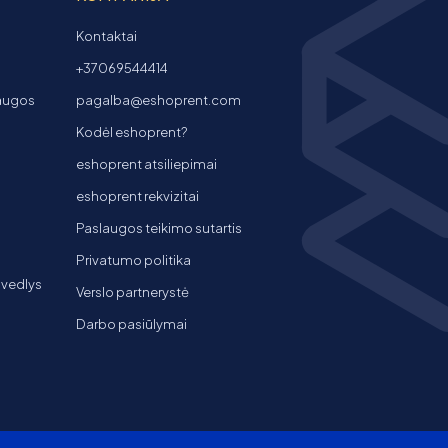
Kontaktai
+37069544414
laugos
pagalba@eshoprent.com
Kodėl eshoprent?
eshoprent atsiliepimai
eshoprent rekvizitai
Paslaugos teikimo sutartis
Privatumo politika
 vedlys
Verslo partnerystė
Darbo pasiūlymai