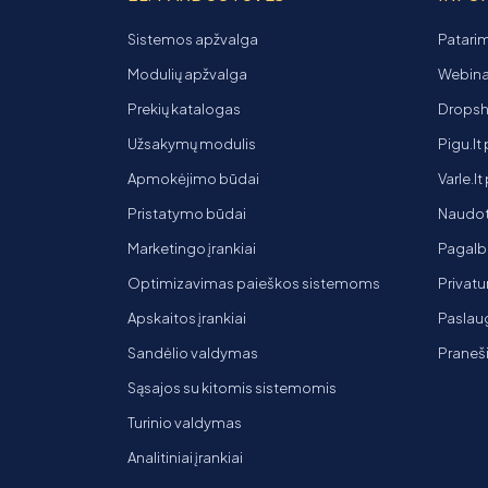
Sistemos apžvalga
Patarim
Modulių apžvalga
Webinar
Prekių katalogas
Dropsh
Užsakymų modulis
Pigu.lt
Apmokėjimo būdai
Varle.l
Pristatymo būdai
Naudot
Marketingo įrankiai
Pagalb
Optimizavimas paieškos sistemoms
Privatu
Apskaitos įrankiai
Paslaug
Sandėlio valdymas
Praneš
Sąsajos su kitomis sistemomis
Turinio valdymas
Analitiniai įrankiai