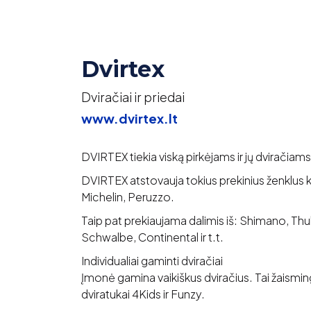
Dvirtex
Dviračiai ir priedai
www.dvirtex.lt
DVIRTEX tiekia viską pirkėjams ir jų dviračiams
DVIRTEX atstovauja tokius prekinius ženklus k
Michelin, Peruzzo.
Taip pat prekiaujama dalimis iš: Shimano, Thule
Schwalbe, Continental ir t.t.
Individualiai gaminti dviračiai
Įmonė gamina vaikiškus dviračius. Tai žaismingi
dviratukai 4Kids ir Funzy.