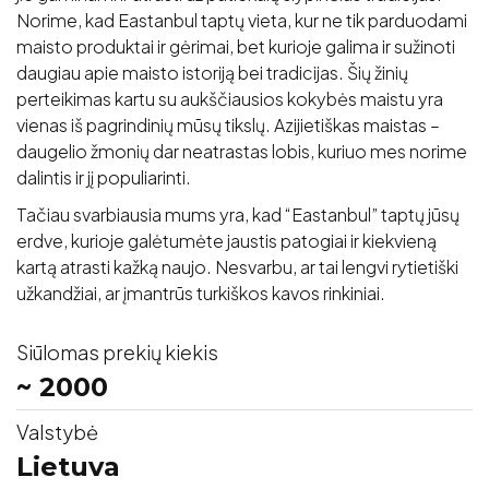
Norime, kad Eastanbul taptų vieta, kur ne tik parduodami
maisto produktai ir gėrimai, bet kurioje galima ir sužinoti
daugiau apie maisto istoriją bei tradicijas. Šių žinių
perteikimas kartu su aukščiausios kokybės maistu yra
vienas iš pagrindinių mūsų tikslų. Azijietiškas maistas –
daugelio žmonių dar neatrastas lobis, kuriuo mes norime
dalintis ir jį populiarinti.
Tačiau svarbiausia mums yra, kad “Eastanbul” taptų jūsų
erdve, kurioje galėtumėte jaustis patogiai ir kiekvieną
kartą atrasti kažką naujo. Nesvarbu, ar tai lengvi rytietiški
užkandžiai, ar įmantrūs turkiškos kavos rinkiniai.
Siūlomas prekių kiekis
~ 2000
Valstybė
Lietuva