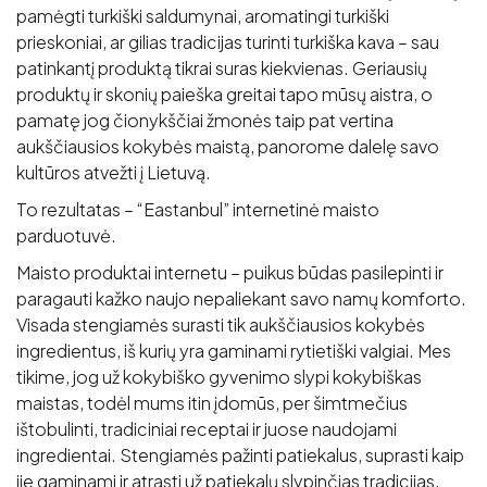
pamėgti turkiški saldumynai, aromatingi turkiški
prieskoniai, ar gilias tradicijas turinti turkiška kava – sau
patinkantį produktą tikrai suras kiekvienas. Geriausių
produktų ir skonių paieška greitai tapo mūsų aistra, o
pamatę jog čionykščiai žmonės taip pat vertina
aukščiausios kokybės maistą, panorome dalelę savo
kultūros atvežti į Lietuvą.
To rezultatas – “Eastanbul” internetinė maisto
parduotuvė.
Maisto produktai internetu – puikus būdas pasilepinti ir
paragauti kažko naujo nepaliekant savo namų komforto.
Visada stengiamės surasti tik aukščiausios kokybės
ingredientus, iš kurių yra gaminami rytietiški valgiai. Mes
tikime, jog už kokybiško gyvenimo slypi kokybiškas
maistas, todėl mums itin įdomūs, per šimtmečius
ištobulinti, tradiciniai receptai ir juose naudojami
ingredientai. Stengiamės pažinti patiekalus, suprasti kaip
jie gaminami ir atrasti už patiekalų slypinčias tradicijas.