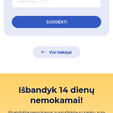
Telefonas (+370)
Visi tiekėjai
Išbandyk 14 dienų
nemokamai!
Išbandykite nemokamai, susipažinkite su įrankiu, kuris