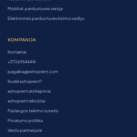
Mobili el. parduotuvės versija
Elektroninės parduotuvės kūrimo vedlys
KOMPANIJA
Kontaktai
+37069544414
pagalba@eshoprent.com
Kodėl eshoprent?
eshoprent atsiliepimai
eshoprent rekvizitai
Paslaugos teikimo sutartis
Privatumo politika
Verslo partnerystė