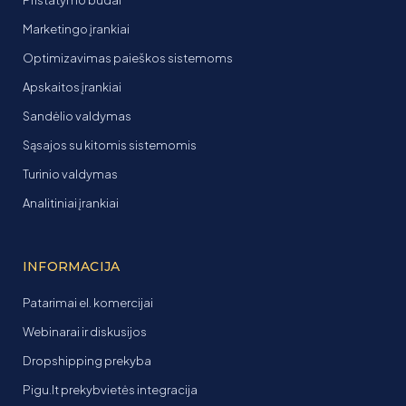
Marketingo įrankiai
Optimizavimas paieškos sistemoms
Apskaitos įrankiai
Sandėlio valdymas
Sąsajos su kitomis sistemomis
Turinio valdymas
Analitiniai įrankiai
INFORMACIJA
Patarimai el. komercijai
Webinarai ir diskusijos
Dropshipping prekyba
Pigu.lt prekybvietės integracija