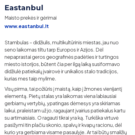
Eastanbul
Maisto prekės ir gėrimai
www.eastanbul.lt
Stambulas – didžiulis, multikultūrinis miestas, jau nuo
seno laikomas tiltu tarp Europos ir Azijos. Dėl
nepaprastai geros geografinės padėties ir turtingos
miesto istorijos, būtent čia per ilgą laiką susiformavo
didžiulė patiekalų įvairovė ir unikalios stalo tradicijos,
kurias mes taip mylime.
Visų pirma, tai požiūris į maistą, kaip į žmones vienijantį
elementą. Pietų stalas yra laikomas viena labiausiai
gerbiamų vertybių, ypatingas dėmesys yra skiriamas
laikui, praleistam už jo, ragaujant įvairius patiekalus kartu
su artimaisiais. O ragauti tikrai yra ką. Turkiška virtuvė
pasižymi itin plačiu skonio, spalvų ir kvapų racionu, dėl
kurio yra gerbiama visame pasaulyje. Ar tai būtų smaližių