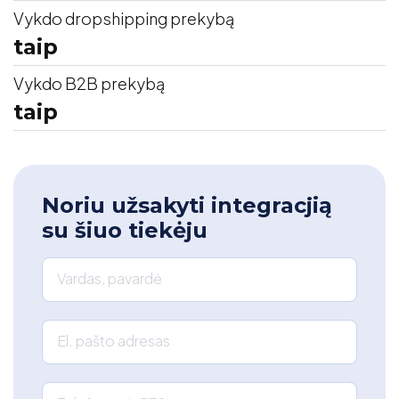
Vykdo dropshipping prekybą
taip
Vykdo B2B prekybą
taip
Noriu užsakyti integracjią
su šiuo tiekėju
Vardas, pavardė
El. pašto adresas