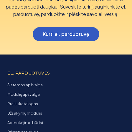
padės parduoti daugiau. Suveskite turinį, auginkinkite el.
parduotuvę, parduokite ir plėskite savo el. verslą.
Kurti el. parduotuvę
EL. PARDUOTUVĖS
Sistemos apžvalga
Modulių apžvalga
Prekių katalogas
Užsakymų modulis
Apmokėjimo būdai
Pristatymo būdai