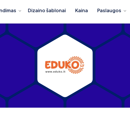
ndimas
Dizaino šablonai
Kaina
Paslaugos