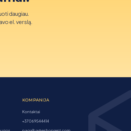
uoti daugiau.
avo el. verslą.
KOMPANIJA
Kontaktai
+37069544414
laugos
pagalba@eshoprent.com