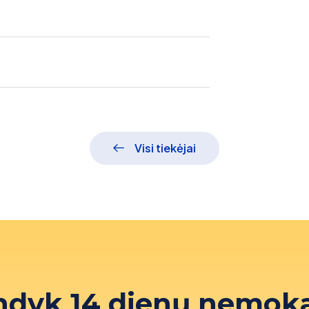
Visi tiekėjai
ndyk 14 dienų nemok