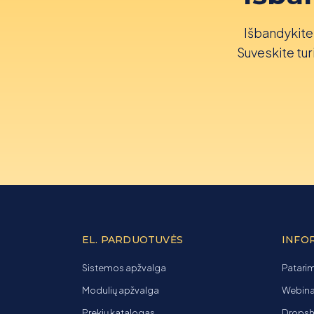
Išbandykite 
Suveskite turi
EL. PARDUOTUVĖS
INFO
Sistemos apžvalga
Patarim
Modulių apžvalga
Webinar
Prekių katalogas
Dropsh