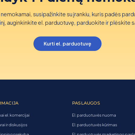
nemokamai, susipažinkite su įrankiu, kuris padės pard
nį, auginkinkite el. parduotuvę, parduokite ir plėskite s
Kurti el. parduotuvę
RMACIJA
PASLAUGOS
ai el. komercijai
El. parduotuvės nuoma
ai ir diskusijos
El. parduotuvės kūrimas
ipping prekyba
El. parduotuvės marketingo pas