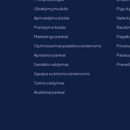
Užsakymų modulis
Pigu.lt
Apmokėjimo būdai
Varle.l
Pristatymo būdai
Naudot
Marketingo įrankiai
Pagalb
Optimizavimas paieškos sistemoms
Privatu
Apskaitos įrankiai
Paslaug
Sandėlio valdymas
Praneš
Sąsajos su kitomis sistemomis
Turinio valdymas
Analitiniai įrankiai