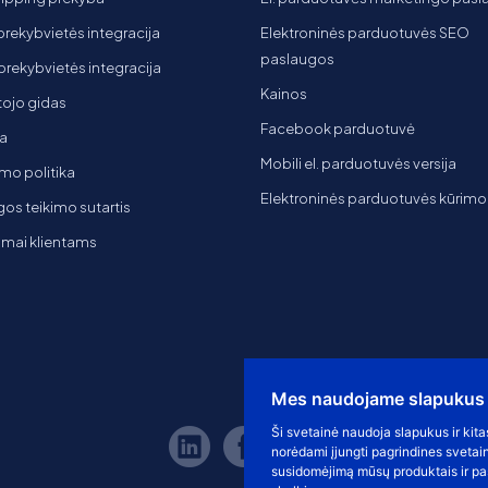
 prekybvietės integracija
Elektroninės parduotuvės SEO
paslaugos
t prekybvietės integracija
Kainos
ojo gidas
Facebook parduotuvė
a
Mobili el. parduotuvės versija
mo politika
Elektroninės parduotuvės kūrimo
os teikimo sutartis
imai klientams
Mes naudojame slapukus
Ši svetainė naudoja slapukus ir kita
norėdami įjungti pagrindines svetai
susidomėjimą mūsų produktais ir pas