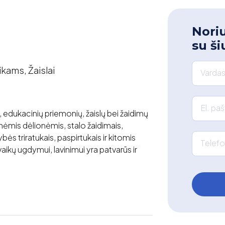
Noriu
su ši
ikams, Žaislai
Vardas
El. pa
 edukacinių priemonių, žaislų bei žaidimų
inėmis dėlionėmis, stalo žaidimais,
ybės triratukais, paspirtukais ir kitomis
Telefo
vaikų ugdymui, lavinimui yra patvarūs ir