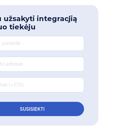
 užsakyti integracjią
uo tiekėju
, pavardė
što adresas
nas (+370)