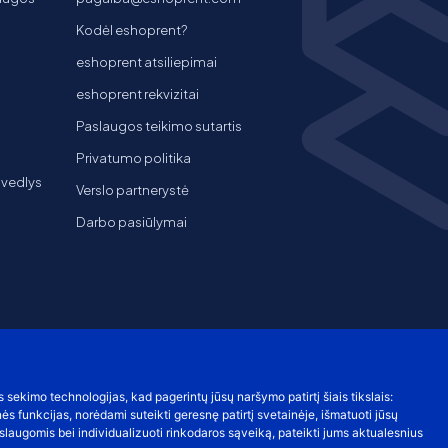
Kodėl eshoprent?
eshoprent atsiliepimai
eshoprent rekvizitai
Paslaugos teikimo sutartis
Privatumo politika
 vedlys
Verslo partnerystė
Darbo pasiūlymai
s sekimo technologijas, kad pagerintų jūsų naršymo patirtį šiais tikslais:
nės funkcijas
,
norėdami suteikti geresnę patirtį svetainėje
,
išmatuoti jūsų
laugomis bei individualizuoti rinkodaros sąveiką
,
pateikti jums aktualesnius