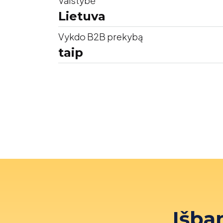
Valstybė
Lietuva
Vykdo B2B prekybą
taip
Išba