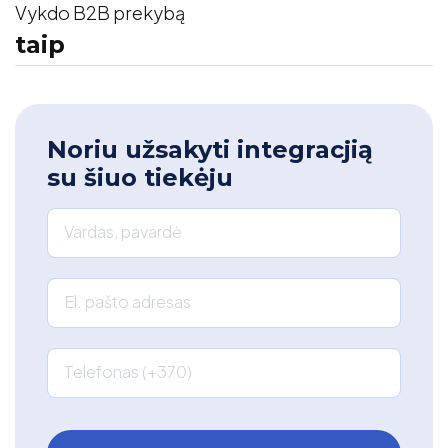
Vykdo B2B prekybą
taip
Noriu užsakyti integracjią
su šiuo tiekėju
Vardas, pavardė
El. pašto adresas
Telefonas (+370)