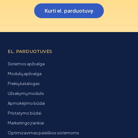
Kurti el. parduotuvę
EL. PARDUOTUVĖS
Sistemos apžvalga
Modulių apžvalga
Prekių katalogas
Užsakymų modulis
Apmokėjimo būdai
Pristatymo būdai
Marketingo įrankiai
Optimizavimas paieškos sistemoms