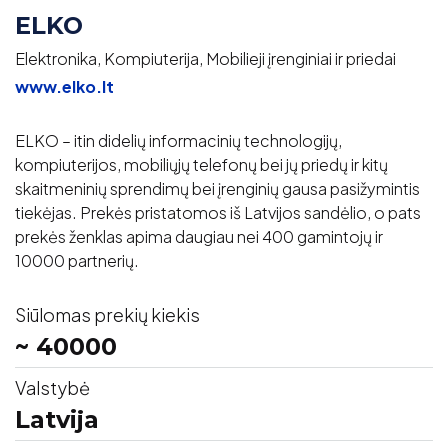
ELKO
Elektronika, Kompiuterija, Mobilieji įrenginiai ir priedai
www.elko.lt
ELKO – itin didelių informacinių technologijų,
kompiuterijos, mobiliųjų telefonų bei jų priedų ir kitų
skaitmeninių sprendimų bei įrenginių gausa pasižymintis
tiekėjas. Prekės pristatomos iš Latvijos sandėlio, o pats
prekės ženklas apima daugiau nei 400 gamintojų ir
10000 partnerių.
Siūlomas prekių kiekis
~ 40000
Valstybė
Latvija