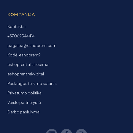
KOMPANIJA
Kontaktai
+37069544414
pagalba@eshoprent.com
Kodėl eshoprent?
eshoprent atsiliepimai
eshoprent rekvizitai
Paslaugos teikimo sutartis
Privatumo politika
Verslo partnerystė
Darbo pasiūlymai