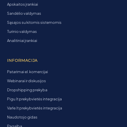
Apskaitos įrankiai
Sandėlio valdymas
Sąsajos su kitomis sistemomis
Turinio valdymas
Analitiniai įrankiai
INFORMACIJA
Patarimai el. komercijai
Webinarai ir diskusijos
Dropshipping prekyba
Pigu.lt prekybvietės integracija
Varle.lt prekybvietės integracija
Naudotojo gidas
Pagalba