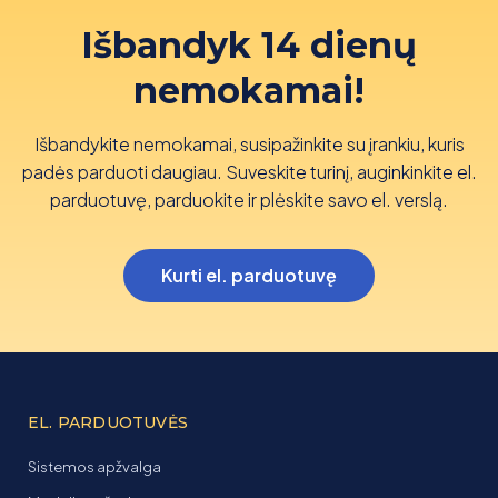
Išbandyk 14 dienų
nemokamai!
Išbandykite nemokamai, susipažinkite su įrankiu, kuris
padės parduoti daugiau. Suveskite turinį, auginkinkite el.
parduotuvę, parduokite ir plėskite savo el. verslą.
Kurti el. parduotuvę
EL. PARDUOTUVĖS
Sistemos apžvalga