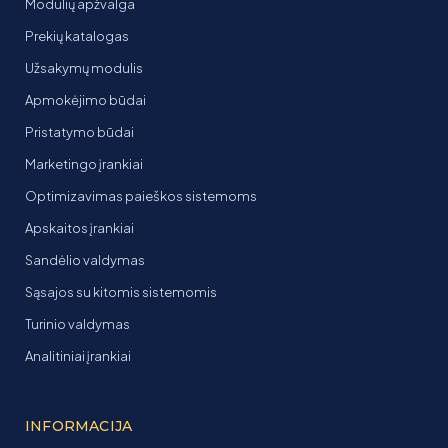
Modulių apžvalga
Prekių katalogas
Užsakymų modulis
Apmokėjimo būdai
Pristatymo būdai
Marketingo įrankiai
Optimizavimas paieškos sistemoms
Apskaitos įrankiai
Sandėlio valdymas
Sąsajos su kitomis sistemomis
Turinio valdymas
Analitiniai įrankiai
INFORMACIJA