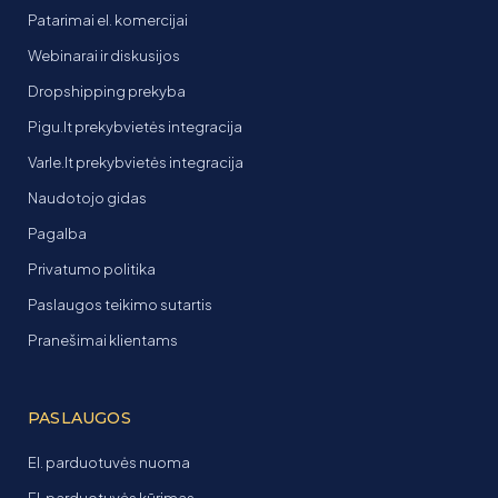
Patarimai el. komercijai
Webinarai ir diskusijos
Dropshipping prekyba
Pigu.lt prekybvietės integracija
Varle.lt prekybvietės integracija
Naudotojo gidas
Pagalba
Privatumo politika
Paslaugos teikimo sutartis
Pranešimai klientams
PASLAUGOS
El. parduotuvės nuoma
El. parduotuvės kūrimas