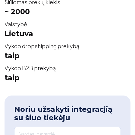
Siūlomas prekių kiekis
~ 2000
Valstybė
Lietuva
Vykdo dropshipping prekybą
taip
Vykdo B2B prekybą
taip
Noriu užsakyti integracjią
su šiuo tiekėju
Vardas, pavardė