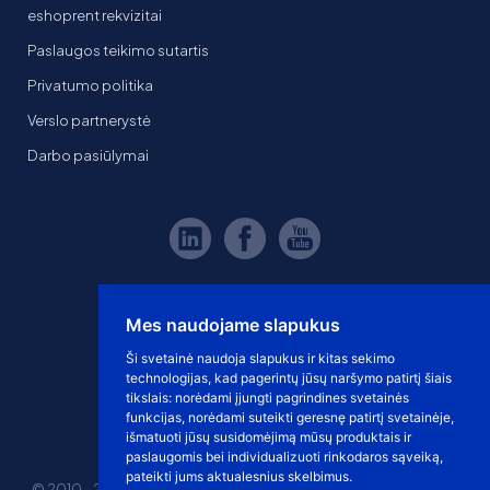
eshoprent rekvizitai
Paslaugos teikimo sutartis
Privatumo politika
Verslo partnerystė
Darbo pasiūlymai
Mes naudojame slapukus
Ši svetainė naudoja slapukus ir kitas sekimo
technologijas, kad pagerintų jūsų naršymo patirtį šiais
tikslais:
norėdami įjungti pagrindines svetainės
funkcijas
,
norėdami suteikti geresnę patirtį svetainėje
,
išmatuoti jūsų susidomėjimą mūsų produktais ir
paslaugomis bei individualizuoti rinkodaros sąveiką
,
pateikti jums aktualesnius skelbimus
.
© 2010 - 2026 eshoprent prekinis ženklas saugomas. Kopijuoti