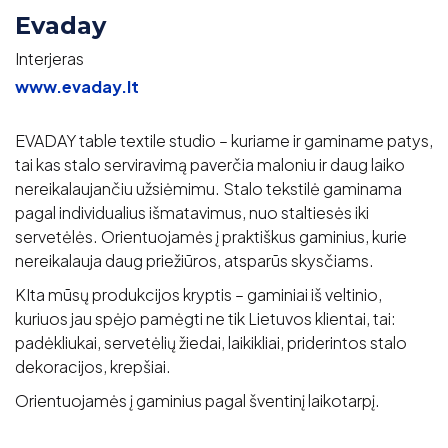
Evaday
Interjeras
www.evaday.lt
EVADAY table textile studio – kuriame ir gaminame patys,
tai kas stalo serviravimą paverčia maloniu ir daug laiko
nereikalaujančiu užsiėmimu. Stalo tekstilė gaminama
pagal individualius išmatavimus, nuo staltiesės iki
servetėlės. Orientuojamės į praktiškus gaminius, kurie
nereikalauja daug priežiūros, atsparūs skysčiams.
KIta mūsų produkcijos kryptis – gaminiai iš veltinio,
kuriuos jau spėjo pamėgti ne tik Lietuvos klientai, tai:
padėkliukai, servetėlių žiedai, laikikliai, priderintos stalo
dekoracijos, krepšiai.
Orientuojamės į gaminius pagal šventinį laikotarpį.