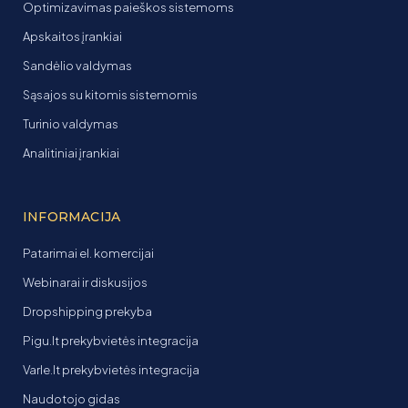
Optimizavimas paieškos sistemoms
Apskaitos įrankiai
Sandėlio valdymas
Sąsajos su kitomis sistemomis
Turinio valdymas
Analitiniai įrankiai
INFORMACIJA
Patarimai el. komercijai
Webinarai ir diskusijos
Dropshipping prekyba
Pigu.lt prekybvietės integracija
Varle.lt prekybvietės integracija
Naudotojo gidas