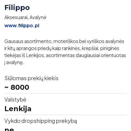
Filippo
Aksesuarai, Avalynė
www.filippo.pl
Gausaus asortimento, moteriškos bei vyriškos avalynės
ir kitų aprangos priedų kaip rankinės, krepšiai, piniginės
tiekėjas iš Lenkijos, asortimentas daugiausiai orientuotas
į avalynę.
Siūlomas prekių kiekis
~ 8000
Valstybė
Lenkija
Vykdo dropshipping prekybą
ne