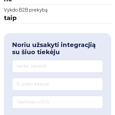
Vykdo B2B prekybą
taip
Noriu užsakyti integracjią
su šiuo tiekėju
Vardas, pavardė
El. pašto adresas
Telefonas (+370)