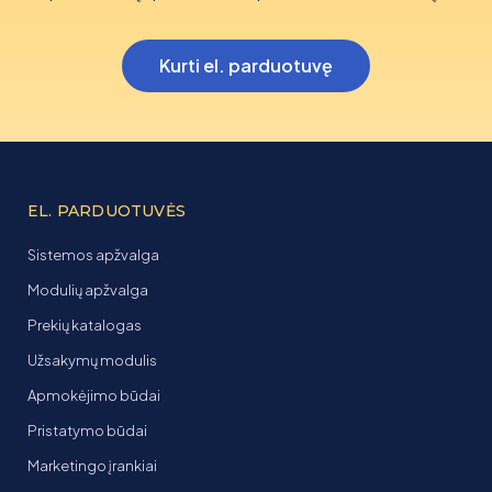
Kurti el. parduotuvę
EL. PARDUOTUVĖS
Sistemos apžvalga
Modulių apžvalga
Prekių katalogas
Užsakymų modulis
Apmokėjimo būdai
Pristatymo būdai
Marketingo įrankiai