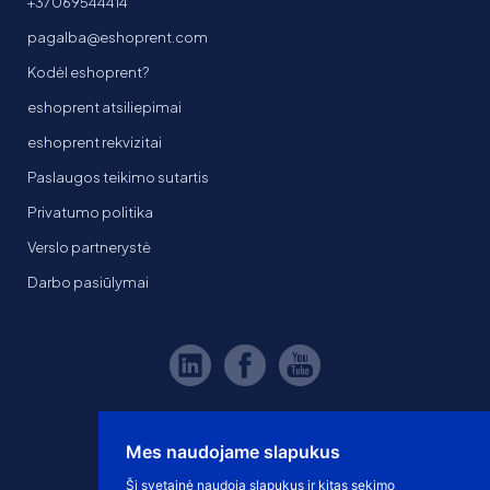
+37069544414
pagalba@eshoprent.com
Kodėl eshoprent?
eshoprent atsiliepimai
eshoprent rekvizitai
Paslaugos teikimo sutartis
Privatumo politika
Verslo partnerystė
Darbo pasiūlymai
Mes naudojame slapukus
Ši svetainė naudoja slapukus ir kitas sekimo