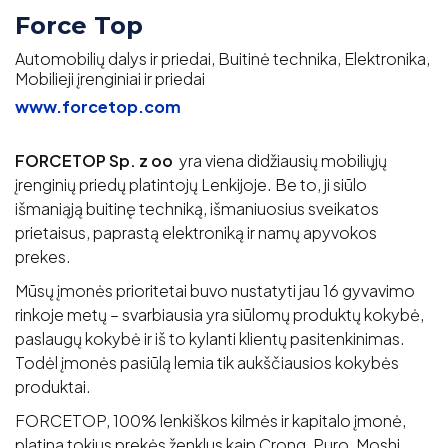
Force Top
Automobilių dalys ir priedai, Buitinė technika, Elektronika,
Mobilieji įrenginiai ir priedai
www.forcetop.com
FORCETOP Sp. z oo
yra viena didžiausių mobiliųjų
įrenginių priedų platintojų Lenkijoje. Be to, ji siūlo
išmaniąją buitinę techniką, išmaniuosius sveikatos
prietaisus, paprastą elektroniką ir namų apyvokos
prekes.
Mūsų įmonės prioritetai buvo nustatyti jau 16 gyvavimo
rinkoje metų – svarbiausia yra siūlomų produktų kokybė,
paslaugų kokybė ir iš to kylanti klientų pasitenkinimas.
Todėl įmonės pasiūlą lemia tik aukščiausios kokybės
produktai.
FORCETOP, 100% lenkiškos kilmės ir kapitalo įmonė,
platina tokius prekės ženklus kaip Crong, Puro, Moshi,