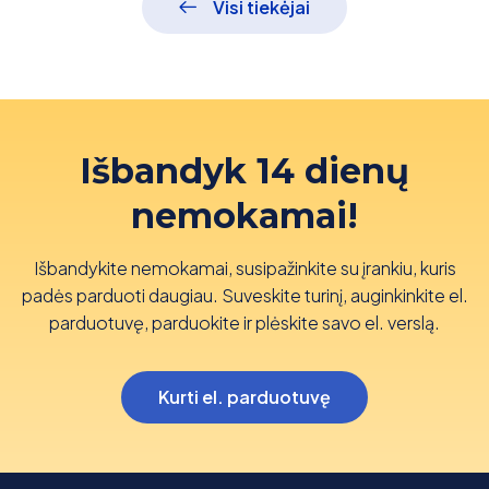
Visi tiekėjai
Išbandyk 14 dienų
nemokamai!
Išbandykite nemokamai, susipažinkite su įrankiu, kuris
padės parduoti daugiau. Suveskite turinį, auginkinkite el.
parduotuvę, parduokite ir plėskite savo el. verslą.
Kurti el. parduotuvę