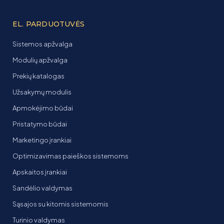
EL. PARDUOTUVĖS
Sistemos apžvalga
Modulių apžvalga
Prekių katalogas
Užsakymų modulis
Apmokėjimo būdai
Pristatymo būdai
Marketingo įrankiai
Optimizavimas paieškos sistemoms
Apskaitos įrankiai
Sandėlio valdymas
Sąsajos su kitomis sistemomis
Turinio valdymas