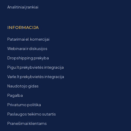
Analitiniai įrankiai
INFORMACIJA
Patarimai el. komercijai
Webinarai ir diskusijos
Dropshipping prekyba
Pigu.lt prekybvietės integracija
Varle.lt prekybvietės integracija
Naudotojo gidas
Pagalba
Privatumo politika
Paslaugos teikimo sutartis
Pranešimai klientams