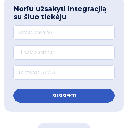
Noriu užsakyti integracjią
su šiuo tiekėju
Vardas, pavardė
El. pašto adresas
Telefonas (+370)