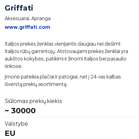
Griffati
Aksesuarai, Apranga
www.griffati.com
Italijos prekės ženklas vienijantis daugiau nei dešimt
Italijos rūbų gamintojų. Atstovaujami prekės ženklai yra
aukštos kokybės, patikimi ir žinomi Italijos bei pasaulio
rinkose.
Įmonė pateikia plačiai ir patogiai, net į 24-ias kalbas
išverstą prekių asortimentą.
Siūlomas prekių kiekis
~ 30000
Valstybė
EU