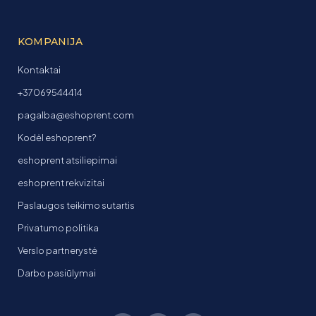
KOMPANIJA
Kontaktai
+37069544414
pagalba@eshoprent.com
Kodėl eshoprent?
eshoprent atsiliepimai
eshoprent rekvizitai
Paslaugos teikimo sutartis
Privatumo politika
Verslo partnerystė
Darbo pasiūlymai