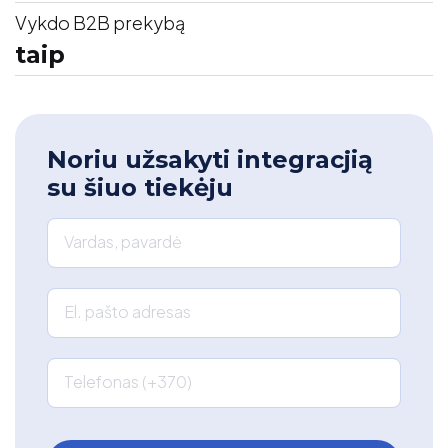
Vykdo B2B prekybą
taip
Noriu užsakyti integracjią
su šiuo tiekėju
Vardas, pavardė
El. pašto adresas
Telefonas (+370)