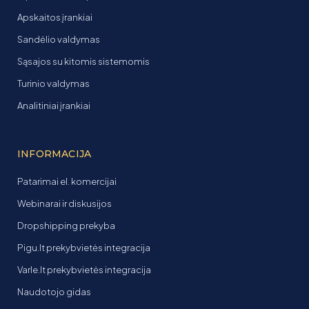
Apskaitos įrankiai
Sandėlio valdymas
Sąsajos su kitomis sistemomis
Turinio valdymas
Analitiniai įrankiai
INFORMACIJA
Patarimai el. komercijai
Webinarai ir diskusijos
Dropshipping prekyba
Pigu.lt prekybvietės integracija
Varle.lt prekybvietės integracija
Naudotojo gidas