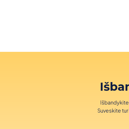
Išba
Išbandykite 
Suveskite turi