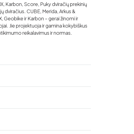
 Karbon, Score, Puky dviračių prekinių
ojų dviračius. CUBE, Merida, Arkus &
eobike ir Karbon – gerai žinomi ir
jai. Jie projektuoja ir gamina kokybiškus
patikimumo reikalavimus ir normas.