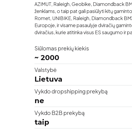
AZIMUT, Raleigh, Geobike, Diamondback BMX,
ženklams, o taip pat gali pasiūlyti kitų gamint
Romet, UNIBIKE, Raleigh, Diamondback BMX, G
Europoje, ir visame pasaulyje dviračių gaminto
dviračius, kurie atitinka visus ES saugumo ir 
Siūlomas prekių kiekis
~ 2000
Valstybė
Lietuva
Vykdo dropshipping prekybą
ne
Vykdo B2B prekybą
taip