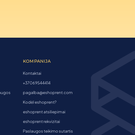
KOMPANIJA
Kontaktai
+37069544414
laugos
pagalba@eshoprent.com
Kodėl eshoprent?
eshoprent atsiliepimai
eshoprent rekvizitai
Paslaugos teikimo sutartis