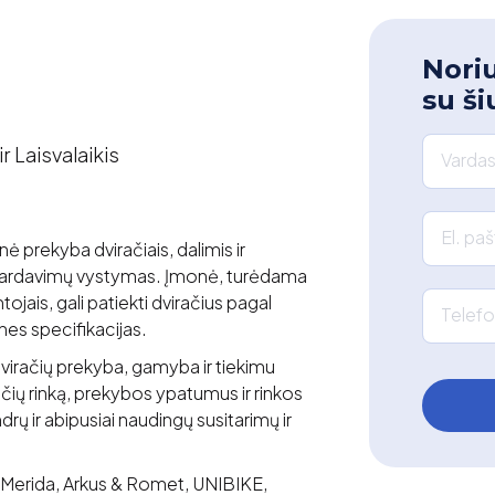
Noriu
su ši
ir Laisvalaikis
Vardas
El. pa
 prekyba dviračiais, dalimis ir
ų pardavimų vystymas. Įmonė, turėdama
ntojais, gali patiekti dviračius pagal
Telefo
nes specifikacijas.
u dviračių prekyba, gamyba ir tiekimu
račių rinką, prekybos ypatumus ir rinkos
rų ir abipusiai naudingų susitarimų ir
Merida, Arkus & Romet, UNIBIKE,