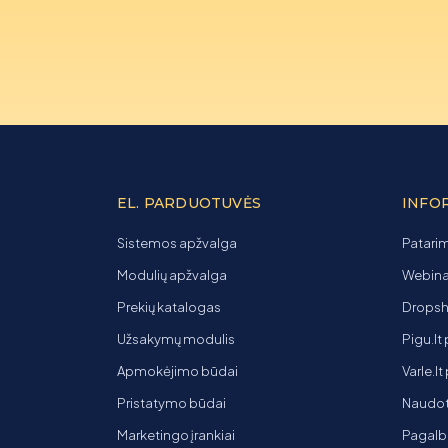
EL. PARDUOTUVĖS
INFO
Sistemos apžvalga
Patarim
Modulių apžvalga
Webinar
Prekių katalogas
Dropsh
Užsakymų modulis
Pigu.lt
Apmokėjimo būdai
Varle.l
Pristatymo būdai
Naudot
Marketingo įrankiai
Pagalb