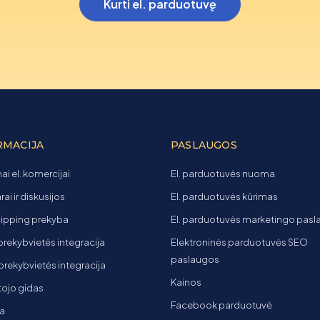
Kurti el. parduotuvę
RMACIJA
PASLAUGOS
ai el. komercijai
El. parduotuvės nuoma
ai ir diskusijos
El. parduotuvės kūrimas
ipping prekyba
El. parduotuvės marketingo pas
 prekybvietės integracija
Elektroninės parduotuvės SEO
paslaugos
t prekybvietės integracija
Kainos
ojo gidas
Facebook parduotuvė
a