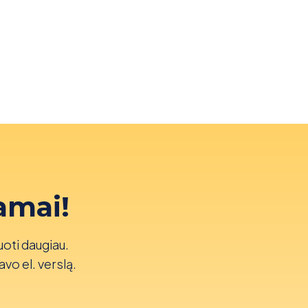
amai!
uoti daugiau.
avo el. verslą.