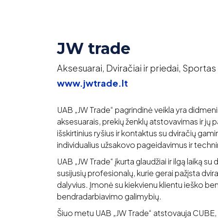
JW trade
Aksesuarai, Dviračiai ir priedai, Sportas 
www.jwtrade.lt
UAB „JW Trade“ pagrindinė veikla yra didmeninė
aksesuarais, prekių ženklų atstovavimas ir j
išskirtinius ryšius ir kontaktus su dviračių gami
individualius užsakovo pageidavimus ir techni
UAB „JW Trade“ įkurta glaudžiai ir ilgą laiką s
susijusių profesionalų, kurie gerai pažįsta dvi
dalyvius. Įmonė su kiekvienu klientu ieško bend
bendradarbiavimo galimybių.
Šiuo metu UAB „JW Trade“ atstovauja CUBE, 