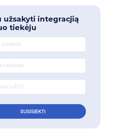
 užsakyti integracjią
uo tiekėju
, pavardė
što adresas
nas (+370)