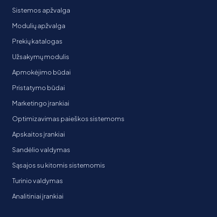
Sistemos apžvalga
Modulių apžvalga
Prekių katalogas
Užsakymų modulis
Apmokėjimo būdai
Pristatymo būdai
Marketingo įrankiai
Optimizavimas paieškos sistemoms
Apskaitos įrankiai
Sandėlio valdymas
Sąsajos su kitomis sistemomis
Turinio valdymas
Analitiniai įrankiai