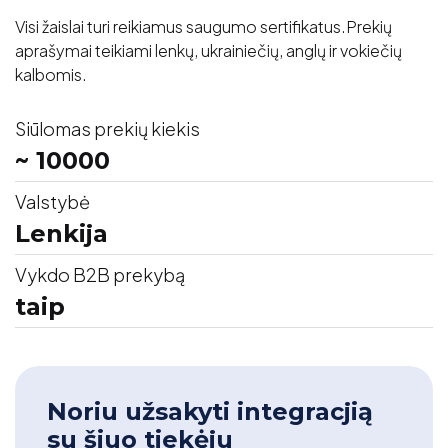
Visi žaislai turi reikiamus saugumo sertifikatus.Prekių
aprašymai teikiami lenkų, ukrainiečių, anglų ir vokiečių
kalbomis.
Siūlomas prekių kiekis
~ 10000
Valstybė
Lenkija
Vykdo B2B prekybą
taip
Noriu užsakyti integracjią
su šiuo tiekėju