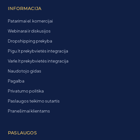
INFORMACIJA
Patarimai el. komercijai
Webinarai ir diskusijos
Dropshipping prekyba
Pigu.lt prekybvietės integracija
Varle.lt prekybvietės integracija
Naudotojo gidas
Pagalba
Privatumo politika
Paslaugos teikimo sutartis
Pranešimai klientams
PASLAUGOS