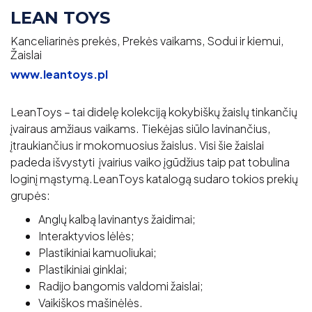
LEAN TOYS
Kanceliarinės prekės, Prekės vaikams, Sodui ir kiemui,
Žaislai
www.leantoys.pl
LeanToys – tai didelę kolekciją kokybiškų žaislų tinkančių
įvairaus amžiaus vaikams. Tiekėjas siūlo lavinančius,
įtraukiančius ir mokomuosius žaislus. Visi šie žaislai
padeda išvystyti įvairius vaiko įgūdžius taip pat tobulina
loginį mąstymą.LeanToys katalogą sudaro tokios prekių
grupės:
Anglų kalbą lavinantys žaidimai;
Interaktyvios lėlės;
Plastikiniai kamuoliukai;
Plastikiniai ginklai;
Radijo bangomis valdomi žaislai;
Vaikiškos mašinėlės.