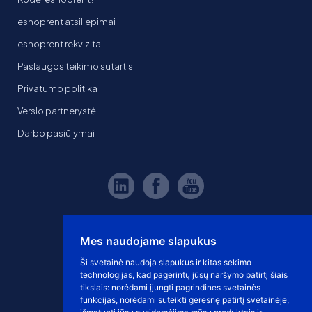
eshoprent atsiliepimai
eshoprent rekvizitai
Paslaugos teikimo sutartis
Privatumo politika
Verslo partnerystė
Darbo pasiūlymai
Mes naudojame slapukus
Ši svetainė naudoja slapukus ir kitas sekimo
technologijas, kad pagerintų jūsų naršymo patirtį šiais
tikslais:
norėdami įjungti pagrindines svetainės
funkcijas
,
norėdami suteikti geresnę patirtį svetainėje
,