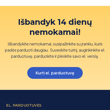
Išbandyk 14 dienų
nemokamai!
Išbandykite nemokamai, susipažinkite su įrankiu, kuris
padės parduoti daugiau. Suveskite turinį, auginkinkite el.
parduotuvę, parduokite ir plėskite savo el. verslą.
Kurti el. parduotuvę
EL. PARDUOTUVĖS