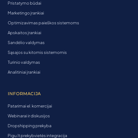
Pristatymo būdai
Marketingo įrankiai
Optimizavimas paieškos sistemoms
Apskaitos įrankiai
Sandėlio valdymas
Sąsajos su kitomis sistemomis
Turinio valdymas
Analitiniai įrankiai
INFORMACIJA
Patarimai el. komercijai
Webinarai ir diskusijos
Dropshipping prekyba
Pigu.lt prekybvietės integracija