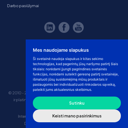
Darbo pasiūlymai
Mes naudojame slapukus
Ši svetainė naudoja slapukus ir kitas sekimo
technologijas, kad pagerintų jūsų naršymo patirtį šiais
tikslais:
norėdami įjungti pagrindines svetainės
funkcijas
,
norėdami suteikti geresnę patirtį svetainėje
,
išmatuoti jūsų susidomėjimą mūsų produktais ir
paslaugomis bei individualizuoti rinkodaros sąveiką
,
pateikti jums aktualesnius skelbimus
.
© 2010 - 2026 eshoprent prekinis ženklas saugomas. Kopijuoti
ir platinti svetainės turinį be sutikimo griežtai draudžiama.
Sutinku
Kainos nurodytos be PVM
Keisti mano pasirinkimus
Internetinė prekyba
El. parduotuvės nuomos kaina
Drophipping prekyba
Marketplace prekyba