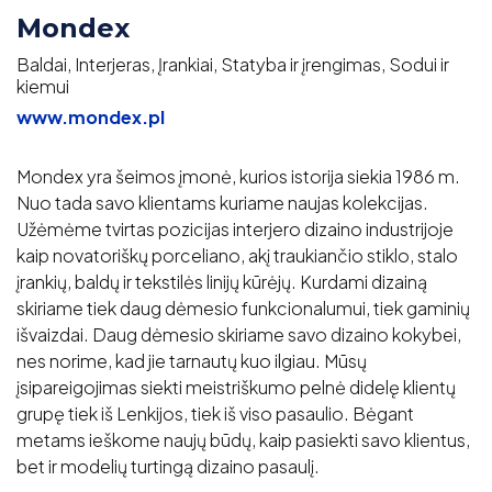
Mondex
Baldai, Interjeras, Įrankiai, Statyba ir įrengimas, Sodui ir
kiemui
www.mondex.pl
Mondex yra šeimos įmonė, kurios istorija siekia 1986 m.
Nuo tada savo klientams kuriame naujas kolekcijas.
Užėmėme tvirtas pozicijas interjero dizaino industrijoje
kaip novatoriškų porceliano, akį traukiančio stiklo, stalo
įrankių, baldų ir tekstilės linijų kūrėjų. Kurdami dizainą
skiriame tiek daug dėmesio funkcionalumui, tiek gaminių
išvaizdai. Daug dėmesio skiriame savo dizaino kokybei,
nes norime, kad jie tarnautų kuo ilgiau. Mūsų
įsipareigojimas siekti meistriškumo pelnė didelę klientų
grupę tiek iš Lenkijos, tiek iš viso pasaulio. Bėgant
metams ieškome naujų būdų, kaip pasiekti savo klientus,
bet ir modelių turtingą dizaino pasaulį.