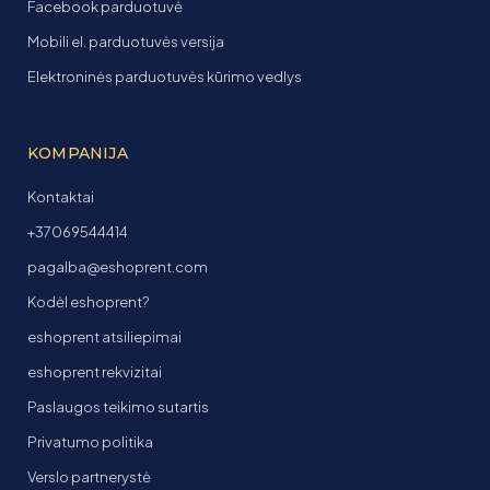
Facebook parduotuvė
Mobili el. parduotuvės versija
Elektroninės parduotuvės kūrimo vedlys
KOMPANIJA
Kontaktai
+37069544414
pagalba@eshoprent.com
Kodėl eshoprent?
eshoprent atsiliepimai
eshoprent rekvizitai
Paslaugos teikimo sutartis
Privatumo politika
Verslo partnerystė