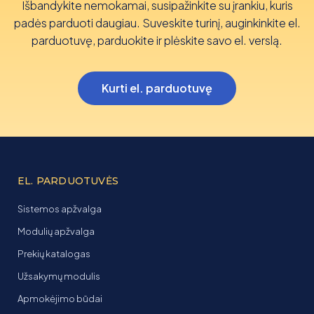
Išbandykite nemokamai, susipažinkite su įrankiu, kuris
padės parduoti daugiau. Suveskite turinį, auginkinkite el.
parduotuvę, parduokite ir plėskite savo el. verslą.
Kurti el. parduotuvę
EL. PARDUOTUVĖS
Sistemos apžvalga
Modulių apžvalga
Prekių katalogas
Užsakymų modulis
Apmokėjimo būdai