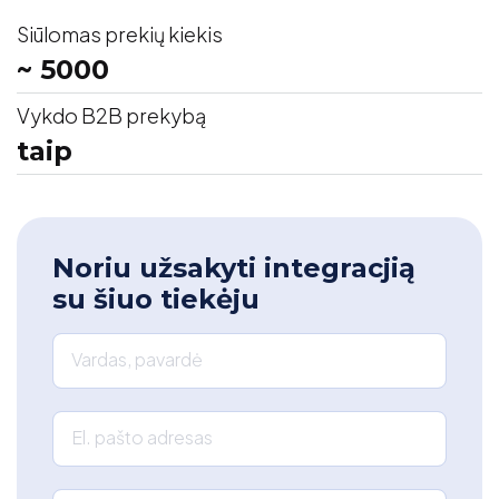
Siūlomas prekių kiekis
~ 5000
Vykdo B2B prekybą
taip
Noriu užsakyti integracjią
su šiuo tiekėju
Vardas, pavardė
El. pašto adresas