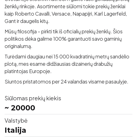
ženklų rinkoje. Asortimente siūlomi tokie prekių ženklai
kaip Roberto Cavalli, Versace, Napapijri, Karl Lagerfeld,
Gant ir daugelis kitų.
Mūsų filosofija – pirkti tik iš oficialių prekių ženklų. Šios
politikos dėka galime 100% garantuoti savo gaminių
originalumą.
Turėdami daugiau nei 15 000 kvadratinių metrų sandėlio
plotą, mes esame didžiausias dizainerių drabužių
platintojas Europoje.
Siuntos pristatomos per 24 valandas visame pasaulyje.
Siūlomas prekių kiekis
~ 20000
Valstybė
Italija