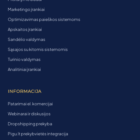
Marketingo įrankiai
Optimizavimas paieškos sistemoms
Apskaitos įrankiai
Sandėlio valdymas
Sąsajos su kitomis sistemomis
Turinio valdymas
Analitiniai įrankiai
INFORMACIJA
Patarimai el. komercijai
Webinarai ir diskusijos
Dropshipping prekyba
Pigu.lt prekybvietės integracija