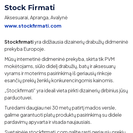
Stock Firmati
Aksesuarai, Apranga, Avalynė
www.stockfirmati.com
Stockfirmati
yra didžiausia dizainerių drabužių didmeninė
prekyba Europoje.
Mūsų internetinė didmeninė prekyba, skirta tik PVM
mokėtojams, siūlo didelį drabužių, batų ir aksesuarų
vyrams ir moterims pasirinkimą iš geriausių rinkoje
esančių prekių ženklų konkurencingomis kainomis.
„Stockfirmati“ yra ideali vieta pirkti dizainerių dirbinius jūsų
parduotuvei.
Turėdami daugiau nei 30 metų patirtį mados versle,
galime garantuoti platų produktų pasirinkimą su didele
pardavimų apyvarta ir visada naujausiais.
Svetainėje stockfirmati.com galite rasti geriausių prekių