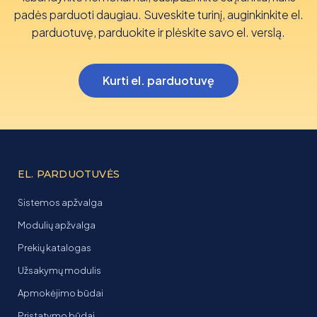
padės parduoti daugiau. Suveskite turinį, auginkinkite el.
parduotuvę, parduokite ir plėskite savo el. verslą.
Kurti el. parduotuvę
EL. PARDUOTUVĖS
Sistemos apžvalga
Modulių apžvalga
Prekių katalogas
Užsakymų modulis
Apmokėjimo būdai
Pristatymo būdai