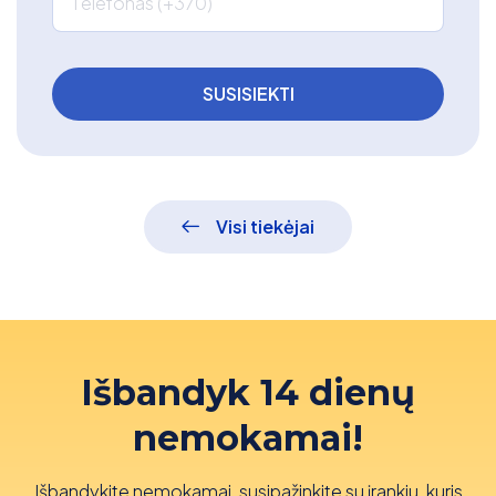
Telefonas (+370)
Visi tiekėjai
Išbandyk 14 dienų
nemokamai!
Išbandykite nemokamai, susipažinkite su įrankiu, kuris