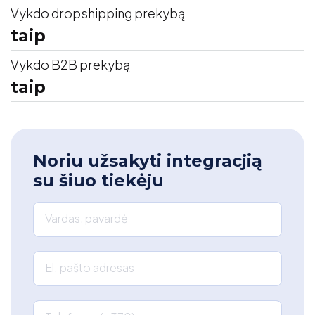
Vykdo dropshipping prekybą
taip
Vykdo B2B prekybą
taip
Noriu užsakyti integracjią
su šiuo tiekėju
Vardas, pavardė
El. pašto adresas