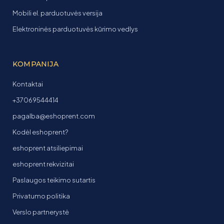
Mobili el. parduotuvės versija
Elektroninės parduotuvės kūrimo vedlys
KOMPANIJA
Kontaktai
+37069544414
pagalba@eshoprent.com
Kodėl eshoprent?
eshoprent atsiliepimai
eshoprent rekvizitai
Paslaugos teikimo sutartis
Privatumo politika
Verslo partnerystė