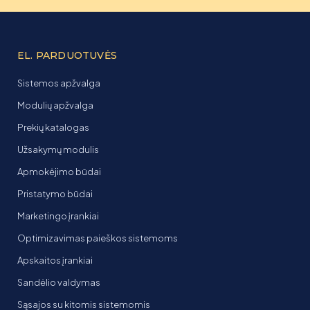
EL. PARDUOTUVĖS
Sistemos apžvalga
Modulių apžvalga
Prekių katalogas
Užsakymų modulis
Apmokėjimo būdai
Pristatymo būdai
Marketingo įrankiai
Optimizavimas paieškos sistemoms
Apskaitos įrankiai
Sandėlio valdymas
Sąsajos su kitomis sistemomis