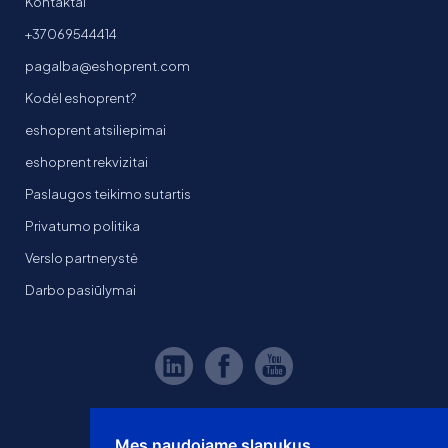
Kontaktai
+37069544414
pagalba@eshoprent.com
Kodėl eshoprent?
eshoprent atsiliepimai
eshoprent rekvizitai
Paslaugos teikimo sutartis
Privatumo politika
Verslo partnerystė
Darbo pasiūlymai
Mes naudojame slapukus