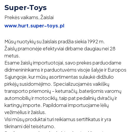
Super-Toys
Prekės vaikams, Žaislai
www.hurt.super-toys.pl
Mūsų nuotykių su žaislais pradžia siekia 1992 m.
Žaislų pramonėje efektyviai dirbame daugiau nei 28
metus.
Esame žaislų importuotojai, savo prekes parduodame
didmenininkams ir parduotuvėms visoje šalyje ir Europos
Sąjungoje, kur mūsų asortimentas sulaukė didžiulio
pirkėjų susidomėjimo. Specializuojamės vaikiškų
transporto priemonių – keturračių, baterijomis varomų
automobilių ir motociklų, taip pat pedalinių dviračių ir
kartingų importe. Papildomai importuojame lėlių
vežimėlius ir žaislus.
Visi mūsų produktai turi reikiamus sertifikatus ir yra
tikrinami dėl teisėtumo.