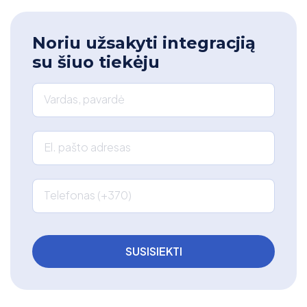
Noriu užsakyti integracjią
su šiuo tiekėju
Vardas, pavardė
El. pašto adresas
Telefonas (+370)