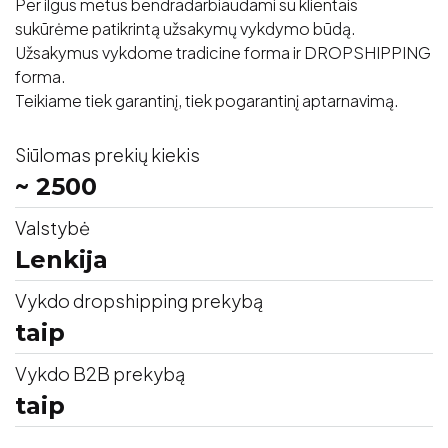
Per ilgus metus bendradarbiaudami su klientais
sukūrėme patikrintą užsakymų vykdymo būdą.
Užsakymus vykdome tradicine forma ir DROPSHIPPING
forma.
Teikiame tiek garantinį, tiek pogarantinį aptarnavimą.
Siūlomas prekių kiekis
~ 2500
Valstybė
Lenkija
Vykdo dropshipping prekybą
taip
Vykdo B2B prekybą
taip