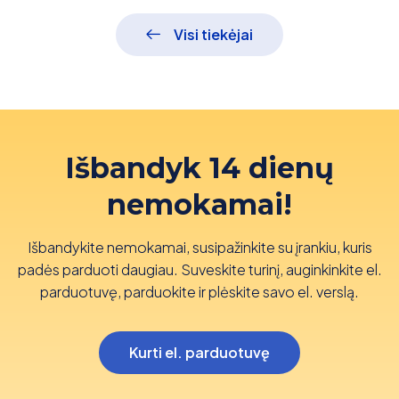
Visi tiekėjai
Išbandyk 14 dienų
nemokamai!
Išbandykite nemokamai, susipažinkite su įrankiu, kuris
padės parduoti daugiau. Suveskite turinį, auginkinkite el.
parduotuvę, parduokite ir plėskite savo el. verslą.
Kurti el. parduotuvę