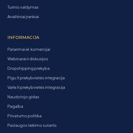
Turinio valdymas
Analitiniai įrankiai
INFORMACIJA
Patarimai el. komercijai
Webinarai ir diskusijos
Dropshipping prekyba
Pigu.lt prekybvietės integracija
Varle.lt prekybvietės integracija
Naudotojo gidas
Pagalba
Privatumo politika
Paslaugos teikimo sutartis