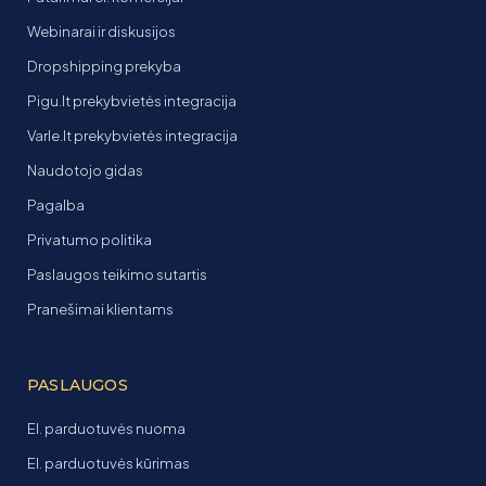
Webinarai ir diskusijos
Dropshipping prekyba
Pigu.lt prekybvietės integracija
Varle.lt prekybvietės integracija
Naudotojo gidas
Pagalba
Privatumo politika
Paslaugos teikimo sutartis
Pranešimai klientams
PASLAUGOS
El. parduotuvės nuoma
El. parduotuvės kūrimas