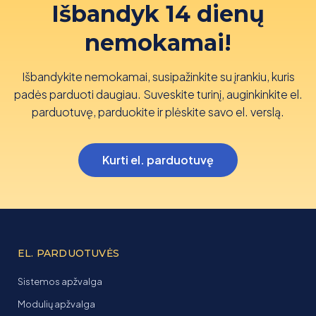
Išbandyk 14 dienų
nemokamai!
Išbandykite nemokamai, susipažinkite su įrankiu, kuris
padės parduoti daugiau. Suveskite turinį, auginkinkite el.
parduotuvę, parduokite ir plėskite savo el. verslą.
Kurti el. parduotuvę
EL. PARDUOTUVĖS
Sistemos apžvalga
Modulių apžvalga