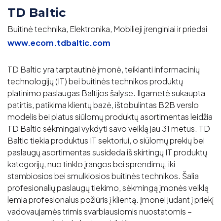
TD Baltic
Buitinė technika, Elektronika, Mobilieji įrenginiai ir priedai
www.ecom.tdbaltic.com
TD Baltic yra tarptautinė įmonė, teikianti informacinių
technologijų (IT) bei buitinės technikos produktų
platinimo paslaugas Baltijos šalyse. Ilgametė sukaupta
patirtis, patikima klientų bazė, ištobulintas B2B verslo
modelis bei platus siūlomų produktų asortimentas leidžia
TD Baltic sėkmingai vykdyti savo veiklą jau 31 metus. TD
Baltic tiekia produktus IT sektoriui, o siūlomų prekių bei
paslaugų asortimentas susideda iš skirtingų IT produktų
kategorijų, nuo tinklo įrangos bei sprendimų, iki
stambiosios bei smulkiosios buitinės technikos. Šalia
profesionalių paslaugų tiekimo, sėkmingą įmonės veiklą
lemia profesionalus požiūris į klientą. Įmonei judant į priekį
vadovaujamės trimis svarbiausiomis nuostatomis –