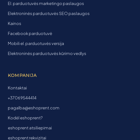
El. parduotuvės marketingo paslaugos
Elektroninės parduotuvės SEO paslaugos
Kainos
Facebook parduotuvė
Mobili el. parduotuvės versija
Elektroninės parduotuvės kūrimo vedlys
KOMPANIJA
Kontaktai
+37069544414
pagalba@eshoprent.com
Kodėl eshoprent?
eshoprent atsiliepimai
eshoprent rekvizitai