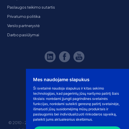
Paslaugos teikimo sutartis
Privatumo politika
Verslo partnerystė
Darbo pasiūlymai
Mes naudojame slapukus
Ši svetainė naudoja slapukus ir kitas sekimo
technologijas, kad pagerintų jūsų naršymo patirtį šiais
tikslais:
norėdami įjungti pagrindines svetainės
funkcijas
,
norėdami suteikti geresnę patirtį svetainėje
,
išmatuoti jūsų susidomėjimą mūsų produktais ir
paslaugomis bei individualizuoti rinkodaros sąveiką
,
pateikti jums aktualesnius skelbimus
.
© 2010 - 2026 eshoprent prekinis ženklas saugomas. Kopijuoti