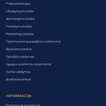
Prekių katalogas
Užsakymų modulis
Apmokėjimo būdai
Pristatymo būdai
Marketingo įrankiai
Optimizavimas paieškos sistemoms
Apskaitos įrankiai
Sandėlio valdymas
Sąsajos su kitomis sistemomis
Turinio valdymas
Analitiniai įrankiai
INFORMACIJA
Patarimai el. komercijai