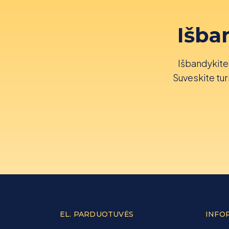
Išba
Išbandykite 
Suveskite turi
EL. PARDUOTUVĖS
INFO