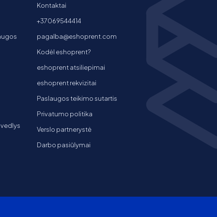
Kontaktai
+37069544414
laugos
pagalba@eshoprent.com
Kodėl eshoprent?
eshoprent atsiliepimai
eshoprent rekvizitai
Paslaugos teikimo sutartis
Privatumo politika
 vedlys
Verslo partnerystė
Darbo pasiūlymai