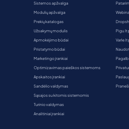
Sistemos apžvalga
Patarim
Modulių apžvalga
Webinar
Prekių katalogas
Dropsh
Užsakymų modulis
Pigu.lt
Apmokėjimo būdai
Varle.l
Pristatymo būdai
Naudot
Marketingo įrankiai
Pagalb
Optimizavimas paieškos sistemoms
Privatu
Apskaitos įrankiai
Paslaug
Sandėlio valdymas
Praneš
Sąsajos su kitomis sistemomis
Turinio valdymas
Analitiniai įrankiai