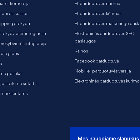
ai el. komercijai
El. parduotuvės nuoma
ai ir diskusijos
El. parduotuvės kūrimas
ipping prekyba
El. parduotuvės marketingo pas
 prekybvietės integracija
Elektroninės parduotuvės SEO
paslaugos
t prekybvietės integracija
Kainos
ojo gidas
Facebook parduotuvė
a
Mobili el. parduotuvės versija
mo politika
Elektroninės parduotuvės kūrimo
os teikimo sutartis
imai klientams
Mes naudojame slapukus