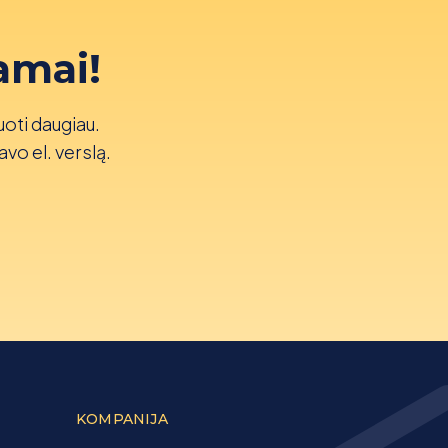
amai!
uoti daugiau.
avo el. verslą.
KOMPANIJA