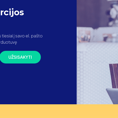
cijos
iesiai į savo el. pašto
parduotuvę
UŽSISAKYTI