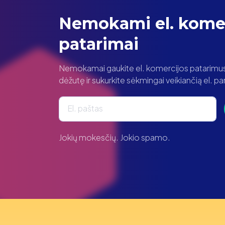
Nemokami el. komer
patarimai
Nemokamai gaukite el. komercijos patarimus t
dėžutę ir sukurkite sėkmingai veikiančią el. 
El. paštas
Jokių mokesčių. Jokio spamo.