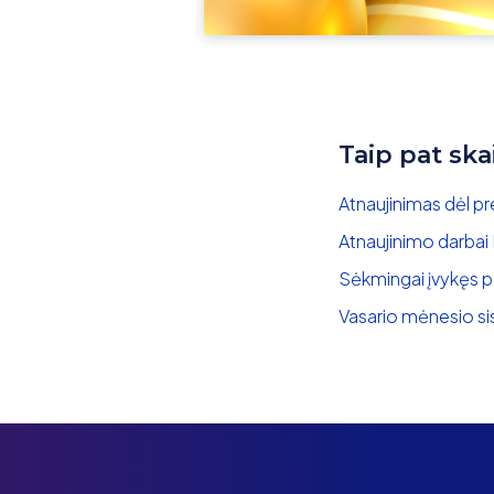
Taip pat ska
Atnaujinimas dėl p
Atnaujinimo darbai
Sėkmingai įvykęs p
Vasario mėnesio si