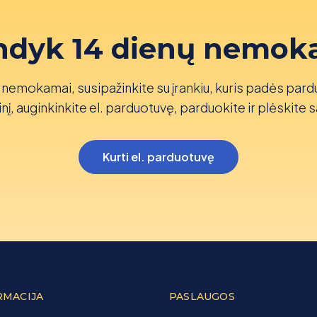
ndyk 14 dienų nemok
nemokamai, susipažinkite su įrankiu, kuris padės pard
nį, auginkinkite el. parduotuvę, parduokite ir plėskite s
Kurti el. parduotuvę
RMACIJA
PASLAUGOS