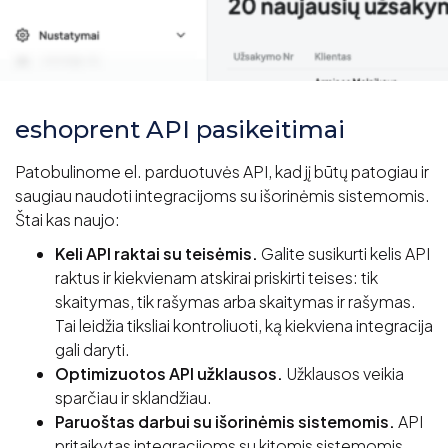
eshoprent API pasikeitimai
Patobulinome el. parduotuvės API, kad jį būtų patogiau ir
saugiau naudoti integracijoms su išorinėmis sistemomis.
Štai kas naujo:
Keli API raktai su teisėmis.
Galite susikurti kelis API
raktus ir kiekvienam atskirai priskirti teises: tik
skaitymas, tik rašymas arba skaitymas ir rašymas.
Tai leidžia tiksliai kontroliuoti, ką kiekviena integracija
gali daryti.
Optimizuotos API užklausos.
Užklausos veikia
sparčiau ir sklandžiau.
Paruoštas darbui su išorinėmis sistemomis.
API
pritaikytas integracijoms su kitomis sistemomis,