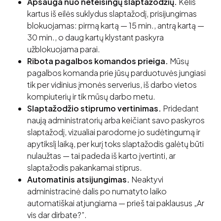
Apsauga nuo neteisingų slaptažodžių.
Kelis
kartus iš eilės suklydus slaptažodį, prisijungimas
blokuojamas: pirmą kartą — 15 min., antrą kartą —
30 min., o daug kartų klystant paskyra
užblokuojama parai.
Ribota pagalbos komandos prieiga.
Mūsų
pagalbos komanda prie jūsų parduotuvės jungiasi
tik per vidinius įmonės serverius, iš darbo vietos
kompiuterių ir tik mūsų darbo metu.
Slaptažodžio stiprumo vertinimas.
Pridedant
naują administratorių arba keičiant savo paskyros
slaptažodį, vizualiai parodome jo sudėtingumą ir
apytikslį laiką, per kurį toks slaptažodis galėtų būti
nulaužtas — tai padeda iš karto įvertinti, ar
slaptažodis pakankamai stiprus.
Automatinis atsijungimas.
Neaktyvi
administracinė dalis po numatyto laiko
automatiškai atjungiama — prieš tai paklausus „Ar
vis dar dirbate?”.