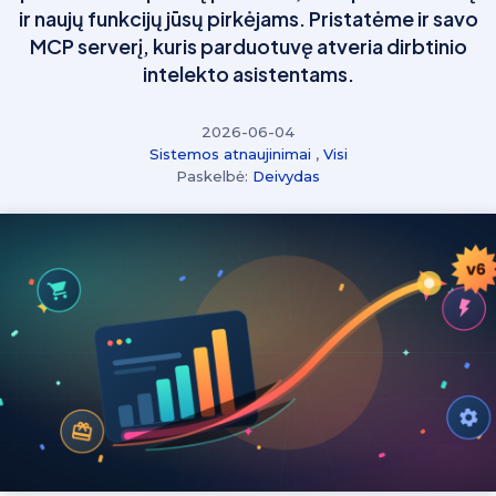
ir naujų funkcijų jūsų pirkėjams. Pristatėme ir savo
MCP serverį, kuris parduotuvę atveria dirbtinio
intelekto asistentams.
2026-06-04
Sistemos atnaujinimai
,
Visi
Paskelbė:
Deivydas