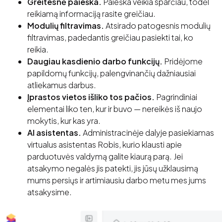
Greitesnė paieška.
Paieška veikia sparčiau, todėl
reikiamą informaciją rasite greičiau.
Modulių filtravimas.
Atsirado patogesnis modulių
filtravimas, padedantis greičiau pasiekti tai, ko
reikia.
Daugiau kasdienio darbo funkcijų.
Pridėjome
papildomų funkcijų, palengvinančių dažniausiai
atliekamus darbus.
Įprastos vietos išliko tos pačios.
Pagrindiniai
elementai liko ten, kur ir buvo — nereikės iš naujo
mokytis, kur kas yra.
AI asistentas.
Administracinėje dalyje pasiekiamas
virtualus asistentas Robis, kurio klausti apie
parduotuvės valdymą galite kiaurą parą. Jei
atsakymo negalės jis patekti, jis jūsų užklausimą
mums persiųs ir artimiausiu darbo metu mes jums
atsakysime.