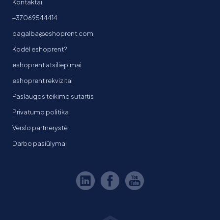
Kontaktai
+37069544414
pagalba@eshoprent.com
Kodėl eshoprent?
eshoprent atsiliepimai
eshoprent rekvizitai
Paslaugos teikimo sutartis
Privatumo politika
Verslo partnerystė
Darbo pasiūlymai