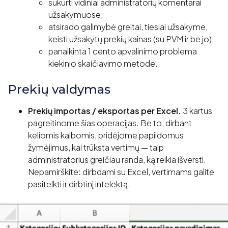
sukurti vidiniai administratorių komentarai
užsakymuose;
atsirado galimybė greitai, tiesiai užsakyme,
keisti užsakytų prekių kainas (su PVM ir be jo);
panaikinta 1 cento apvalinimo problema
kiekinio skaičiavimo metode.
Prekių valdymas
Prekių importas / eksportas per Excel.
3 kartus
pagreitinome šias operacijas. Be to, dirbant
keliomis kalbomis, pridėjome papildomus
žymėjimus, kai trūksta vertimų — taip
administratorius greičiau randa, ką reikia išversti.
Nepamirškite: dirbdami su Excel, vertimams galite
pasitelkti ir dirbtinį intelektą.