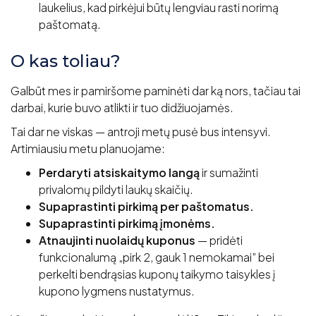
laukelius, kad pirkėjui būtų lengviau rasti norimą
paštomatą.
O kas toliau?
Galbūt mes ir pamiršome paminėti dar ką nors, tačiau tai
darbai, kurie buvo atlikti ir tuo didžiuojamės.
Tai dar ne viskas — antroji metų pusė bus intensyvi.
Artimiausiu metu planuojame:
Perdaryti atsiskaitymo langą
ir sumažinti
privalomų pildyti laukų skaičių.
Supaprastinti pirkimą per paštomatus.
Supaprastinti pirkimą įmonėms.
Atnaujinti nuolaidų kuponus
— pridėti
funkcionalumą „pirk 2, gauk 1 nemokamai” bei
perkelti bendrąsias kuponų taikymo taisykles į
kupono lygmens nustatymus.