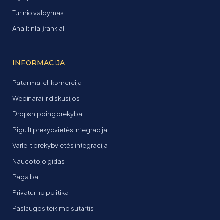
Turinio valdymas
Analitiniai įrankiai
INFORMACIJA
Patarimai el. komercijai
Webinarai ir diskusijos
Dropshipping prekyba
Pigu.lt prekybvietės integracija
Varle.lt prekybvietės integracija
Naudotojo gidas
Pagalba
Privatumo politika
Paslaugos teikimo sutartis