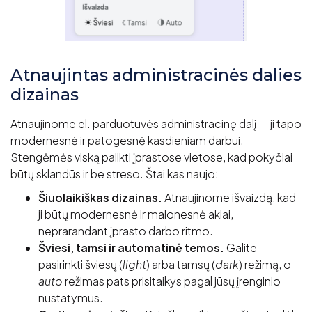
Atnaujintas administracinės dalies
dizainas
Atnaujinome el. parduotuvės administracinę dalį — ji tapo
modernesnė ir patogesnė kasdieniam darbui.
Stengėmės viską palikti įprastose vietose, kad pokyčiai
būtų sklandūs ir be streso. Štai kas naujo:
Šiuolaikiškas dizainas.
Atnaujinome išvaizdą, kad
ji būtų modernesnė ir malonesnė akiai,
neprarandant įprasto darbo ritmo.
Šviesi, tamsi ir automatinė temos.
Galite
pasirinkti šviesų (
light
) arba tamsų (
dark
) režimą, o
auto
režimas pats prisitaikys pagal jūsų įrenginio
nustatymus.