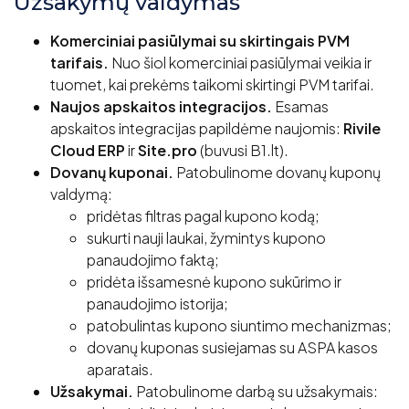
Užsakymų valdymas
Komerciniai pasiūlymai su skirtingais PVM
tarifais.
Nuo šiol komerciniai pasiūlymai veikia ir
tuomet, kai prekėms taikomi skirtingi PVM tarifai.
Naujos apskaitos integracijos.
Esamas
apskaitos integracijas papildėme naujomis:
Rivile
Cloud ERP
ir
Site.pro
(buvusi B1.lt).
Dovanų kuponai.
Patobulinome dovanų
kuponų
valdymą:
pridėtas
filtras pagal kupono kodą;
sukurti nauji laukai, žymintys kupono
panaudojimo faktą;
pridėta
išsamesnė kupono sukūrimo ir
panaudojimo istorija;
patobulintas kupono siuntimo
mechanizmas;
dovanų kuponas
susiejamas su ASPA kasos
aparatais.
Užsakymai.
Patobulinome darbą su užsakymais: