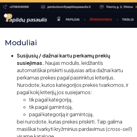
Moduliai
Susijusių / dažnai kartu perkamų prekių
susiejimas.
Naujas modulis, leidžiantis
automatiškai priskirti susijusias arba dažnai kartu
perkamas prekes pagal pasirinktus kriterijus.
Nurodote, kurios kategorijos prekės tvarkomos, ir
pagal kokį kriterijų jos susiejamos:
tik pagal kategoriją,
tik pagal gamintoją,
pagal kategoriją ir gamintoją,
bei nurodote, kurias prekes priskirti. Taip galima
masiškai tvarkyti kryžminius pardavimus (
cross-sell
)
visame kataloge.