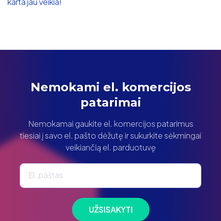
karta jau veikia!
Nemokami el. komercijos
patarimai
Nemokamai gaukite el. komercijos patarimus
tiesiai į savo el. pašto dėžutę ir sukurkite sėkmingai
veikiančią el. parduotuvę
El. paštas
UŽSISAKYTI