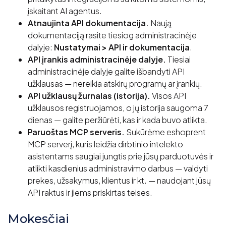
įskaitant AI agentus.
Atnaujinta API dokumentacija.
Naują
dokumentaciją rasite tiesiog administracinėje
dalyje:
Nustatymai > API ir dokumentacija
.
API įrankis administracinėje dalyje.
Tiesiai
administracinėje dalyje galite išbandyti API
užklausas — nereikia atskirų programų ar įrankių.
API užklausų žurnalas (istorija).
Visos API
užklausos registruojamos, o jų istorija saugoma 7
dienas — galite peržiūrėti, kas ir kada buvo atlikta.
Paruoštas MCP serveris.
Sukūrėme eshoprent
MCP serverį, kuris leidžia dirbtinio intelekto
asistentams saugiai jungtis prie jūsų parduotuvės ir
atlikti kasdienius administravimo darbus — valdyti
prekes, užsakymus, klientus ir kt. — naudojant jūsų
API raktus ir jiems priskirtas teises.
Mokesčiai