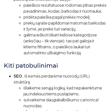
paieškos rezultatuose rodomas pilnas prekės
pavadinimas, kodas, barkodas ir nuotrauka;
pridėta paieška pagal prekės modelį;
prekių sąraše papildomai matomas barkodas
ir žymė, jei prekė turi variacijų;
galima ieškoti iškart keliose kategorijose
(anksčiau – tik vienoje); tas pat galioja ir
kitiems filtrams, o paieškos laukai turi
automatinio užbaigimo funkciją.
Kiti patobulinimai
SEO.
Iš esmės perdarėme nuorodų (URL)
struktūrą:
išlaikėme senąją logiką, kad nepakenktume
jau indeksuotiems puslapiams;
sutvarkėme daugiakalbiškumo
canonical
nuorodas;