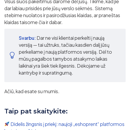
Visus šiuos pakeitimus darome dėl jūsų. Tikime, kad jie
dar labiau prisidės prie jūsų verslo sėkmės. Sistemą
stebime nuolatos ir pasirodžiusias klaidas, ar praneštas
klaidas taisome čia ir dabar.
Svarbu:
Dar ne visi klientai perkelti į naują
versiją — tai užtruks, tačiau kasdien dalį jūsų
perkeliame į naują platformos versiją. Dėl to
mūsų pagalbos tarnybos atsakymo laikas
laikinai yra šiek tiek ilgesnis. Dėkojame už
kantrybę ir supratingumą.
Ačiū, kad esate su mumis.
Taip pat skaitykite:
Didelis žingsnis į priekį: naujoji „eshoprent“ platformos