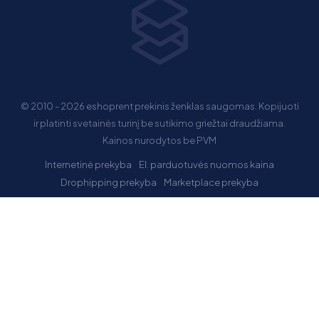
© 2010 - 2026 eshoprent prekinis ženklas saugomas. Kopijuoti
ir platinti svetainės turinį be sutikimo griežtai draudžiama.
Kainos nurodytos be PVM
Internetinė prekyba
El. parduotuvės nuomos kaina
Drophipping prekyba
Marketplace prekyba