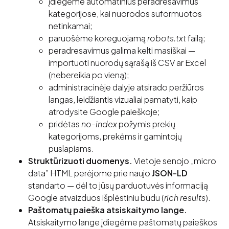
įdiegėme automatinius peradresavimus
kategorijose, kai nuorodos suformuotos
netinkamai;
paruošėme koreguojamą
robots.txt
failą;
peradresavimus galima kelti masiškai —
importuoti nuorodų sąrašą iš CSV ar Excel
(nebereikia po vieną);
administracinėje dalyje atsirado peržiūros
langas, leidžiantis vizualiai pamatyti, kaip
atrodysite Google paieškoje;
pridėtas
no-index
požymis prekių
kategorijoms, prekėms ir gamintojų
puslapiams.
Struktūrizuoti duomenys.
Vietoje senojo „micro
data” HTML perėjome prie naujo
JSON-LD
standarto — dėl to jūsų parduotuvės informaciją
Google atvaizduos išplėstiniu būdu (
rich results
).
Paštomatų paieška atsiskaitymo lange.
Atsiskaitymo lange įdiegėme paštomatų paieškos