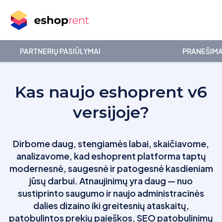
PARTNERIŲ PASIŪLYMAI
PRANEŠIMA
Kas naujo eshoprent v6
versijoje?
Dirbome daug, stengiamės labai, skaičiavome,
analizavome, kad eshoprent platforma taptų
modernesnė, saugesnė ir patogesnė kasdieniam
jūsų darbui. Atnaujinimų yra daug — nuo
sustiprinto saugumo ir naujo administracinės
dalies dizaino iki greitesnių ataskaitų,
patobulintos prekių paieškos, SEO patobulinimų