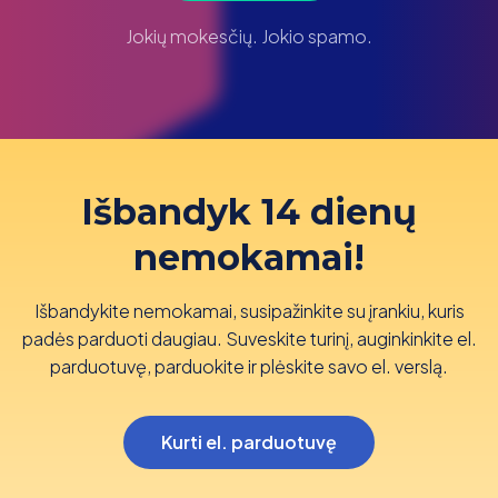
Jokių mokesčių. Jokio spamo.
Išbandyk 14 dienų
nemokamai!
Išbandykite nemokamai, susipažinkite su įrankiu, kuris
padės parduoti daugiau. Suveskite turinį, auginkinkite el.
parduotuvę, parduokite ir plėskite savo el. verslą.
Kurti el. parduotuvę