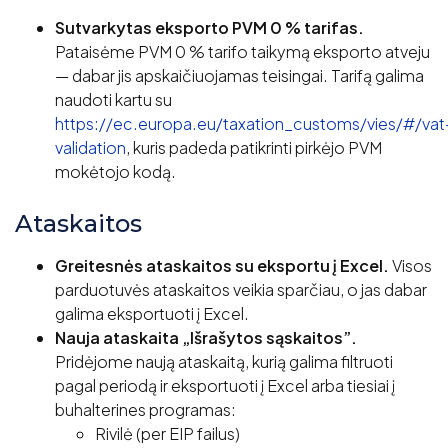
Sutvarkytas eksporto PVM 0 % tarifas.
Pataisėme PVM 0 % tarifo taikymą eksporto atveju
— dabar jis apskaičiuojamas teisingai. Tarifą galima
naudoti kartu su
https://ec.europa.eu/taxation_customs/vies/#/vat
validation
, kuris padeda patikrinti pirkėjo PVM
mokėtojo kodą.
Ataskaitos
Greitesnės ataskaitos su eksportu į Excel.
Visos
parduotuvės ataskaitos veikia sparčiau, o jas dabar
galima eksportuoti į Excel.
Nauja ataskaita „Išrašytos sąskaitos”.
Pridėjome naują ataskaitą, kurią galima filtruoti
pagal periodą ir eksportuoti į Excel arba tiesiai į
buhalterines programas:
Rivilė (per EIP failus)