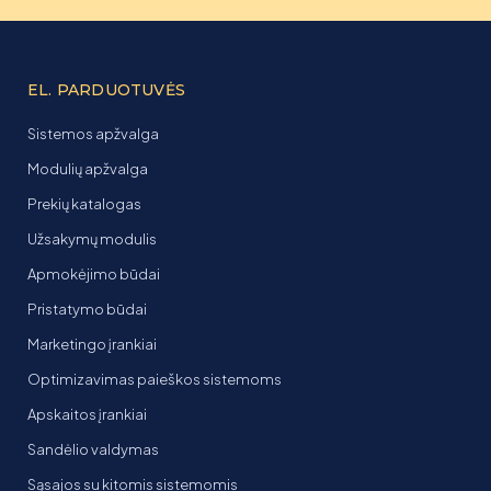
EL. PARDUOTUVĖS
Sistemos apžvalga
Modulių apžvalga
Prekių katalogas
Užsakymų modulis
Apmokėjimo būdai
Pristatymo būdai
Marketingo įrankiai
Optimizavimas paieškos sistemoms
Apskaitos įrankiai
Sandėlio valdymas
Sąsajos su kitomis sistemomis