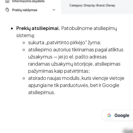
Prekių atsiliepimai.
Patobulinome atsiliepimų
sistemą:
sukurta „patvirtinto pirkėjo” žyma;
atsiliepimo autorius tikrinamas pagal atliktus
užsakymus — jei jo el. pašto adresas
randamas užsakymų istorijoje, atsiliepimas
pažymimas kaip patvirtintas;
atsirado naujas modulis, kuris vienoje vietoje
apjungia ne tik parduotuvės, bet ir Google
atsiliepimus.