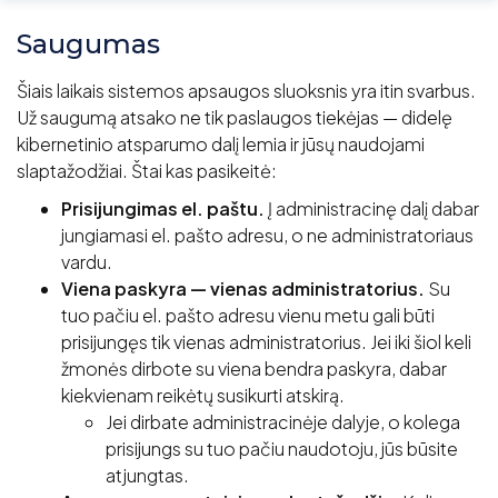
Saugumas
Šiais laikais sistemos apsaugos sluoksnis yra itin svarbus.
Už saugumą atsako ne tik paslaugos tiekėjas — didelę
kibernetinio atsparumo dalį lemia ir jūsų naudojami
slaptažodžiai. Štai kas pasikeitė:
Prisijungimas el. paštu.
Į administracinę dalį dabar
jungiamasi el. pašto adresu, o ne administratoriaus
vardu.
Viena paskyra — vienas administratorius.
Su
tuo pačiu el. pašto adresu vienu metu gali būti
prisijungęs tik vienas administratorius. Jei iki šiol keli
žmonės dirbote su viena bendra paskyra, dabar
kiekvienam reikėtų susikurti atskirą.
Jei dirbate administracinėje dalyje, o kolega
prisijungs su tuo pačiu naudotoju, jūs būsite
atjungtas.