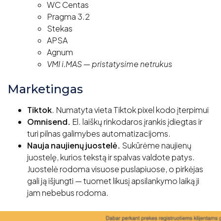
WC Centas
Pragma 3.2
Stekas
APSA
Agnum
VMI i.MAS — pristatysime netrukus
Marketingas
Tiktok
. Numatyta vieta Tiktok pixel kodo įterpimui
Omnisend.
El. laiškų rinkodaros įrankis įdiegtas ir
turi pilnas galimybes automatizacijoms.
Nauja naujienų juostelė.
Sukūrėme naujienų
juostelę, kurios tekstą ir spalvas valdote patys.
Juostelė rodoma visuose puslapiuose, o pirkėjas
gali ją išjungti — tuomet likusį apsilankymo laiką ji
jam nebebus rodoma.