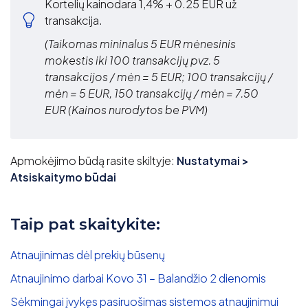
Kortelių kainodara 1,4% + 0.25 EUR už
transakcija.
(Taikomas mininalus 5 EUR mėnesinis
mokestis iki 100 transakcijų pvz. 5
transakcijos / mėn = 5 EUR; 100 transakcijų /
mėn = 5 EUR, 150 transakcijų / mėn = 7.50
EUR (Kainos nurodytos be PVM)
Apmokėjimo būdą rasite skiltyje:
Nustatymai >
Atsiskaitymo būdai
Taip pat skaitykite:
Atnaujinimas dėl prekių būsenų
Atnaujinimo darbai Kovo 31 – Balandžio 2 dienomis
Sėkmingai įvykęs pasiruošimas sistemos atnaujinimui