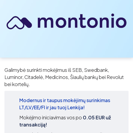
Galimybė surinkti mokėjimus iš SEB, Swedbank,
Luminor, Citadelė, Medicinos, Šiaulių bankų bei Revolut
bei kortelių.
Modernus ir taupus mokėjimų surinkimas
LT/LV/EE/FI ir jau tuoj Lenkija!
Mokėjimo iniciavimas vos po
0.05 EUR už
transakciją!