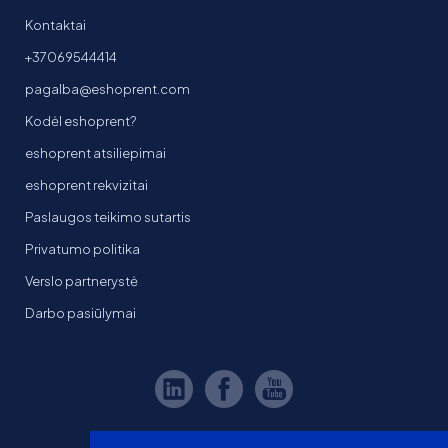
Kontaktai
+37069544414
pagalba@eshoprent.com
Kodėl eshoprent?
eshoprent atsiliepimai
eshoprent rekvizitai
Paslaugos teikimo sutartis
Privatumo politika
Verslo partnerystė
Darbo pasiūlymai