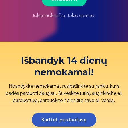
Jokių mokesčių. Jokio spamo.
Išbandyk 14 dienų
nemokamai!
Išbandykite nemokamai, susipažinkite su įrankiu, kuris
padės parduoti daugiau. Suveskite turinį, auginkinkite el.
parduotuvę, parduokite ir plėskite savo el. verslą.
Kurti el. parduotuvę