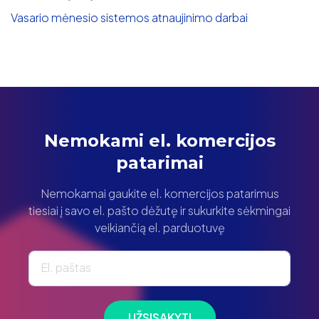
Vasario mėnesio sistemos atnaujinimo darbai
Nemokami el. komercijos
patarimai
Nemokamai gaukite el. komercijos patarimus
tiesiai į savo el. pašto dėžutę ir sukurkite sėkmingai
veikiančią el. parduotuvę
El. paštas
UŽSISAKYTI