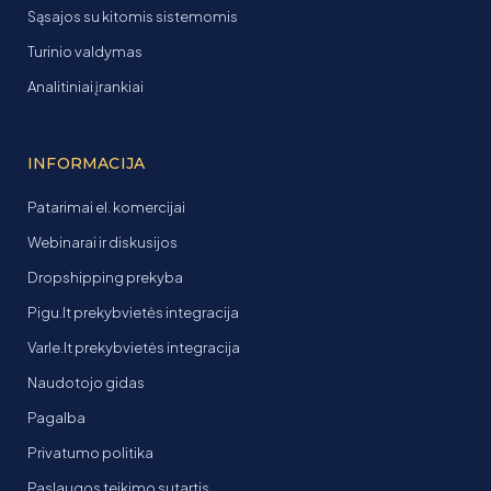
Sąsajos su kitomis sistemomis
Turinio valdymas
Analitiniai įrankiai
INFORMACIJA
Patarimai el. komercijai
Webinarai ir diskusijos
Dropshipping prekyba
Pigu.lt prekybvietės integracija
Varle.lt prekybvietės integracija
Naudotojo gidas
Pagalba
Privatumo politika
Paslaugos teikimo sutartis