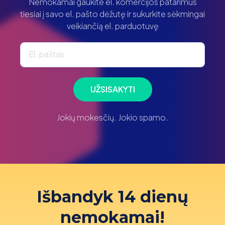
Nemokamai gaukite el. komercijos patarimus
tiesiai į savo el. pašto dėžutę ir sukurkite sėkmingai
veikiančią el. parduotuvę
El. paštas
UŽSISAKYTI
Jokių mokesčių. Jokio spamo.
Išbandyk 14 dienų
nemokamai!