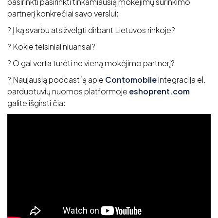
pasirinkti pasirinkti tinkamiausią mokėjimų surinkimo
partnerį konkrečiai savo verslui:
? Į ką svarbu atsižvelgti dirbant Lietuvos rinkoje?
? Kokie teisiniai niuansai?
? O gal verta turėti ne vieną mokėjimo partnerį?
? Naujausią podcast`ą apie
Contomobile
integracija el.
parduotuvių nuomos platformoje
eshoprent.com
galite išgirsti čia: