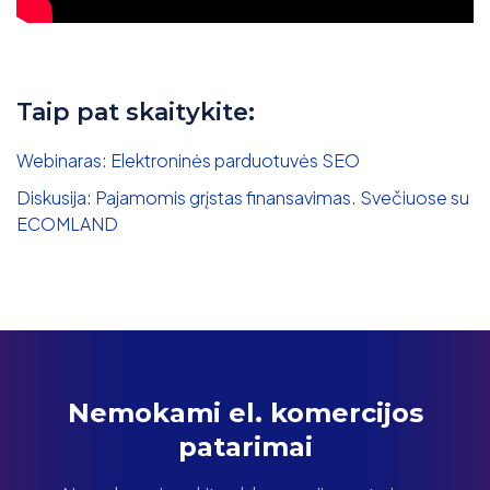
Taip pat skaitykite:
Webinaras: Elektroninės parduotuvės SEO
Diskusija: Pajamomis grįstas finansavimas. Svečiuose su
ECOMLAND
Nemokami el. komercijos
patarimai