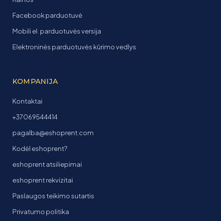
Facebook parduotuvė
Mobili el. parduotuvės versija
Elektroninės parduotuvės kūrimo vedlys
KOMPANIJA
Kontaktai
+37069544414
pagalba@eshoprent.com
Kodėl eshoprent?
eshoprent atsiliepimai
eshoprent rekvizitai
Paslaugos teikimo sutartis
Privatumo politika