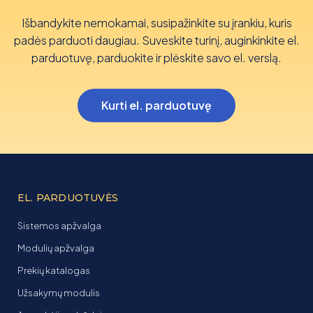
Išbandykite nemokamai, susipažinkite su įrankiu, kuris
padės parduoti daugiau. Suveskite turinį, auginkinkite el.
parduotuvę, parduokite ir plėskite savo el. verslą.
Kurti el. parduotuvę
EL. PARDUOTUVĖS
Sistemos apžvalga
Modulių apžvalga
Prekių katalogas
Užsakymų modulis