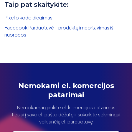
Taip pat skaitykite:
Pixelio kodo diegimas
Facebook Parduotuvė – produktų importavimas iš
nuorodos
Nemokami el. komercijos
patarimai
Nemokamai gaukite el. komercijos patarimus
tiesiai į savo el. pašto dėžutę ir sukurkite sėkmingai
veikiančią el. parduotuvę