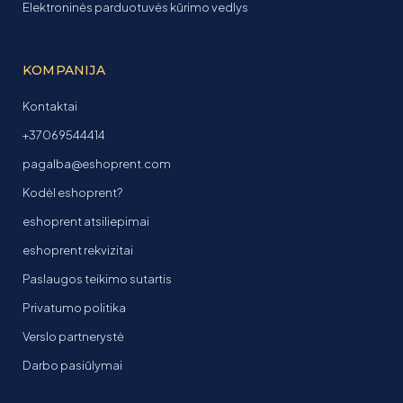
Elektroninės parduotuvės kūrimo vedlys
KOMPANIJA
Kontaktai
+37069544414
pagalba@eshoprent.com
Kodėl eshoprent?
eshoprent atsiliepimai
eshoprent rekvizitai
Paslaugos teikimo sutartis
Privatumo politika
Verslo partnerystė
Darbo pasiūlymai