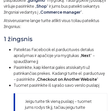
paspauskite „
įjungimo
“ mygtuką. Tada grįžkite į puslapį ir
viršuje pasirinkite „
Shop
“ ir jums bus pateikti sekantys
žingsniai vedantys į „
Commerce manager
“.
Atsivėrusiame lange turite atlikti visus toliau pateiktus
žingsnius:
1 žingsnis
Pateiktas Facebook el.parduotuvės detalus
aprašymas ir apačioje yra mygtukas „
Next
“ –
spaudžiame jį
Pasirinkite, kaip klientai galės atsiskaityti už
patinkančias prekes. Kadangi turite el. parduotuvę
– pasirinkite „
Checkout on Another Website
“
Tuomet pasirinkite iš sąrašo savo verslo puslapį
Jeigu turite tik vieną puslapį – tuomet
jums rodys tik jį, tačiau jeigu turite