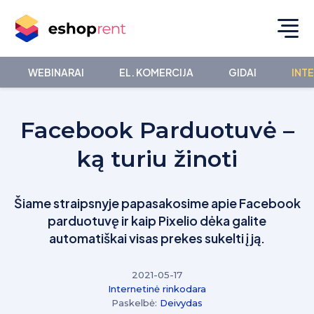
WEBINARAI
EL. KOMERCIJA
GIDAI
INT
Facebook Parduotuvė –
ką turiu žinoti
Šiame straipsnyje papasakosime apie Facebook
parduotuvę ir kaip Pixelio dėka galite
automatiškai visas prekes sukelti į ją.
2021-05-17
Internetinė rinkodara
Paskelbė:
Deivydas