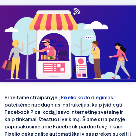
Praeitame straipsnyje „
Pixelio kodo diegimas
“
pateikėme nuodugnias instrukcijas, kaip įsidiegti
Facebook Pixel kodą į savo internetinę svetainę ir
kaip tinkamai ištestuoti veikimą. Šiame straipsnyje
papasakosime apie Facebook parduotuvę ir kaip
Pixelio dėka galite automatiškai visas prekes sukelti į