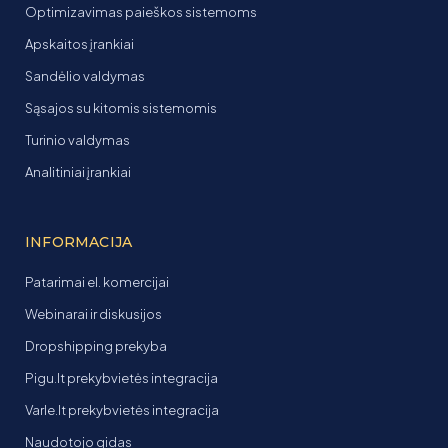
Optimizavimas paieškos sistemoms
Apskaitos įrankiai
Sandėlio valdymas
Sąsajos su kitomis sistemomis
Turinio valdymas
Analitiniai įrankiai
INFORMACIJA
Patarimai el. komercijai
Webinarai ir diskusijos
Dropshipping prekyba
Pigu.lt prekybvietės integracija
Varle.lt prekybvietės integracija
Naudotojo gidas