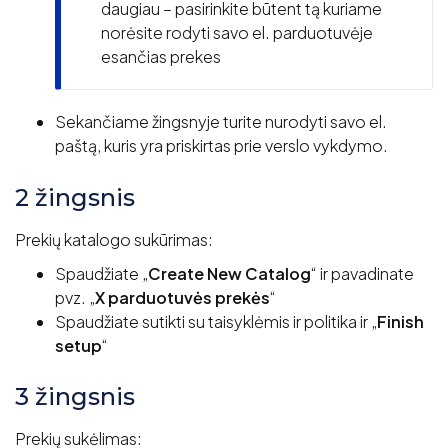
daugiau – pasirinkite būtent tą kuriame
norėsite rodyti savo el. parduotuvėje
esančias prekes
Sekančiame žingsnyje turite nurodyti savo el.
paštą, kuris yra priskirtas prie verslo vykdymo.
2 žingsnis
Prekių katalogo sukūrimas:
Spaudžiate „
Create New Catalog
“ ir pavadinate
pvz. „
X parduotuvės prekės
“
Spaudžiate sutikti su taisyklėmis ir politika ir „
Finish
setup
“
3 žingsnis
Prekių sukėlimas: