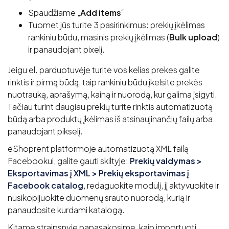
Spaudžiame „
Add items
“
Tuomet jūs turite 3 pasirinkimus: prekių įkėlimas
rankiniu būdu, masinis prekių įkėlimas (
Bulk upload
)
ir panaudojant pixelį.
Jeigu el. parduotuvėje turite vos kelias prekes galite
rinktis ir pirmą būdą, taip rankiniu būdu įkelsite prekės
nuotrauką, aprašymą, kainą ir nuorodą, kur galima įsigyti.
Tačiau turint daugiau prekių turite rinktis automatizuotą
būdą arba produktų įkėlimas iš atsinaujinančių failų arba
panaudojant pikselį.
eShoprent platformoje automatizuotą XML failą
Facebookui, galite gauti skiltyje:
Prekių valdymas >
Eksportavimas į XML > Prekių eksportavimas į
Facebook catalog
, redaguokite modulį, jį aktyvuokite ir
nusikopijuokite duomenų srauto nuorodą, kurią ir
panaudosite kurdami katalogą.
Kitame straipsnyje papasakosime, kaip importuoti