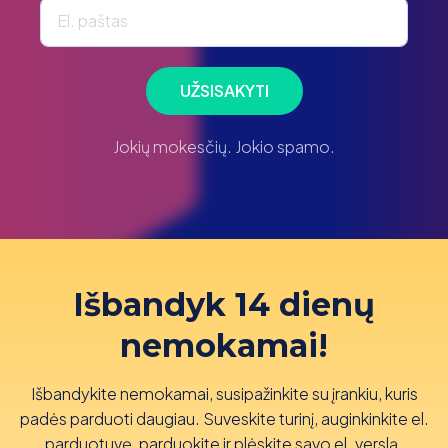
El. paštas
UŽSISAKYTI
Jokių mokesčių. Jokio spamo.
Išbandyk 14 dienų
nemokamai!
Išbandykite nemokamai, susipažinkite su įrankiu, kuris
padės parduoti daugiau. Suveskite turinį, auginkinkite el.
parduotuvę, parduokite ir plėskite savo el. verslą.