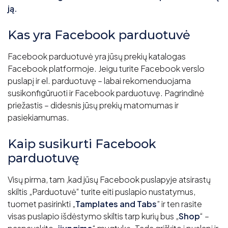
ją.
Kas yra Facebook parduotuvė
Facebook parduotuvė yra jūsų prekių katalogas
Facebook platformoje. Jeigu turite Facebook verslo
puslapį ir el. parduotuvę – labai rekomenduojama
susikonfigūruoti ir Facebook parduotuvę. Pagrindinė
priežastis – didesnis jūsų prekių matomumas ir
pasiekiamumas.
Kaip susikurti Facebook
parduotuvę
Visų pirma, tam ,kad jūsų Facebook puslapyje atsirastų
skiltis „Parduotuvė“ turite eiti puslapio nustatymus,
tuomet pasirinkti „
Tamplates and Tabs
” ir ten rasite
visas puslapio išdėstymo skiltis tarp kurių bus „
Shop
“ –