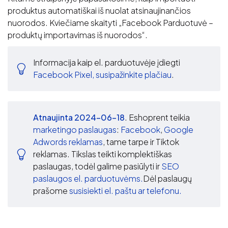
produktus automatiškai iš nuolat atsinaujinančios
nuorodos. Kviečiame skaityti „Facebook Parduotuvė –
produktų importavimas iš nuorodos“.
Informacija kaip el. parduotuvėje įdiegti
Facebook Pixel, susipažinkite plačiau
.
Atnaujinta 2024-06-18
. Eshoprent teikia
marketingo paslaugas
:
Facebook
,
Google
Adwords reklamas
, tame tarpe ir Tiktok
reklamas. Tikslas teikti komplektiškas
paslaugas, todėl galime pasiūlyti ir
SEO
paslaugos el. parduotuvėms.
Dėl paslaugų
prašome
susisiekti el. paštu ar telefonu.